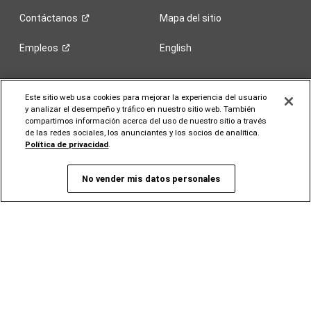
Contáctanos
Mapa del sitio
Empleos
English
Este sitio web usa cookies para mejorar la experiencia del usuario
y analizar el desempeño y tráfico en nuestro sitio web. También
VEHÍCULOS
compartimos información acerca del uso de nuestro sitio a través
de las redes sociales, los anunciantes y los socios de analítica.
Política de privacidad
.
COSTO
No vender mis datos personales
SERVICIOS
INVESTIGAR
LOCALIZAR
JEEP 101
CAPACIDAD