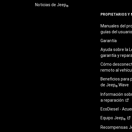
Noticias de Jeep
®
PROPIETARIOS Y
Manuales del pro
guías del
usuari
Garantía
Ayuda sobre la L
garantía y
repar
Cómo desconecta
remoto al
vehícu
Beneficios para 
de Jeep
Wave
®
Información sob
a
reparación
EcoDiesel -
Acue
Equipo
Jeep
®
Recompensas J