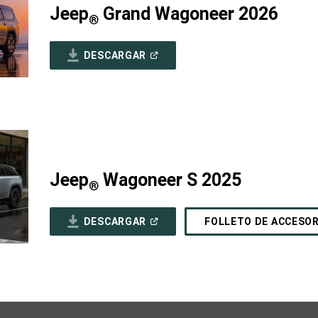
Jeep
Grand Wagoneer 2026
®
(ABRIR
DESCARGAR
EN
UNA
VENTANA
NUEVA)
Jeep
Wagoneer S 2025
®
(ABRIR
DESCARGAR
FOLLETO DE ACCESO
EN
UNA
VENTANA
NUEVA)