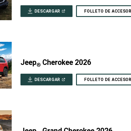
(ABRIR
DESCARGAR
FOLLETO DE ACCESO
EN
UNA
VENTANA
NUEVA)
Jeep
Cherokee 2026
®
(ABRIR
DESCARGAR
FOLLETO DE ACCESO
EN
UNA
VENTANA
NUEVA)
Jeep
Grand Cherokee 2026