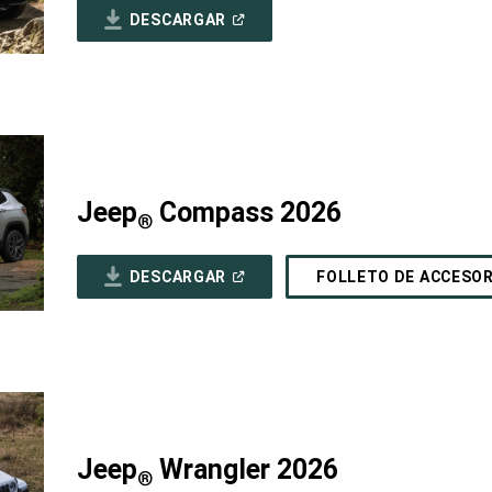
(ABRIR
DESCARGAR
EN
UNA
VENTANA
NUEVA)
Jeep
Compass 2026
®
(ABRIR
DESCARGAR
FOLLETO DE ACCESO
EN
UNA
VENTANA
NUEVA)
Jeep
Wrangler 2026
®