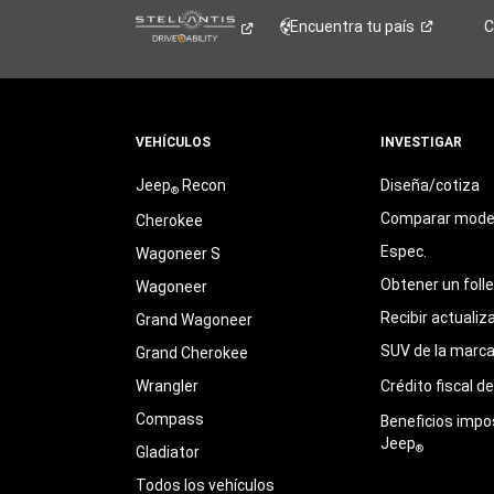
Encuentra tu
país
C
VEHÍCULOS
INVESTIGAR
Jeep
Recon
Diseña/cotiza
®
Comparar mode
Cherokee
Espec.
Wagoneer S
Obtener un foll
Wagoneer
Recibir actualiz
Grand Wagoneer
SUV de la marc
Grand Cherokee
Wrangler
Crédito fiscal d
Compass
Beneficios impo
Jeep
®
Gladiator
Todos los vehículos