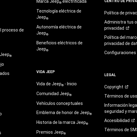
Marca Jeep
electrificada
CENTRO DE PRIV
®
Tecnología eléctrica de
Política de
priva
Jeep
®
Administra tus 
Autonomía eléctrica de
privacidad
l proceso de
Jeep
®
Política del marc
Beneficios eléctricos de
privacidad de
da
Jeep
®
Configuraciones
 Jeep
®
jo
VIDA JEEP
sados
LEGAL
Vida de Jeep
- Inicio
®
Copyright
Comunidad Jeep
®
Términos de
us
Vehículos conceptuales
Información legal
seguridad y mar
Emblema de honor de Jeep
o
®
Accesibilidad
Historia de la marca Jeep
®
Términos de
SM
Premios Jeep
s
®