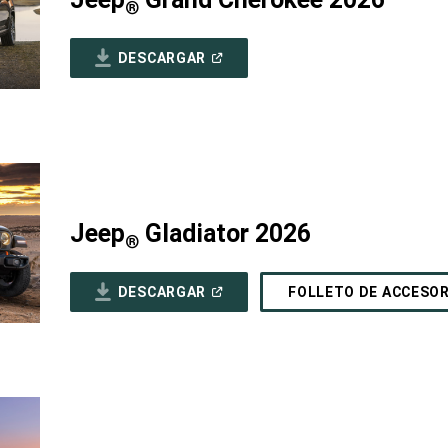
®
(ABRIR
DESCARGAR
EN
UNA
VENTANA
NUEVA)
Jeep
Gladiator 2026
®
(ABRIR
DESCARGAR
FOLLETO DE ACCESO
EN
UNA
VENTANA
NUEVA)