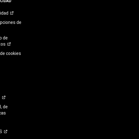
ACIDAD
cidad
opciones de
o de
tos
 de cookies
o
, de
cas
S