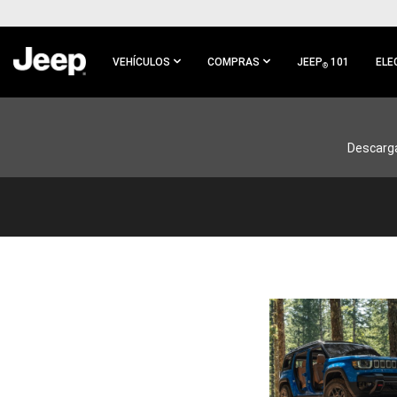
IR AL
CONTENIDO
PRINCIPAL
VEHÍCULOS
COMPRAS
JEEP
101
ELE
®
IR A
NAVEGACIÓN
PRINCIPAL
Descarga