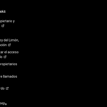
 MÁS
pietario y
o
ey del Limón,
ación
r el acceso
lo
propietarios
re llamados
rdo
eep
®