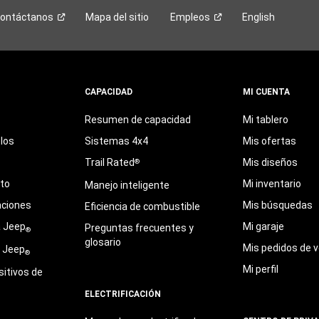
ontáctanos
Mapa del sitio
Empleos
English
CAPACIDAD
MI CUENTA
Resumen de capacidad
Mi tablero
los
Sistemas 4x4
Mis ofertas
Trail Rated
Mis diseños
®
eto
Mi inventario
Manejo inteligente
aciones
Mis búsquedas
Eficiencia de combustible
a Jeep
Mi garaje
Preguntas frecuentes y
®
glosario
Mis pedidos de v
e Jeep
®
Mi perfil
sitivos de
ELECTRIFICACIÓN