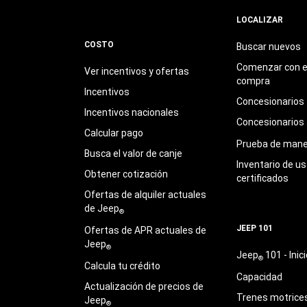
LOCALIZAR
COSTO
Buscar nuevos
Comenzar con e
Ver incentivos y ofertas
compra
Incentivos
Concesionarios
Incentivos nacionales
Concesionarios
Calcular pago
Prueba de mane
Busca el valor de canje
Inventario de u
Obtener cotización
certificados
Ofertas de alquiler actuales
de Jeep
®
JEEP 101
Ofertas de APR actuales de
Jeep
®
Jeep
101 - Inici
®
Calcula tu crédito
Capacidad
Actualización de precios de
Trenes motrice
Jeep
®