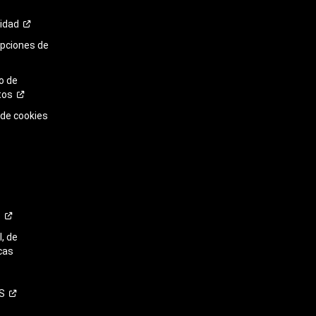
cidad
opciones de
o de
tos
 de cookies
o
, de
cas
S