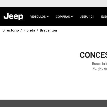
IR AL
CONTENIDO
PRINCIPAL
VEHÍCULOS
COMPRAS
JEEP
101
ELE
®
Directorio
Florida
Bradenton
IR A
NAVEGACIÓN
PRINCIPAL
CONCES
Busca la 
FL. ¿No e