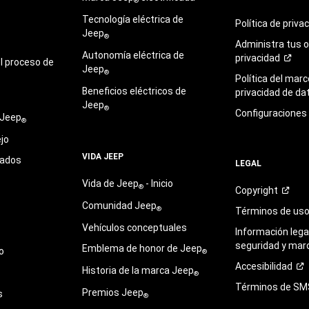
®
Tecnología eléctrica de
Política de
priva
Jeep
®
Administra tus 
Autonomía eléctrica de
privacidad
l proceso de
Jeep
®
Política del marc
Beneficios eléctricos de
privacidad de
da
Jeep
®
Configuraciones
 Jeep
®
jo
VIDA JEEP
sados
LEGAL
Vida de Jeep
- Inicio
®
Copyright
Comunidad Jeep
®
Términos de
us
Vehículos conceptuales
Información legal
seguridad y mar
Emblema de honor de Jeep
o
®
Accesibilidad
Historia de la marca Jeep
®
Términos de
SM
Premios Jeep
s
®