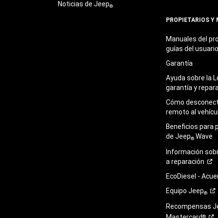
Noticias de Jeep
®
PROPIETARIOS Y
Manuales del pro
guías del
usuari
Garantía
Ayuda sobre la L
garantía y
repar
Cómo desconecta
remoto al
vehícu
Beneficios para 
de Jeep
Wave
®
Información sob
a
reparación
EcoDiesel -
Acue
Equipo
Jeep
®
Recompensas J
Mastercard
®