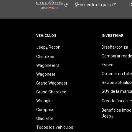
Encuentra tu
país
C
VEHÍCULOS
INVESTIGAR
Jeep
Recon
Diseña/cotiza
®
Comparar mode
Cherokee
Espec.
Wagoneer S
Obtener un foll
Wagoneer
Recibir actualiz
Grand Wagoneer
SUV de la marc
Grand Cherokee
Wrangler
Crédito fiscal d
Compass
Beneficios impo
Jeep
®
Gladiator
Todos los vehículos