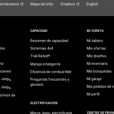
ontáctanos
Mapa del sitio
Empleos
English
CAPACIDAD
MI CUENTA
Resumen de capacidad
Mi tablero
los
Sistemas 4x4
Mis ofertas
Trail Rated
Mis diseños
®
eto
Mi inventario
Manejo inteligente
aciones
Mis búsquedas
Eficiencia de combustible
a Jeep
Mi garaje
Preguntas frecuentes y
®
glosario
Mis pedidos de v
e Jeep
®
Mi perfil
sitivos de
ELECTRIFICACIÓN
Marca Jeep
electrificada
CENTRO DE PRIV