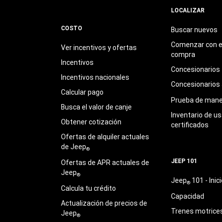
LOCALIZAR
COSTO
Buscar nuevos
Comenzar con e
Ver incentivos y ofertas
compra
Incentivos
Concesionarios
Incentivos nacionales
Concesionarios
Calcular pago
Prueba de mane
Busca el valor de canje
Inventario de u
Obtener cotización
certificados
Ofertas de alquiler actuales
de Jeep
®
JEEP 101
Ofertas de APR actuales de
Jeep
®
Jeep
101 - Inici
®
Calcula tu crédito
Capacidad
Actualización de precios de
Trenes motrice
Jeep
®