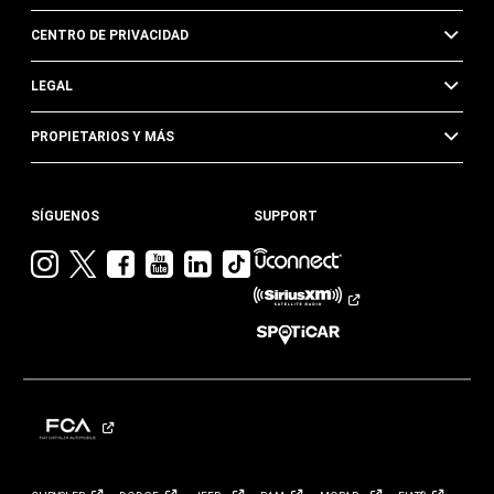
CENTRO DE PRIVACIDAD
LEGAL
PROPIETARIOS Y MÁS
SÍGUENOS
SUPPORT
Visita
Visita
Visita
Visita
Visita
Visita
Jeep
Jeep
Jeep
Jeep
Jeep
Jeep
en
en
en
en
en
en
Instagram
Twitter
Facebook
YouTube
Linkedin
TikTok