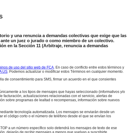
S
igatorio y una renuncia a demandas colectivas que exige que las
l ante un juez o jurado o como miembro de un colectivo.
ción en la Sección 11 (Arbitraje, renuncia a demandas
inos de uso del sitio web de FCA
. En caso de conflicto entre estos términos y
CA US
. Podemos actualizar o modificar estos Términos en cualquier momento.
silla de consentimiento para SMS, firmar un acuerdo en el que consientes
 únicamente a los tipos de mensajes que hayas seleccionado (informativos y/o
e facturación, actualizaciones relacionadas con el servicio, alertas de
ación sobre programas de lealtad o recompensas, información sobre nuevos
 mediante tecnología automatizada. Los mensajes se enviarán desde un
iar el código corto o el número de teléfono desde el que se envían los
ra STOP a un número específico solo detendrá los mensajes de texto de ese
mación, dejarás de recibir mensajes a menos que vuelvas a suscribirte.