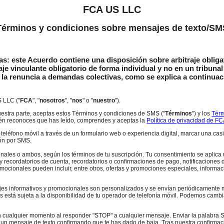
FCA US LLC
Términos y condiciones sobre mensajes de texto/SM
s:​​​​​​​ este Acuerdo contiene una disposición sobre arbitraje obl
je vinculante obligatorio de forma individual y no en un tribuna
en la renuncia a demandas colectivas, como se explica a continua
S LLC ("
FCA
", "
nosotros
", "
nos
" o "
nuestro
").
nuestra parte, aceptas estos Términos y condiciones de SMS ("
Términos
") y los
Térm
ién reconoces que has leído, comprendes y aceptas la
Política de privacidad de F
 teléfono móvil a través de un formulario web o experiencia digital, marcar una ca
ón por SMS.
nales o ambos, según los términos de tu suscripción. Tu consentimiento se aplica
y recordatorios de cuenta, recordatorios o confirmaciones de pago, notificaciones d
mocionales pueden incluir, entre otros, ofertas y promociones especiales, inform
jes informativos y promocionales son personalizados y se envían periódicamente
tá sujeta a la disponibilidad de tu operador de telefonía móvil.​​​​​​​ Podemos camb
n cualquier momento al responder "STOP" a cualquier mensaje.​​​​​​​ Enviar la palab
mos un mensaje de texto confirmando que te has dado de baja.​​​​​​​ Tras nuestra confir