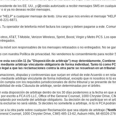
esidente de los EE. UU., y
(2)
estás autorizado a recibir mensajes SMS en cualqui
 o si ya no deseas recibir mensajes.
er "HELP" a cualquier mensaje de texto. Una vez que nos envíes el mensaje "HELP
1-6871.​​​​​​​
s. Tu operador de telefonía móvil factura los cargos y deben pagarse a este. Comun
e otros, AT&T, T-Mobile, Verizon Wireless, Sprint, Boost, Virgin y Metro PCS. Los o
entregados.
ía móvil son responsables de los mensajes retrasados ​​o no entregados. No se gar
o con nuestra Política de privacidad. No vendemos tu consentimiento para recibir 
ee esta sección
11 (la "Disposición de arbitraje") muy detenidamente. Contiene
CA mediante arbitraje vinculante obligatorio de forma individual. Tanto tú como 
o legal a que las reclamaciones contra la otra parte se resuelvan en un tribunal 
amaciones, disputas y controversias que surjan en virtud de este Acuerdo o en rel
 mediante arbitraje vinculante de forma individual, excepto que ni nosotros ni tú
cumpla con los requisitos jurisdiccionales de dicho tribunal y se presente de forma
abilidad de esta Cláusula de arbitraje, serán determinadas por el árbitro.
n esta disposición de arbitraje dentro de los 30 días posteriores a la fecha en que 
ón por escrito a FCA US LLC, Office of the General Counsel, 1000 Chrysler Drive, C
tando por excluirte del arbitraje obligatorio. Su decisión de no participar en el ar
xcluirse no será válida​​​​​​​. Si decides no someterte a arbitraje, ni tú ni FCA podrá
ar a la otra parte sobre cualquier Reclamación que sea objeto de arbitraje ("
Notif
General Counsel, 1000 Chrysler Drive, CIMS 485-13-62, Auburn Hills, MI 48326-2766