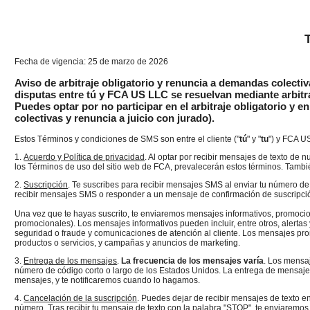
Fecha de vigencia: 25 de marzo de 2026
Aviso de arbitraje obligatorio y renuncia a demandas colectiva
disputas entre tú y FCA US LLC se resuelvan mediante arbitra
Puedes optar por no participar en el arbitraje obligatorio y 
colectivas y renuncia a juicio con jurado).
Estos Términos y condiciones de SMS son entre el cliente ("
tú
" y "
tu
") y FCA U
1.
Acuerdo y Política de privacidad
. Al optar por recibir mensajes de texto de 
los Términos de uso del sitio web de FCA, prevalecerán estos términos. Tamb
2.
Suscripción
. Te suscribes para recibir mensajes SMS al enviar tu número de
recibir mensajes SMS o responder a un mensaje de confirmación de suscripci
Una vez que te hayas suscrito, te enviaremos mensajes informativos, promocio
promocionales). Los mensajes informativos pueden incluir, entre otros, alertas 
seguridad o fraude y comunicaciones de atención al cliente. Los mensajes pro
productos o servicios, y campañas y anuncios de marketing.
3.
Entrega de los mensajes
.
La frecuencia de los mensajes varía
. Los mensa
número de código corto o largo de los Estados Unidos. La entrega de mensajes es
mensajes, y te notificaremos cuando lo hagamos.
4.
Cancelación de la suscripción
. Puedes dejar de recibir mensajes de texto e
número.​​​​​​​ Tras recibir tu mensaje de texto con la palabra "STOP", te enviare