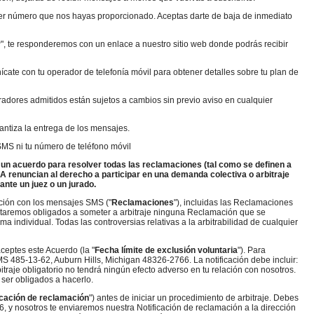
er número que nos hayas proporcionado. Aceptas darte de baja de inmediato
", te responderemos con un enlace a nuestro sitio web donde podrás recibir
ícate con tu operador de telefonía móvil para obtener detalles sobre tu plan de
peradores admitidos están sujetos a cambios sin previo aviso en cualquier
antiza la entrega de los mensajes.
SMS ni tu número de teléfono móvil
 un acuerdo para resolver todas las reclamaciones (tal como se definen a
FCA renuncian al derecho a participar en una demanda colectiva o arbitraje
ante un juez o un jurado.
ación con los mensajes SMS ("
Reclamaciones
"), incluidas las Reclamaciones
 estaremos obligados a someter a arbitraje ninguna Reclamación que se
 individual. Todas las controversias relativas a la arbitrabilidad de cualquier
aceptes este Acuerdo (la "
Fecha límite de exclusión voluntaria
"). Para
IMS 485-13-62, Auburn Hills, Michigan 48326-2766. La notificación debe incluir:
bitraje obligatorio no tendrá ningún efecto adverso en tu relación con nosotros.
n ser obligados a hacerlo.
icación de reclamación
") antes de iniciar un procedimiento de arbitraje. Debes
, y nosotros te enviaremos nuestra Notificación de reclamación a la dirección