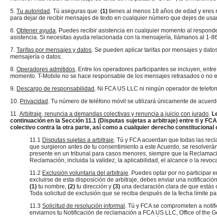
5.
Tu autoridad
. Tú aseguras que:
(1)
tienes al menos 18 años de edad y eres r
para dejar de recibir mensajes de texto en cualquier número que dejes de usar
6.
Obtener ayuda
. Puedes recibir asistencia en cualquier momento al respond
asistencia. Si necesitas ayuda relacionada con la mensajería, llámanos al 1-866-22
7.
Tarifas por mensajes y datos
. Se pueden aplicar tarifas por mensajes y dato
mensajería o datos.
8.
Operadores admitidos
. Entre los operadores participantes se incluyen, entr
momento. T-Mobile no se hace responsable de los mensajes retrasados ​​o no 
9.
Descargo de responsabilidad
. Ni FCA US LLC ni ningún operador de telefon
10.
Privacidad
. Tu número de teléfono móvil se utilizará únicamente de acuerd
11.
Arbitraje, renuncia a demandas colectivas y renuncia a juicio con jurado
.
L
continuación en la Sección 11.1 (Disputas sujetas a arbitraje) entre ti y F
colectivo contra la otra parte, así como a cualquier derecho constitucional 
11.1
Disputas sujetas a arbitraje
. Tú y FCA acuerdan que todas las recl
que surgieron antes de tu consentimiento a este Acuerdo, se resolverán
presente en un tribunal para casos menores, siempre que la Reclamación 
Reclamación, incluida la validez, la aplicabilidad, el alcance o la revoc
11.2
Exclusión voluntaria del arbitraje
. Puedes optar por no participar e
excluirse de esta disposición de arbitraje, debes enviar una notificaci
(1)
tu nombre,
(2)
tu dirección y
(3)
una declaración clara de que estás op
Toda solicitud de exclusión que se reciba después de la fecha límite para e
11.3
Solicitud de resolución informal
. Tú y FCA se comprometen a notific
enviarnos tu Notificación de reclamación a FCA US LLC, Office of the 