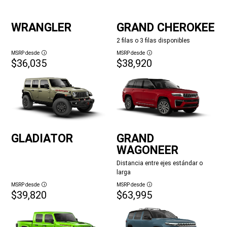
WRANGLER
GRAND CHEROKEE
2 filas o 3 filas disponibles
MSRP desde
MSRP desde
Disclosure
Disclosure
$36,035
$38,920
GLADIATOR
GRAND
WAGONEER
Distancia entre ejes estándar o
larga
MSRP desde
MSRP desde
Disclosure
Disclosure
$39,820
$63,995