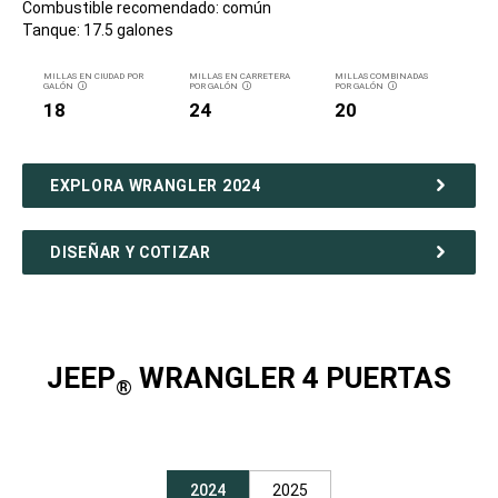
Combustible recomendado: común
Tanque: 17.5 galones
MILLAS EN CIUDAD POR
MILLAS EN CARRETERA
MILLAS COMBINADAS
GALÓN
POR GALÓN
POR GALÓN
DISCLOSURE
DISCLOSURE
DISCLOSURE
18
24
20
EXPLORA WRANGLER 2024
DISEÑAR Y COTIZAR
JEEP
WRANGLER 4 PUERTAS
®
2024
2025