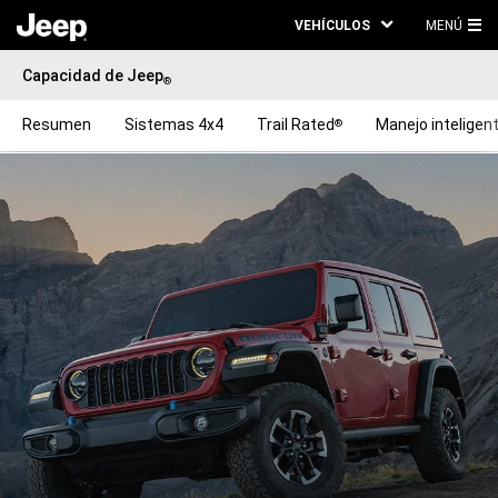
VEHÍCULOS
MENÚ
ME
Capacidad de Jeep
PRI
®
Resumen
Sistemas 4x4
Trail Rated
Manejo inteligen
®