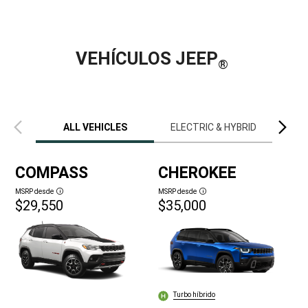
VEHÍCULOS JEEP
®
Vista
Vista
anterior
siguien
ALL VEHICLES
ELECTRIC & HYBRID
LIM
COMPASS
CHEROKEE
MSRP desde
MSRP desde
Disclosure
Disclosure
$29,550
$35,000
Turbo híbrido