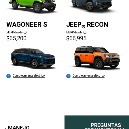
WAGONEER S
JEEP
RECON
®
MSRP desde
MSRP desde
Disclosure
Disclosure
$65,200
$66,995
Completamente eléctrico
Completamente eléctrico
PREGUNTAS
MANEJO