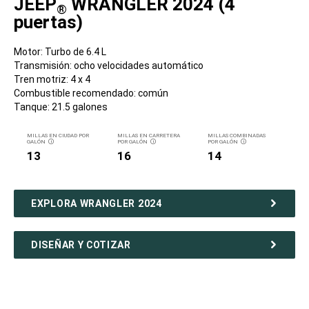
JEEP
WRANGLER 2024 (4
®
puertas)
Motor: Turbo de 6.4 L
Transmisión: ocho velocidades automático
Tren motriz: 4 x 4
Combustible recomendado: común
Tanque: 21.5 galones
MILLAS EN CIUDAD POR
MILLAS EN CARRETERA
MILLAS COMBINADAS
GALÓN
POR GALÓN
POR GALÓN
DISCLOSURE
DISCLOSURE
DISCLOSURE
13
16
14
EXPLORA WRANGLER 2024
DISEÑAR Y COTIZAR