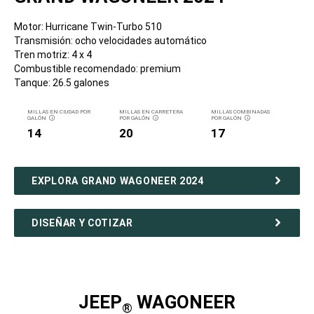
Motor: Hurricane Twin-Turbo 510
Transmisión: ocho velocidades automático
Tren motriz: 4 x 4
Combustible recomendado: premium
Tanque: 26.5 galones
MILLAS EN CIUDAD POR
MILLAS EN CARRETERA
MILLAS COMBINADAS
GALÓN
POR GALÓN
POR GALÓN
DISCLOSURE
DISCLOSURE
DISCLOSURE
14
20
17
EXPLORA GRAND WAGONEER 2024
DISEÑAR Y COTIZAR
JEEP
WAGONEER
®