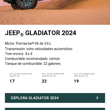
JEEP
GLADIATOR 2024
®
Motor: Pentastar
V6 de 3.6 L
®
Transmisión: ocho velocidades automático
Tren motriz: 4 x 4
Combustible recomendado: común
Tanque de combustible: 22 galones
MILLAS EN CIUDAD POR
MILLAS EN CARRETERA
MILLAS COMBINADAS
GALÓN
POR GALÓN
POR GALÓN
DISCLOSURE
DISCLOSURE
DISCLOSURE
17
22
19
EXPLORA GLADIATOR 2024