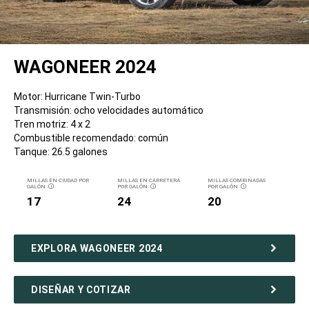
WAGONEER 2024
Motor: Hurricane Twin-Turbo
Transmisión: ocho velocidades automático
Tren motriz: 4 x 2
Combustible recomendado: común
Tanque: 26.5 galones
MILLAS EN CIUDAD POR
MILLAS EN CARRETERA
MILLAS COMBINADAS
GALÓN
POR GALÓN
POR GALÓN
DISCLOSURE
DISCLOSURE
DISCLOSURE
17
24
20
EXPLORA WAGONEER 2024
DISEÑAR Y COTIZAR