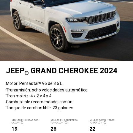
JEEP
GRAND CHEROKEE 2024
®
Motor: Pentastar
V6 de 3.6 L
®
Transmisión: ocho velocidades automático
Tren motriz: 4 x 2 y 4 x 4
Combustible recomendado: común
Tanque de combustible: 23 galones
MILLAS EN CIUDAD POR
MILLAS EN CARRETERA
MILLAS COMBINADAS
GALÓN
POR GALÓN
POR GALÓN
DISCLOSURE
DISCLOSURE
DISCLOSURE
19
26
22