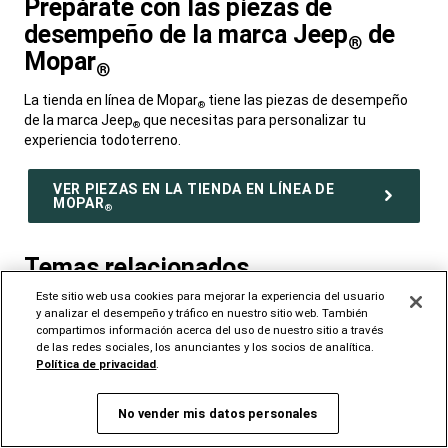
Prepárate con las piezas de
desempeño de la marca Jeep
de
®
Mopar
®
,
La tienda en línea de Mopar
tiene las piezas de desempeño
®
de la marca Jeep
que necesitas para personalizar tu
®
experiencia todoterreno.
,
VER PIEZAS EN LA TIENDA EN LÍNEA DE
MOPAR
®
,
Temas relacionados
,
Este sitio web usa cookies para mejorar la experiencia del usuario
¿Quieres conocer más? Explora otros artículos de la marca
y analizar el desempeño y tráfico en nuestro sitio web. También
Jeep
.
compartimos información acerca del uso de nuestro sitio a través
®
,
de las redes sociales, los anunciantes y los socios de analítica.
Política de privacidad
.
No vender mis datos personales