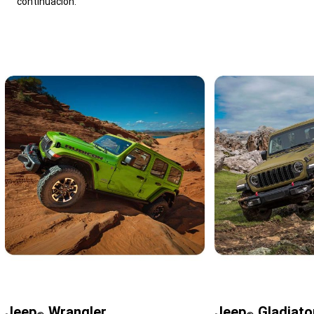
continuación.
,
Jeep
Wrangler
Jeep
Gladiato