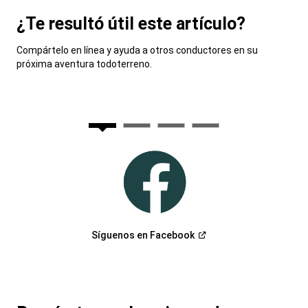
¿Te resultó útil este artículo?
,
Compártelo en línea y ayuda a otros conductores en su
próxima aventura todoterreno.
,
(Abrir
Síguenos en
Facebook
en
una
ventana
nueva)