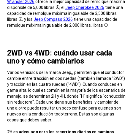
Wrangler 2026
ofrece la mejor capacidad de remolque máxima
disponible de 5,000
libras
, el
Jeep Cherokee 2026
tiene una
Disclosure
capacidad de remolque máxima inigualable de 3,500 libras.
libras
, y los
Jeep Compass 2026
tiene una capacidad de
Disclosure
remolque máxima inigualable de 2,000 libras.
libras
.
Disclosure
,
2WD vs 4WD: cuándo usar cada
uno y cómo cambiarlos
,
Varios vehículos de la marca Jeep
permiten que el conductor
®
cambie entre tracción en dos ruedas (también llamada "2WD")
y tracción en las cuatro ruedas ("4WD"). Cuando conduces en
gama alta, lo cual es común en la mayoría de los escenarios de
manejo, se denominan 2H y 4H, donde "H" significa "conducción
sin reductora". Cada uno tiene sus beneficios, y cambiar de
uno a otro puede resultar un poco confuso para quienes son
nuevos en la conducción todoterreno. Estas son algunas
cosas que debes saber:
2H es adecuado para los recorridos diarios en caminos