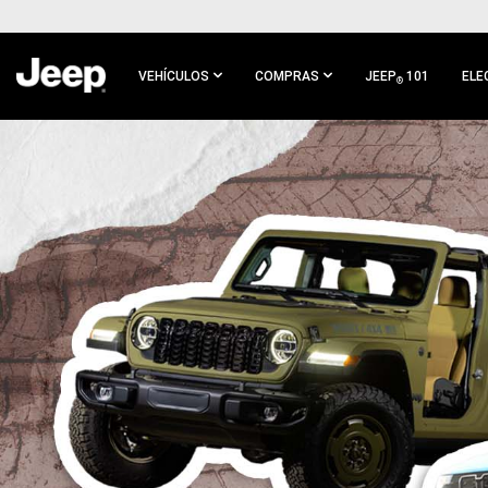
IR AL
CONTENIDO
PRINCIPAL
VEHÍCULOS
COMPRAS
JEEP
101
ELE
®
IR A
NAVEGACIÓN
PRINCIPAL