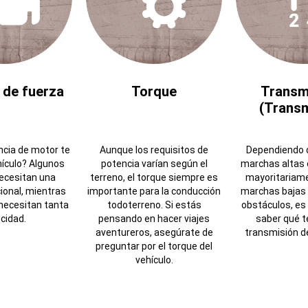
 de fuerza
Torque
Transm
(Transm
cia de motor te
Aunque los requisitos de
Dependiendo d
hículo? Algunos
potencia varían según el
marchas altas 
ecesitan una
terreno, el torque siempre es
mayoritariame
ional, mientras
importante para la conducción
marchas bajas 
necesitan tanta
todoterreno. Si estás
obstáculos, e
cidad.
pensando en hacer viajes
saber qué t
aventureros, asegúrate de
transmisión de
preguntar por el torque del
vehículo.