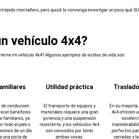
 intrépido montañero, pero quizá te convenga investigar un poco qué SU
un vehículo 4x4?
mente mi vehículo 4x4? Algunos ejemplos de estilos de vida son:
familiares
Utilidad práctica
Traslado
 de conducción
El transporte de equipos y
En su mayoría,
ecer beneficios
materiales requiere una gran
4x4 ofrecen u
es familiares, ya
potencia y una suspensión
excelent
r todo el país o
resistente, y los vehículos 4x4
maniobrabilid
siones de un día
son conocidos por tener
perfectos par
 a una pista de
ambas cosas.
cerradas y l