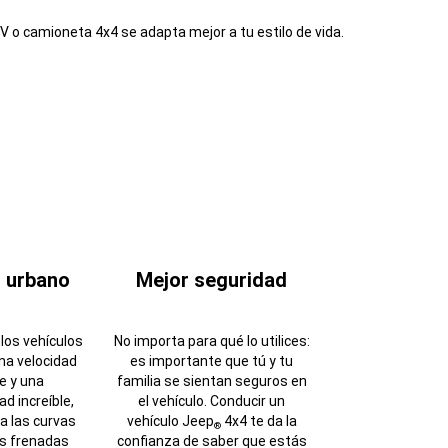
V o camioneta 4x4 se adapta mejor a tu estilo de vida.
 urbano
Mejor seguridad
 los vehículos
No importa para qué lo utilices:
na velocidad
es importante que tú y tu
e y una
familia se sientan seguros en
ad increíble,
el vehículo. Conducir un
a las curvas
vehículo Jeep
4x4 te da la
®
as frenadas
confianza de saber que estás