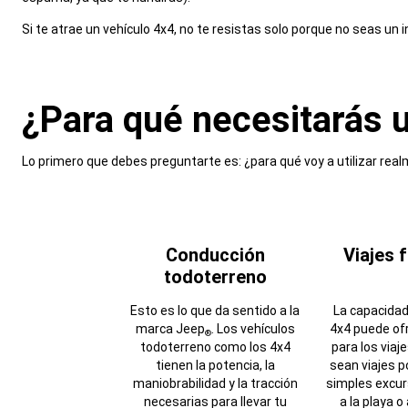
,
Si te atrae un vehículo 4x4, no te resistas solo porque no seas un
,
¿Para qué necesitarás 
,
Lo primero que debes preguntarte es: ¿para qué voy a utilizar real
,
Conducción
Viajes 
todoterreno
Esto es lo que da sentido a la
La capacidad
marca Jeep
. Los vehículos
4x4 puede ofr
®
todoterreno como los 4x4
para los viaj
tienen la potencia, la
sean viajes po
maniobrabilidad y la tracción
simples excur
necesarias para llevar tu
a la playa o