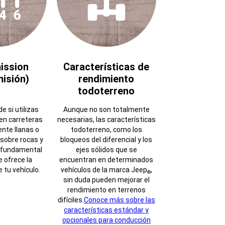
ission
Características de
isión)
rendimiento
todoterreno
e si utilizas
Aunque no son totalmente
en carreteras
necesarias, las características
nte llanas o
todoterreno, como los
sobre rocas y
bloqueos del diferencial y los
s fundamental
ejes sólidos que se
e ofrece la
encuentran en determinados
 tu vehículo.
vehículos de la marca Jeep
,
®
sin duda pueden mejorar el
rendimiento en terrenos
difíciles.
Conoce más sobre las
características estándar y
opcionales para conducción