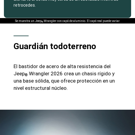
retrocedes.
,
Se muestra un Jeep
Wrangler con capó de aluminio. El capó real puede variar.
®
Guardián todoterreno
El bastidor de acero de alta resistencia del
Jeep
Wrangler 2026 crea un chasis rígido y
®
una base sólida, que ofrece protección en un
nivel estructural núcleo.