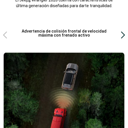
®
última generación diseñadas para darte tranquilidad.
Vista
Vist
Advertencia de colisión frontal de velocidad
anterior
sigu
máxima con frenado activo