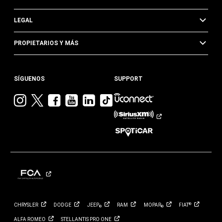
LEGAL
PROPIETARIOS Y MÁS
SÍGUENOS
SUPPORT
Visita
Visita
Visita
Visita
Visita
Visita
Jeep
Jeep
Jeep
Jeep
Jeep
Jeep
en
en
en
en
en
en
Instagram
Twitter
Facebook
YouTube
Linkedin
TikTok
CHRYSLER
DODGE
JEEP
RAM
MOPAR
FIAT
®
®
®
ALFA
ROMEO
STELLANTIS PRO
ONE