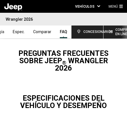
VEHÍCULOS
MENÚ
ME
Wrangler 2026
PRI
COMP
gía
Espec.
Comparar
FAQ
CONCESIONARIOS
EN LÍN
PREGUNTAS FRECUENTES
SOBRE JEEP
WRANGLER
®
2026
ESPECIFICACIONES DEL
VEHÍCULO Y DESEMPEÑO