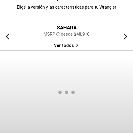
Elige la versión y las características para tu Wrangler
SAHARA
MSRP
desde
$48,910
Vista
Vista
Disclosure
anterior
siguien
Ver todos