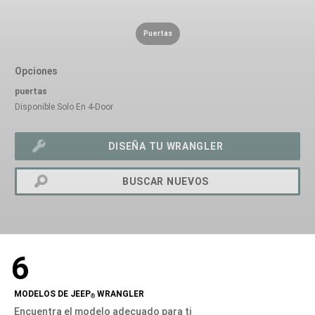
Puertas
Opciones
puertas
Disponible Solo En 4-Door
DISEÑA TU WRANGLER
BUSCAR NUEVOS
exit
2d
6
Modelizer
MODELOS DE JEEP
WRANGLER
®
Encuentra el modelo adecuado para ti