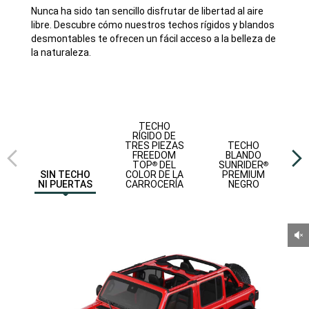
Nunca ha sido tan sencillo disfrutar de libertad al aire
libre. Descubre cómo nuestros techos rígidos y blandos
desmontables te ofrecen un fácil acceso a la belleza de
la naturaleza.
Vista
Vist
TECHO
anterior
sigu
RÍGIDO DE
TRES PIEZAS
TECHO
FREEDOM
BLANDO
TOP
DEL
SUNRIDER
®
®
COLOR DE LA
PREMIUM
SIN TECHO
CARROCERÍA
NEGRO
NI PUERTAS
Un