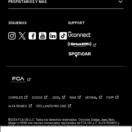
PROPIETARIOS Y MÁS
SÍGUENOS
SUPPORT
Visita
Visita
Visita
Visita
Visita
Visita
Jeep
Jeep
Jeep
Jeep
Jeep
Jeep
en
en
en
en
en
en
Instagram
Twitter
Facebook
YouTube
Linkedin
TikTok
CHRYSLER
DODGE
JEEP
RAM
MOPAR
FIAT
®
®
®
ALFA
ROMEO
STELLANTIS PRO
ONE
©2026 FCA US LLC. Todos los derechos reservados. Chrysler, Dodge, Jeep, Ram,
Mopar y HEMI son marcas comerciales registradas de FCA US LLC. ALFA ROMEO y
FIAT son marcas registradas de FCA Group Marketing S.p.A. y se usan con permiso.
*El MSRP no incluye cargos por destino, impuestos, título ni tarifas de registro. El