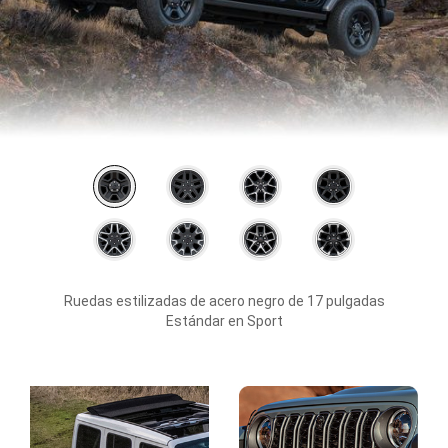
Available
colores
Ruedas estilizadas de acero negro de 17 pulgadas
Estándar en Sport
Explorar
toda
la
galería