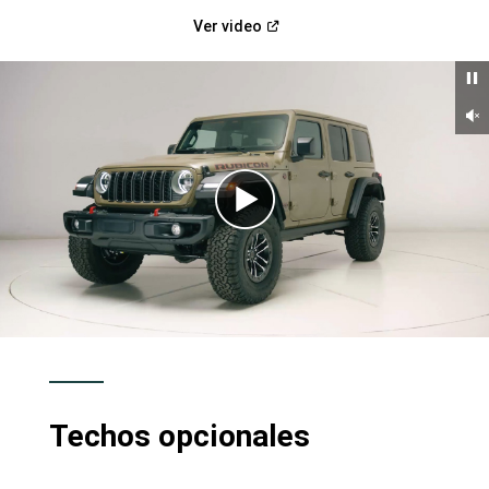
(Abrir
Ver
video
en
una
ventana
nueva)
Un
Ver
video
Techos opcionales