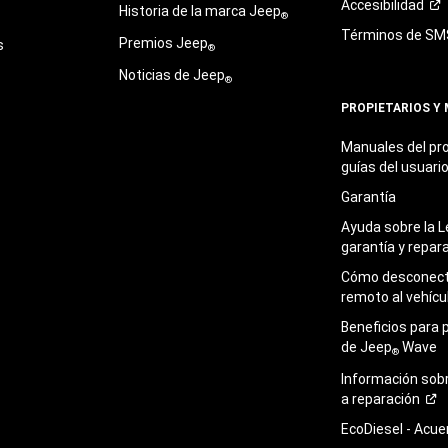
Accesibilidad
Historia de la marca Jeep
®
Términos de
SM
Premios Jeep
s
®
Noticias de Jeep
®
PROPIETARIOS Y
Manuales del pro
guías del
usuari
Garantía
Ayuda sobre la L
garantía y
repar
Cómo desconecta
remoto al
vehícu
Beneficios para 
de Jeep
Wave
®
Información sob
a
reparación
EcoDiesel -
Acue