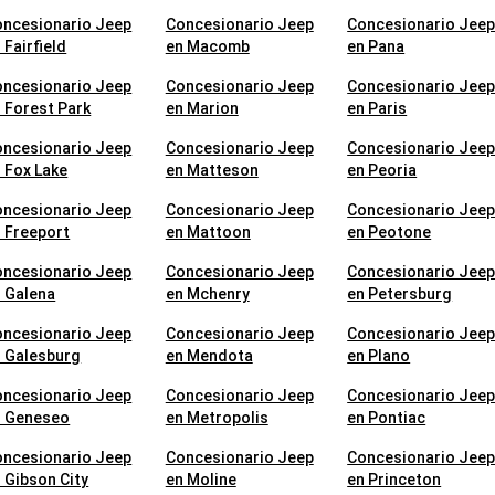
oncesionario Jeep
Concesionario Jeep
Concesionario Jee
 Fairfield
en Macomb
en Pana
oncesionario Jeep
Concesionario Jeep
Concesionario Jee
 Forest Park
en Marion
en Paris
oncesionario Jeep
Concesionario Jeep
Concesionario Jee
 Fox Lake
en Matteson
en Peoria
oncesionario Jeep
Concesionario Jeep
Concesionario Jee
 Freeport
en Mattoon
en Peotone
oncesionario Jeep
Concesionario Jeep
Concesionario Jee
 Galena
en Mchenry
en Petersburg
oncesionario Jeep
Concesionario Jeep
Concesionario Jee
 Galesburg
en Mendota
en Plano
oncesionario Jeep
Concesionario Jeep
Concesionario Jee
n Geneseo
en Metropolis
en Pontiac
oncesionario Jeep
Concesionario Jeep
Concesionario Jee
 Gibson City
en Moline
en Princeton