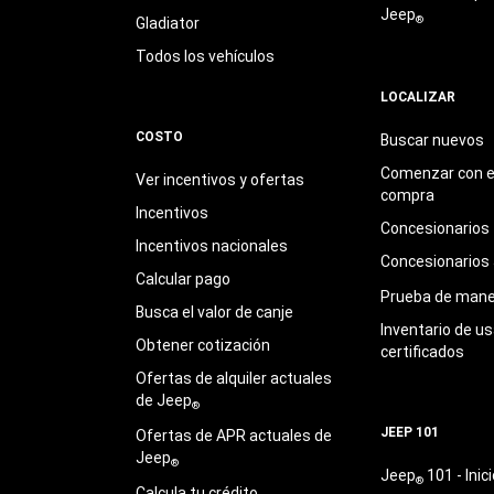
Jeep
®
Gladiator
Todos los vehículos
LOCALIZAR
COSTO
Buscar nuevos
Comenzar con e
Ver incentivos y ofertas
compra
Incentivos
Concesionarios
Incentivos nacionales
Concesionarios
Calcular pago
Prueba de mane
Busca el valor de canje
Inventario de u
Obtener cotización
certificados
Ofertas de alquiler actuales
de Jeep
®
JEEP 101
Ofertas de APR actuales de
Jeep
®
Jeep
101 - Inici
®
Calcula tu crédito