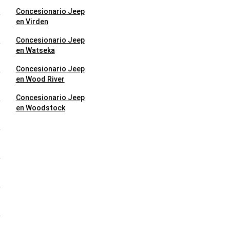
p
Concesionario Jeep
en Virden
p
Concesionario Jeep
en Watseka
p
Concesionario Jeep
en Wood River
p
Concesionario Jeep
en Woodstock
p
p
p
p