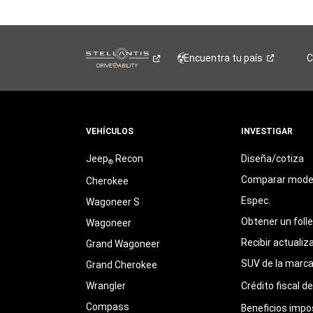
Encuentra tu
país
C
VEHÍCULOS
INVESTIGAR
Jeep
Recon
Diseña/cotiza
®
Comparar mode
Cherokee
Espec.
Wagoneer S
Obtener un foll
Wagoneer
Recibir actualiz
Grand Wagoneer
SUV de la marc
Grand Cherokee
Wrangler
Crédito fiscal d
Compass
Beneficios impo