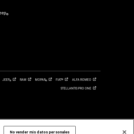
eep
®
JEEP
RAM
MOPAR
FIAT
ALFA
ROMEO
®
®
®
STELLANTIS PRO
ONE
No vender mis datos personales