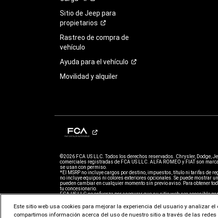
Sitio de Jeep para
propietarios
Rastreo de compra de
vehículo
Ayuda para el
vehículo
Movilidad y alquiler
©2026 FCA US LLC. Todos los derechos reservados. Chrysler, Dodge, J
comerciales registradas de FCA US LLC. ALFA ROMEO y FIAT son marcas
se usan con permiso.
*El MSRP no incluye cargos por destino, impuestos, título ni tarifas de regi
no incluye equipos ni colores exteriores opcionales. Se puede mostrar un
pueden cambiar en cualquier momento sin previo aviso. Para obtener todo
tu concesionario.
FCA US LLC se esfuerza por asegurar que su sitio web sea accesible par
problemas para acceder al contenido de www.jeep.com, comuníquese con n
1-877-IAMJEEP para obtener asistencia adicional o para informar sobre
Este sitio web usa cookies para mejorar la experiencia del usuario y analizar e
sujeto a la Política de privacidad y los Términos de uso de FCA US LLC.
compartimos información acerca del uso de nuestro sitio a través de las redes s