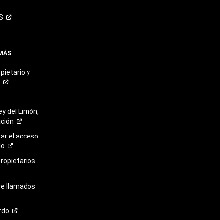
S
 MÁS
pietario y
o
ey del Limón,
ación
r el acceso
lo
propietarios
re llamados
rdo