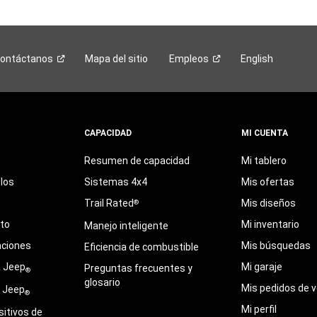
ontáctanos
Mapa del sitio
Empleos
English
CAPACIDAD
MI CUENTA
Resumen de capacidad
Mi tablero
los
Sistemas 4x4
Mis ofertas
Trail Rated
Mis diseños
®
eto
Mi inventario
Manejo inteligente
aciones
Mis búsquedas
Eficiencia de combustible
a Jeep
Mi garaje
Preguntas frecuentes y
®
glosario
Mis pedidos de v
e Jeep
®
Mi perfil
sitivos de