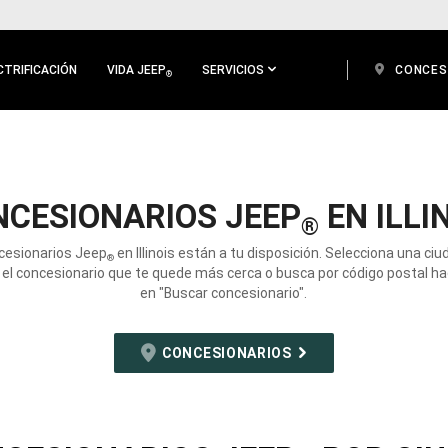
CTRIFICACIÓN
VIDA JEEP
SERVICIOS
CONCES
®
NCESIONARIOS JEEP
EN ILLI
®
cesionarios Jeep
en Illinois están a tu disposición. Selecciona una ci
®
 el concesionario que te quede más cerca o busca por código postal hac
en "Buscar concesionario".
CONCESIONARIOS