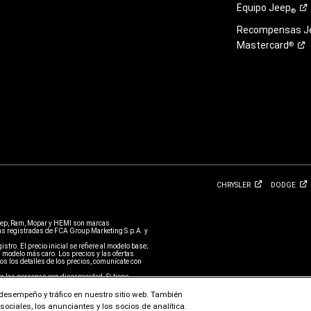
Equipo
Jeep
®
Recompensas J
Mastercard
®
CHRYSLER
DODGE
eep, Ram, Mopar y HEMI son marcas
 registradas de FCA Group Marketing S.p.A. y
stro. El precio inicial se refiere al modelo base;
 modelo más caro. Los precios y las ofertas
s los detalles de los precios, comunícate con
a las personas con discapacidad. Si tiene
uestro Equipo de atención al cliente o llame a
 un problema. El acceso a www.jeep.com está
l desempeño y tráfico en nuestro sitio web. También
ociales, los anunciantes y los socios de analítica.