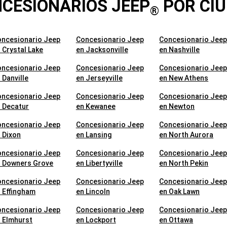
CESIONARIOS JEEP
POR CI
®
oncesionario Jeep
Concesionario Jeep
Concesionario Jee
 Crystal Lake
en Jacksonville
en Nashville
oncesionario Jeep
Concesionario Jeep
Concesionario Jee
 Danville
en Jerseyville
en New Athens
oncesionario Jeep
Concesionario Jeep
Concesionario Jee
 Decatur
en Kewanee
en Newton
oncesionario Jeep
Concesionario Jeep
Concesionario Jee
 Dixon
en Lansing
en North Aurora
oncesionario Jeep
Concesionario Jeep
Concesionario Jee
n Downers Grove
en Libertyville
en North Pekin
oncesionario Jeep
Concesionario Jeep
Concesionario Jee
 Effingham
en Lincoln
en Oak Lawn
oncesionario Jeep
Concesionario Jeep
Concesionario Jee
 Elmhurst
en Lockport
en Ottawa