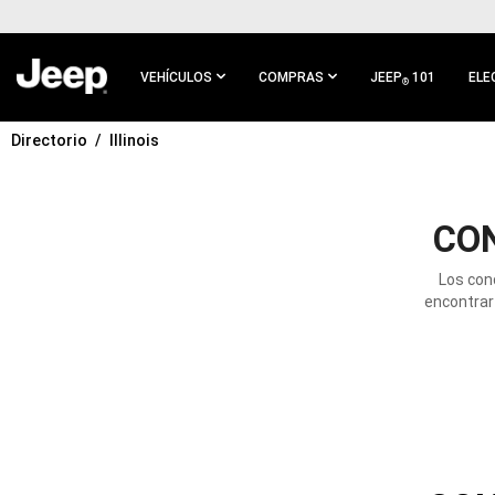
IR AL
CONTENIDO
PRINCIPAL
VEHÍCULOS
COMPRAS
JEEP
101
ELE
®
Directorio
Illinois
IR A
NAVEGACIÓN
PRINCIPAL
CO
Los con
encontrar