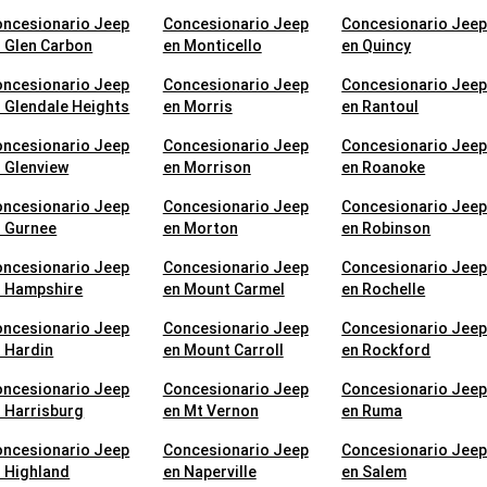
oncesionario Jeep
Concesionario Jeep
Concesionario Jee
 Glen Carbon
en Monticello
en Quincy
oncesionario Jeep
Concesionario Jeep
Concesionario Jee
 Glendale Heights
en Morris
en Rantoul
oncesionario Jeep
Concesionario Jeep
Concesionario Jee
 Glenview
en Morrison
en Roanoke
oncesionario Jeep
Concesionario Jeep
Concesionario Jee
n Gurnee
en Morton
en Robinson
oncesionario Jeep
Concesionario Jeep
Concesionario Jee
n Hampshire
en Mount Carmel
en Rochelle
oncesionario Jeep
Concesionario Jeep
Concesionario Jee
 Hardin
en Mount Carroll
en Rockford
oncesionario Jeep
Concesionario Jeep
Concesionario Jee
 Harrisburg
en Mt Vernon
en Ruma
oncesionario Jeep
Concesionario Jeep
Concesionario Jee
 Highland
en Naperville
en Salem