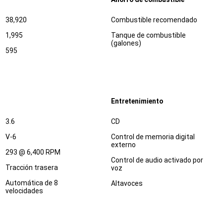
Especificaciones
Dimensiones
38,920
Combustible recomendado
1,995
Tanque de combustible
(galones)
595
Entretenimiento
Especificaciones
Dimensiones
3.6
CD
V-6
Control de memoria digital
externo
293 @ 6,400 RPM
Control de audio activado por
Tracción trasera
voz
Automática de 8
Altavoces
velocidades