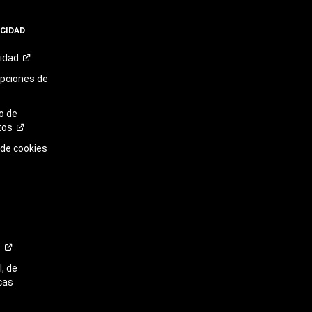
ACIDAD
cidad
opciones de
o de
tos
 de cookies
o
, de
cas