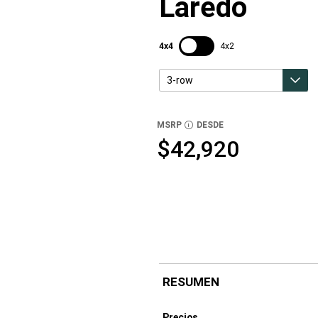
Laredo
SDPToggle
4x4
4x2
3-row
3-row
2-row
MSRP
DESDE
DISCLOSURE
$42,920
RESUMEN
Precios