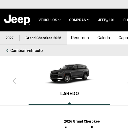
IR AL
CONTENIDO
PRINCIPAL
VEHÍCULOS
COMPRAS
JEEP
101
EL
®
IR A
Resumen
Galería
Capa
2027
Grand Cherokee 2026
NAVEGACIÓN
PRINCIPAL
Cambiar vehículo
Vista
anterior
LAREDO
2026
Grand Cherokee