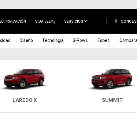
ECTRIFICACIÓN
VIDA JEEP
SERVICIOS
CONCES
®
cidad
Diseño
Tecnología
3-Row L
Espec.
Compara
LAREDO X
SUMMIT