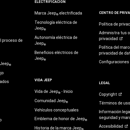
ELECTRIFICACIÓN
Marca Jeep
electrificada
CENTRO DE PRIV
®
Tecnología eléctrica de
Política de
priva
Jeep
®
Administra tus 
Autonomía eléctrica de
privacidad
l proceso de
Jeep
®
Política del marc
Beneficios eléctricos de
privacidad de
da
Jeep
®
Configuraciones
 Jeep
®
jo
VIDA JEEP
sados
LEGAL
Vida de Jeep
- Inicio
®
Copyright
Comunidad Jeep
®
Términos de
us
Vehículos conceptuales
Información legal
seguridad y mar
Emblema de honor de Jeep
o
®
Accesibilidad
Historia de la marca Jeep
®