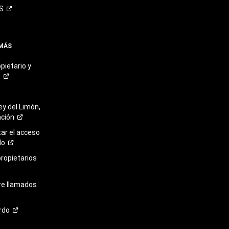
S
 MÁS
pietario y
o
ey del Limón,
ación
r el acceso
lo
propietarios
re llamados
rdo