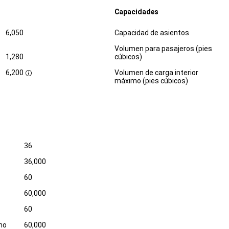
Capacidades
Especificaciones
Dimensiones
6,050
Capacidad de asientos
Volumen para pasajeros (pies
1,280
cúbicos)
6,200
Volumen de carga interior
D
máximo (pies cúbicos)
i
s
c
l
o
s
u
r
36
e
36,000
60
60,000
60
ino
60,000