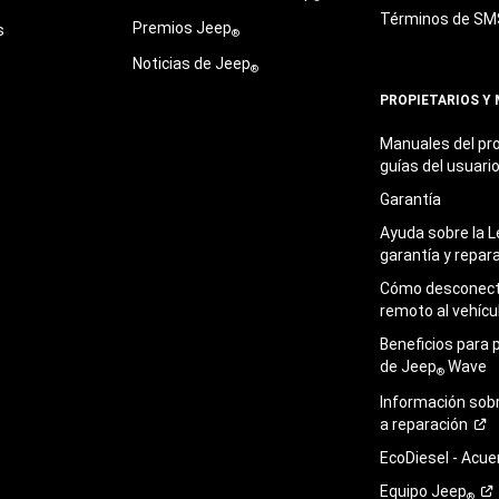
Términos de
SM
Premios Jeep
s
®
Noticias de Jeep
®
PROPIETARIOS Y
Manuales del pro
guías del
usuari
Garantía
Ayuda sobre la L
garantía y
repar
Cómo desconecta
remoto al
vehícu
Beneficios para 
de Jeep
Wave
®
Información sob
a
reparación
EcoDiesel -
Acue
Equipo
Jeep
®