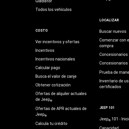
Gladiator
Todos los vehículos
LOCALIZAR
COSTO
Buscar nuevos
Comenzar con e
Ver incentivos y ofertas
compra
Incentivos
Concesionarios
Incentivos nacionales
Concesionarios
Calcular pago
Prueba de mane
Busca el valor de canje
Inventario de u
Obtener cotización
certificados
Ofertas de alquiler actuales
de Jeep
®
JEEP 101
Ofertas de APR actuales de
Jeep
®
Jeep
101 - Inici
®
Calcula tu crédito
Capacidad