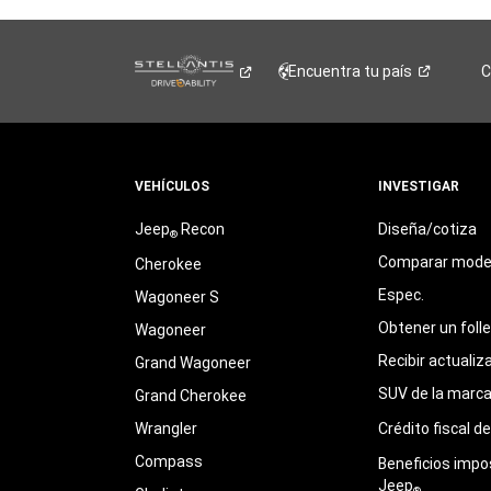
Encuentra tu
país
C
VEHÍCULOS
INVESTIGAR
Jeep
Recon
Diseña/cotiza
®
Comparar mode
Cherokee
Espec.
Wagoneer S
Obtener un foll
Wagoneer
Recibir actualiz
Grand Wagoneer
SUV de la marc
Grand Cherokee
Wrangler
Crédito fiscal d
Compass
Beneficios impo
Jeep
®