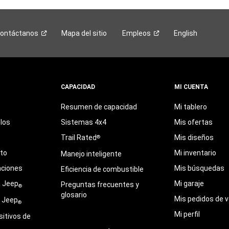
ontáctanos
Mapa del sitio
Empleos
English
CAPACIDAD
MI CUENTA
Resumen de capacidad
Mi tablero
los
Sistemas 4x4
Mis ofertas
Trail Rated
Mis diseños
®
eto
Mi inventario
Manejo inteligente
aciones
Mis búsquedas
Eficiencia de combustible
a Jeep
Mi garaje
Preguntas frecuentes y
®
glosario
Mis pedidos de v
e Jeep
®
Mi perfil
sitivos de