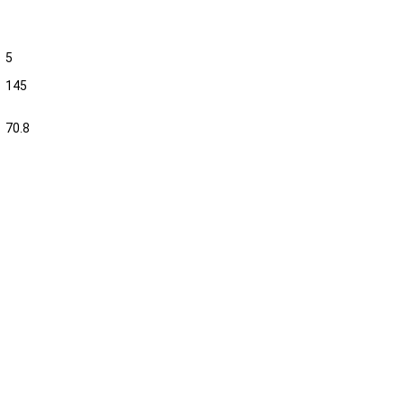
5
145
70.8