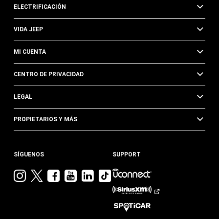
ELECTRIFICACIÓN
VIDA JEEP
MI CUENTA
CENTRO DE PRIVACIDAD
LEGAL
PROPIETARIOS Y MÁS
SÍGUENOS
SUPPORT
Visita
Visita
Visita
Visita
Visita
Visita
Jeep
Jeep
Jeep
Jeep
Jeep
Jeep
en
en
en
en
en
en
Instagram
Twitter
Facebook
YouTube
Linkedin
TikTok