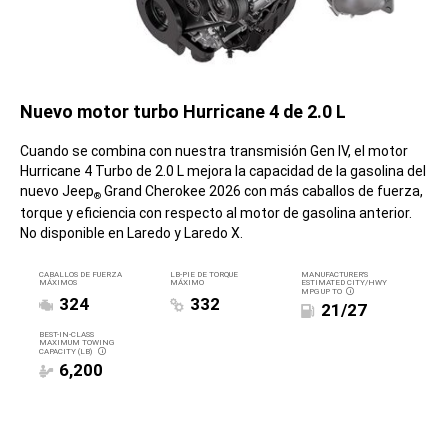
Nuevo motor turbo Hurricane 4 de 2.0 L
Cuando se combina con nuestra transmisión Gen IV, el motor
Hurricane 4 Turbo de 2.0 L mejora la capacidad de la gasolina del
nuevo Jeep
Grand Cherokee 2026 con más caballos de fuerza,
®
torque y eficiencia con respecto al motor de gasolina anterior.
No disponible en Laredo y Laredo X.
CABALLOS DE FUERZA
LB-PIE DE TORQUE
MANUFACTURER’S
MÁXIMOS
MÁXIMO
ESTIMATED CITY/HWY
MPG UP TO
DISCLOSURE
324
332
21/27
BEST-IN-CLASS
MAXIMUM TOWING
CAPACITY (LB)
DISCLOSURE
6,200