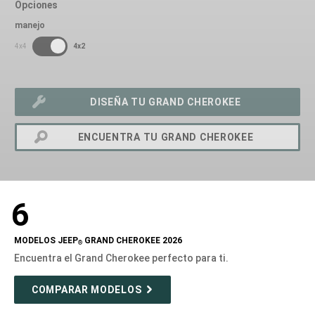
Opciones
manejo
SDPToggle
4x4
4x2
DISEÑA TU GRAND CHEROKEE
ENCUENTRA TU GRAND CHEROKEE
exit
2d
6
Modelizer
MODELOS JEEP
GRAND CHEROKEE 2026
®
Encuentra el Grand Cherokee perfecto para ti.
COMPARAR MODELOS