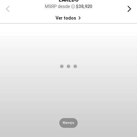
MSRP desde
$38,920
Vista
Vista
Disclosure
anterior
siguien
Ver todos
Manejo