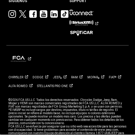
SÍGUENOS
SUPPORT
Visita
Visita
Visita
Visita
Visita
Visita
Jeep
Jeep
Jeep
Jeep
Jeep
Jeep
en
en
en
en
en
en
Instagram
Twitter
Facebook
YouTube
Linkedin
TikTok
CHRYSLER
DODGE
JEEP
RAM
MOPAR
FIAT
®
®
®
ALFA
ROMEO
STELLANTIS PRO
ONE
©2026 FCA US LLC. Todos los derechos reservados. Chrysler, Dodge, Jeep, Ram,
Mopar y HEMI son marcas comerciales registradas de FCA US LLC. ALFA ROMEO y
FIAT son marcas registradas de FCA Group Marketing S.p.A. y se usan con permiso.
*El MSRP no incluye cargos por destino, impuestos, título ni tarifas de registro. El
precio inicial se refiere al modelo base; no incluye equipos ni colores exteriores
opcionales. Se puede mostrar un modelo más caro. Los precios y las ofertas pueden
cambiar en cualquier momento sin previo aviso. Para obtener todos los detalles de los
precios, comunícate con tu concesionario.
FCA US LLC se esfuerza por asegurar que su sitio web sea accesible para las personas
con discapacidad. Si tiene problemas para acceder al contenido de www.jeep.com,
comuníquese con nuestro Equipo de atención al cliente o llame a 1-877-IAMJEEP para