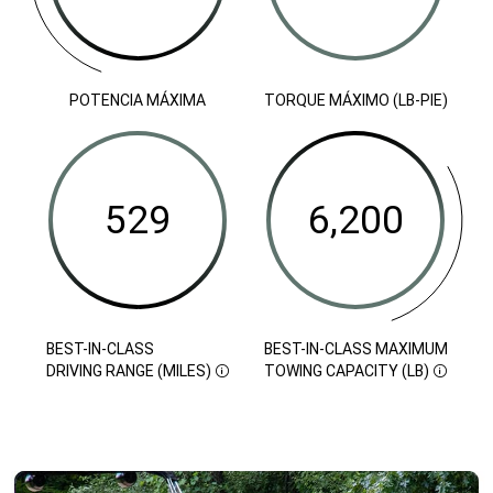
POTENCIA MÁXIMA
TORQUE MÁXIMO (LB-PIE)
324
332
529
6,200
Potencia
Torque
Best-
Best-
máxima
máximo
In-
in-
(lb-
Class
Class
pie)
Driving
Maximum
Range
Towing Capacity (LB)
Disclosure
(Miles)
Disclosure
BEST-IN-CLASS
BEST-IN-CLASS MAXIMUM
DISCLOSURE
DISCLOSURE
DRIVING RANGE (MILES)
TOWING CAPACITY (LB)