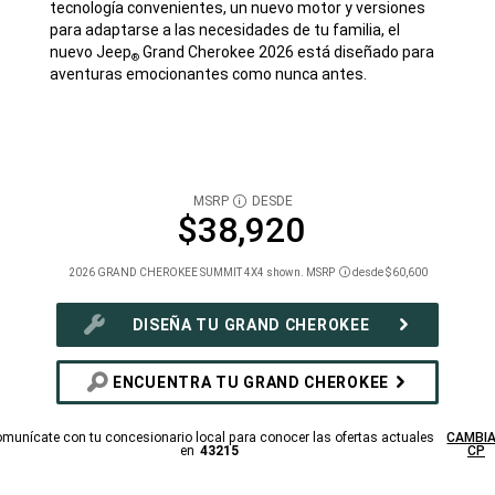
tecnología convenientes, un nuevo motor y versiones
para adaptarse a las necesidades de tu familia, el
nuevo Jeep
Grand Cherokee 2026 está diseñado para
®
aventuras emocionantes como nunca antes.
MSRP
DESDE
DISCLOSURE
$38,920
2026 GRAND CHEROKEE SUMMIT 4X4 shown. MSRP
desde $60,600
Disclosure
DISEÑA TU GRAND CHEROKEE
ENCUENTRA TU GRAND CHEROKEE
munícate con tu concesionario local para conocer las ofertas actuales
CAMBI
en
43215
CP