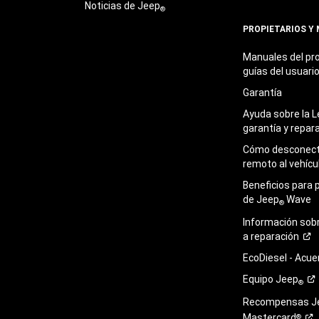
Noticias de Jeep
®
PROPIETARIOS Y
Manuales del pro
guías del
usuari
Garantía
Ayuda sobre la L
garantía y
repar
Cómo desconecta
remoto al
vehícu
Beneficios para 
de Jeep
Wave
®
Información sob
a
reparación
EcoDiesel -
Acue
Equipo
Jeep
®
Recompensas J
Mastercard
®