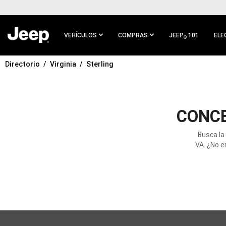
IR AL
CONTENIDO
PRINCIPAL
VEHÍCULOS
COMPRAS
JEEP
101
ELE
®
Directorio
Virginia
Sterling
IR A
NAVEGACIÓN
PRINCIPAL
CONCE
Busca la
VA. ¿No e