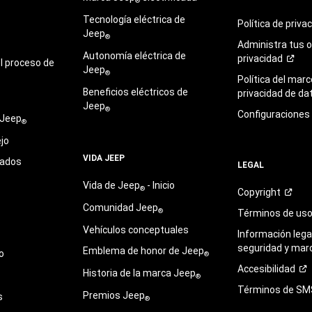
®
Tecnología eléctrica de
Política de
priva
Jeep
®
Administra tus 
Autonomía eléctrica de
privacidad
l proceso de
Jeep
®
Política del marc
Beneficios eléctricos de
privacidad de
da
Jeep
®
Configuraciones
 Jeep
®
jo
VIDA JEEP
sados
LEGAL
Vida de Jeep
- Inicio
®
Copyright
Comunidad Jeep
®
Términos de
us
Vehículos conceptuales
Información legal
seguridad y mar
Emblema de honor de Jeep
o
®
Accesibilidad
Historia de la marca Jeep
®
Términos de
SM
Premios Jeep
s
®