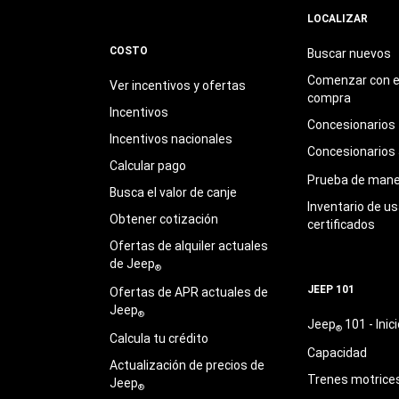
LOCALIZAR
COSTO
Buscar nuevos
Comenzar con e
Ver incentivos y ofertas
compra
Incentivos
Concesionarios
Incentivos nacionales
Concesionarios
Calcular pago
Prueba de mane
Busca el valor de canje
Inventario de u
Obtener cotización
certificados
Ofertas de alquiler actuales
de Jeep
®
JEEP 101
Ofertas de APR actuales de
Jeep
®
Jeep
101 - Inici
®
Calcula tu crédito
Capacidad
Actualización de precios de
Trenes motrice
Jeep
®