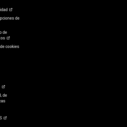
cidad
opciones de
o de
tos
 de cookies
o
, de
cas
S