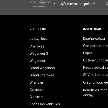
Encuentra tu
país
C
VEHÍCULOS
INVESTIGAR
Jeep
Recon
Diseña/cotiza
®
Comparar mode
Cherokee
Espec.
Wagoneer S
Obtener un foll
Wagoneer
Recibir actualiz
Grand Wagoneer
SUV de la marc
Grand Cherokee
Wrangler
Crédito fiscal d
Compass
Beneficios impo
Jeep
®
Gladiator
Todos los vehículos