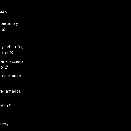
 MÁS
pietario y
o
ey del Limón,
ación
r el acceso
lo
propietarios
re llamados
rdo
eep
®