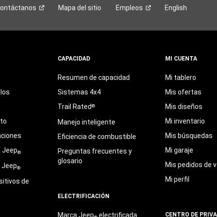
ontáctanos
Mapa del sitio
Empleos
English
CAPACIDAD
MI CUENTA
Resumen de capacidad
Mi tablero
los
Sistemas 4x4
Mis ofertas
Trail Rated
Mis diseños
®
eto
Mi inventario
Manejo inteligente
aciones
Mis búsquedas
Eficiencia de combustible
a Jeep
Mi garaje
Preguntas frecuentes y
®
glosario
Mis pedidos de v
e Jeep
®
Mi perfil
sitivos de
ELECTRIFICACIÓN
Marca Jeep
electrificada
CENTRO DE PRIV