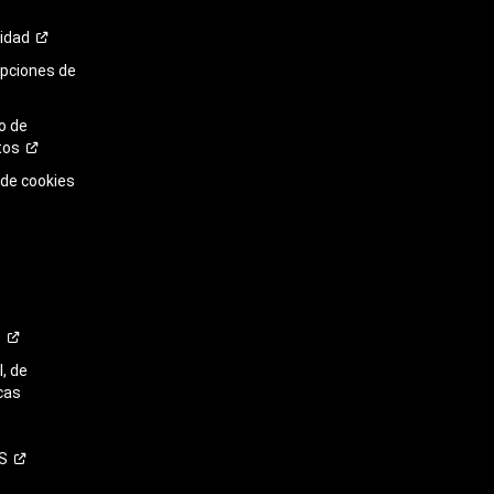
cidad
opciones de
o de
tos
 de cookies
o
, de
cas
S