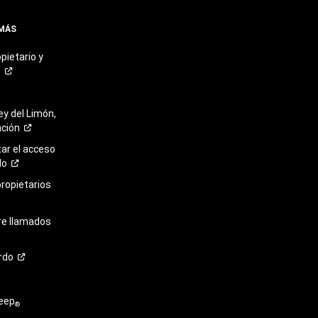
 MÁS
pietario y
o
ey del Limón,
ación
r el acceso
lo
propietarios
re llamados
rdo
eep
®