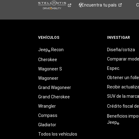
Encuentra tu
país
C
VEHÍCULOS
INVESTIGAR
Jeep
Recon
Diseña/cotiza
®
Comparar mode
Cherokee
Espec.
Wagoneer S
Obtener un foll
Wagoneer
Recibir actualiz
Grand Wagoneer
SUV de la marc
Grand Cherokee
Wrangler
Crédito fiscal d
Compass
Beneficios impo
Jeep
®
Gladiator
Todos los vehículos