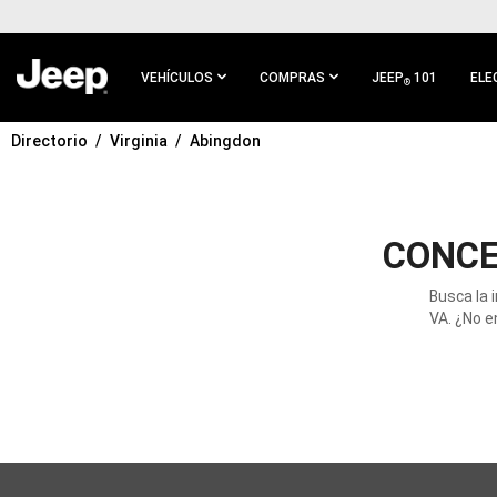
IR AL
CONTENIDO
PRINCIPAL
VEHÍCULOS
COMPRAS
JEEP
101
ELE
®
Directorio
Virginia
Abingdon
IR A
NAVEGACIÓN
PRINCIPAL
CONCE
Busca la 
VA. ¿No e