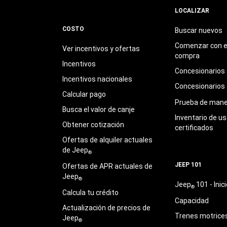
LOCALIZAR
COSTO
Buscar nuevos
Comenzar con e
Ver incentivos y ofertas
compra
Incentivos
Concesionarios
Incentivos nacionales
Concesionarios
Calcular pago
Prueba de mane
Busca el valor de canje
Inventario de u
Obtener cotización
certificados
Ofertas de alquiler actuales
de Jeep
®
JEEP 101
Ofertas de APR actuales de
Jeep
®
Jeep
101 - Inici
®
Calcula tu crédito
Capacidad
Actualización de precios de
Trenes motrice
Jeep
®