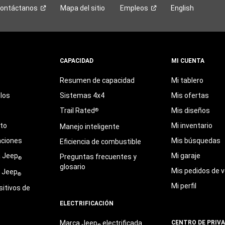
ontáctanos
Mapa del sitio
Empleos
English
CAPACIDAD
MI CUENTA
Resumen de capacidad
Mi tablero
los
Sistemas 4x4
Mis ofertas
Trail Rated
Mis diseños
®
eto
Mi inventario
Manejo inteligente
aciones
Mis búsquedas
Eficiencia de combustible
a Jeep
Mi garaje
Preguntas frecuentes y
®
glosario
Mis pedidos de v
e Jeep
®
Mi perfil
sitivos de
ELECTRIFICACIÓN
Marca Jeep
electrificada
CENTRO DE PRIV