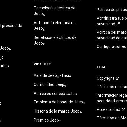
®
Tecnología eléctrica de
Política de
priva
Jeep
®
Administra tus 
Autonomía eléctrica de
privacidad
l proceso de
Jeep
®
Política del marc
Beneficios eléctricos de
privacidad de
da
Jeep
®
Configuraciones
 Jeep
®
jo
VIDA JEEP
sados
LEGAL
Vida de Jeep
- Inicio
®
Copyright
Comunidad Jeep
®
Términos de
us
Vehículos conceptuales
Información legal
seguridad y mar
Emblema de honor de Jeep
o
®
Accesibilidad
Historia de la marca Jeep
®
Términos de
SM
Premios Jeep
s
®