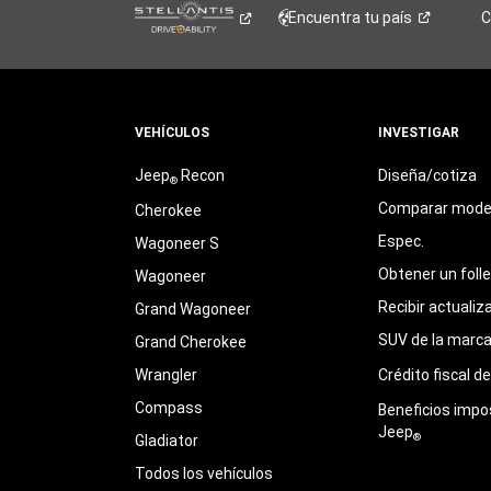
Encuentra tu
país
C
VEHÍCULOS
INVESTIGAR
Jeep
Recon
Diseña/cotiza
®
Comparar mode
Cherokee
Espec.
Wagoneer S
Obtener un foll
Wagoneer
Recibir actualiz
Grand Wagoneer
SUV de la marc
Grand Cherokee
Wrangler
Crédito fiscal d
Compass
Beneficios impo
Jeep
®
Gladiator
Todos los vehículos