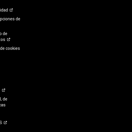
cidad
opciones de
o de
tos
 de cookies
o
, de
cas
S