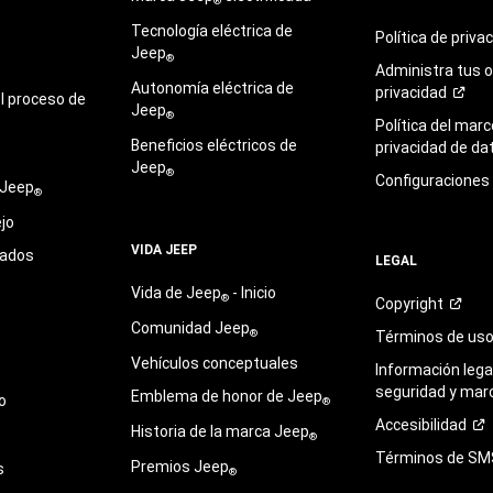
®
Tecnología eléctrica de
Política de
priva
Jeep
®
Administra tus 
Autonomía eléctrica de
privacidad
l proceso de
Jeep
®
Política del marc
Beneficios eléctricos de
privacidad de
da
Jeep
®
Configuraciones
 Jeep
®
jo
VIDA JEEP
sados
LEGAL
Vida de Jeep
- Inicio
®
Copyright
Comunidad Jeep
®
Términos de
us
Vehículos conceptuales
Información legal
seguridad y mar
Emblema de honor de Jeep
o
®
Accesibilidad
Historia de la marca Jeep
®
Términos de
SM
Premios Jeep
s
®