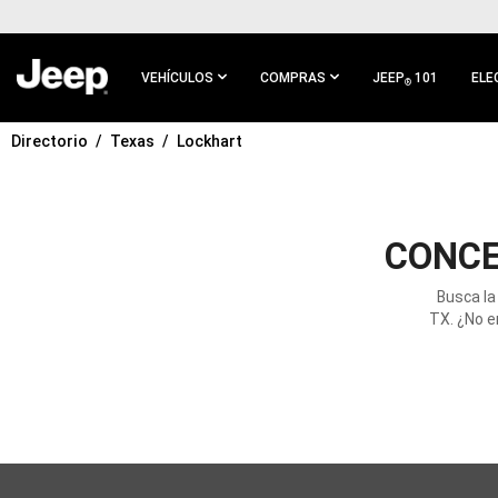
IR AL
CONTENIDO
PRINCIPAL
VEHÍCULOS
COMPRAS
JEEP
101
ELE
®
Directorio
Texas
Lockhart
IR A
NAVEGACIÓN
PRINCIPAL
CONCE
Busca la
TX. ¿No e