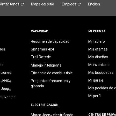
ontáctanos
Mapa del sitio
Empleos
English
CAPACIDAD
MI CUENTA
Resumen de capacidad
Mi tablero
los
Sistemas 4x4
Mis ofertas
Trail Rated
Mis diseños
®
eto
Mi inventario
Manejo inteligente
aciones
Mis búsquedas
Eficiencia de combustible
a Jeep
Mi garaje
Preguntas frecuentes y
®
glosario
Mis pedidos de v
e Jeep
®
Mi perfil
sitivos de
ELECTRIFICACIÓN
Marca Jeep
electrificada
CENTRO DE PRIV