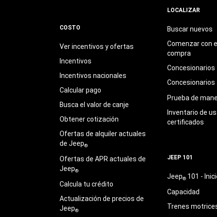
LOCALIZAR
COSTO
Buscar nuevos
Comenzar con e
Ver incentivos y ofertas
compra
Incentivos
Concesionarios
Incentivos nacionales
Concesionarios
Calcular pago
Prueba de mane
Busca el valor de canje
Inventario de u
Obtener cotización
certificados
Ofertas de alquiler actuales
de Jeep
®
JEEP 101
Ofertas de APR actuales de
Jeep
®
Jeep
101 - Inici
®
Calcula tu crédito
Capacidad
Actualización de precios de
Trenes motrice
Jeep
®