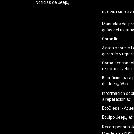
Noticias de Jeep
®
PROPIETARIOS Y
Manuales del pro
guías del
usuari
Garantía
Ayuda sobre la L
garantía y
repar
Cómo desconecta
remoto al
vehícu
Beneficios para 
de Jeep
Wave
®
Información sob
a
reparación
EcoDiesel -
Acue
Equipo
Jeep
®
Recompensas J
Mastercard
®