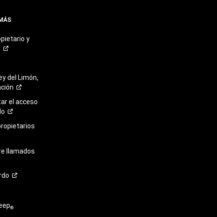
 MÁS
pietario y
o
ey del Limón,
ación
r el acceso
lo
propietarios
re llamados
rdo
eep
®