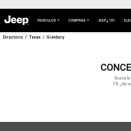
IR AL
CONTENIDO
PRINCIPAL
VEHÍCULOS
COMPRAS
JEEP
101
ELE
®
Directorio
Texas
Granbury
IR A
NAVEGACIÓN
PRINCIPAL
CONCE
Busca la
TX. ¿No e