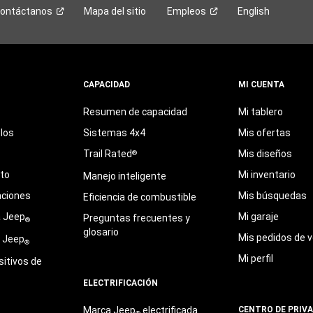
ontáctanos
Mapa del sitio
Empleos
English
CAPACIDAD
MI CUENTA
Resumen de capacidad
Mi tablero
los
Sistemas 4x4
Mis ofertas
Trail Rated
Mis diseños
®
eto
Mi inventario
Manejo inteligente
aciones
Mis búsquedas
Eficiencia de combustible
a Jeep
Mi garaje
Preguntas frecuentes y
®
glosario
Mis pedidos de v
e Jeep
®
Mi perfil
sitivos de
ELECTRIFICACIÓN
Marca Jeep
electrificada
CENTRO DE PRIV