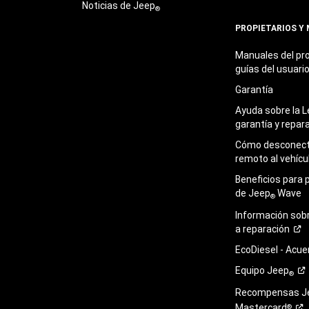
Noticias de Jeep
®
PROPIETARIOS Y
Manuales del pro
guías del
usuari
Garantía
Ayuda sobre la L
garantía y
repar
Cómo desconecta
remoto al
vehícu
Beneficios para 
de Jeep
Wave
®
Información sob
a
reparación
EcoDiesel -
Acue
Equipo
Jeep
®
Recompensas J
Mastercard
®