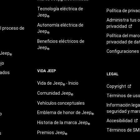
®
Tecnología eléctrica de
Política de
priva
Jeep
®
Administra tus 
Autonomía eléctrica de
privacidad
l proceso de
Jeep
®
Política del marc
Beneficios eléctricos de
privacidad de
da
Jeep
®
Configuraciones
 Jeep
®
jo
VIDA JEEP
sados
LEGAL
Vida de Jeep
- Inicio
®
Copyright
Comunidad Jeep
®
Términos de
us
Vehículos conceptuales
Información legal
seguridad y mar
Emblema de honor de Jeep
o
®
Accesibilidad
Historia de la marca Jeep
®
Términos de
SM
Premios Jeep
s
®