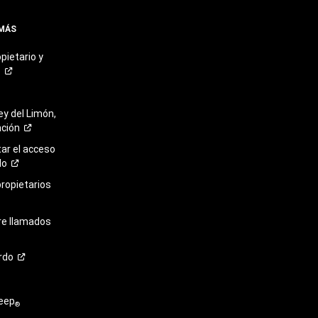
 MÁS
pietario y
o
ey del Limón,
ación
r el acceso
lo
propietarios
re llamados
rdo
eep
®