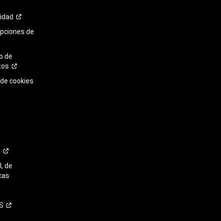
cidad
opciones de
o de
tos
 de cookies
o
, de
cas
S