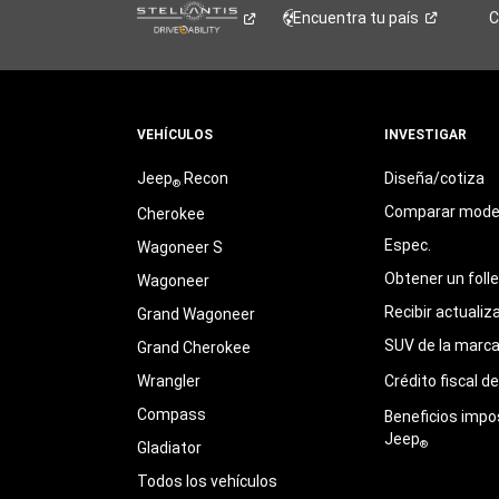
Encuentra tu
país
C
VEHÍCULOS
INVESTIGAR
Jeep
Recon
Diseña/cotiza
®
Comparar mode
Cherokee
Espec.
Wagoneer S
Obtener un foll
Wagoneer
Recibir actualiz
Grand Wagoneer
SUV de la marc
Grand Cherokee
Wrangler
Crédito fiscal d
Compass
Beneficios impo
Jeep
®
Gladiator
Todos los vehículos