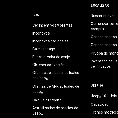
LOCALIZAR
COSTO
Buscar nuevos
Comenzar con e
Ver incentivos y ofertas
compra
Incentivos
Concesionarios
Incentivos nacionales
Concesionarios
Calcular pago
Prueba de mane
Busca el valor de canje
Inventario de u
Obtener cotización
certificados
Ofertas de alquiler actuales
de Jeep
®
JEEP 101
Ofertas de APR actuales de
Jeep
®
Jeep
101 - Inici
®
Calcula tu crédito
Capacidad
Actualización de precios de
Trenes motrice
Jeep
®