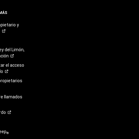
 MÁS
pietario y
o
ey del Limón,
ación
r el acceso
lo
propietarios
re llamados
rdo
eep
®