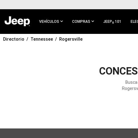
IR AL
CONTENIDO
PRINCIPAL
VEHÍCULOS
COMPRAS
JEEP
101
ELE
®
Directorio
Tennessee
Rogersville
IR A
NAVEGACIÓN
PRINCIPAL
CONCES
Busca 
Rogersvi