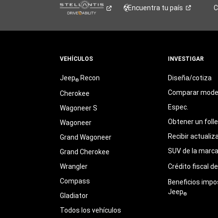
Encuentra tu
país
C
VEHÍCULOS
INVESTIGAR
Jeep
Recon
Diseña/cotiza
®
Comparar mode
Cherokee
Espec.
Wagoneer S
Obtener un foll
Wagoneer
Recibir actualiz
Grand Wagoneer
SUV de la marc
Grand Cherokee
Wrangler
Crédito fiscal d
Compass
Beneficios impo
Jeep
®
Gladiator
Todos los vehículos