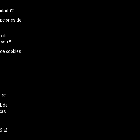
cidad
opciones de
o de
tos
 de cookies
o
, de
cas
S