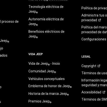
®
Tecnología eléctrica de
Política de
priva
Jeep
®
Administra tus 
Autonomía eléctrica de
privacidad
l proceso de
Jeep
®
Política del marc
Beneficios eléctricos de
privacidad de
da
Jeep
®
Configuraciones
 Jeep
®
jo
VIDA JEEP
sados
LEGAL
Vida de Jeep
- Inicio
®
Copyright
Comunidad Jeep
®
Términos de
us
Vehículos conceptuales
Información legal
seguridad y mar
Emblema de honor de Jeep
o
®
Accesibilidad
Historia de la marca Jeep
®
Términos de
SM
Premios Jeep
s
®