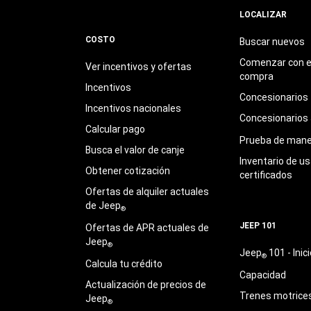
LOCALIZAR
COSTO
Buscar nuevos
Comenzar con e
Ver incentivos y ofertas
compra
Incentivos
Concesionarios
Incentivos nacionales
Concesionarios
Calcular pago
Prueba de mane
Busca el valor de canje
Inventario de u
Obtener cotización
certificados
Ofertas de alquiler actuales
de Jeep
®
JEEP 101
Ofertas de APR actuales de
Jeep
®
Jeep
101 - Inici
®
Calcula tu crédito
Capacidad
Actualización de precios de
Trenes motrice
Jeep
®