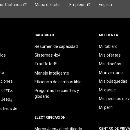
ontáctanos
Mapa del sitio
Empleos
English
CAPACIDAD
MI CUENTA
Resumen de capacidad
Mi tablero
los
Sistemas 4x4
Mis ofertas
Trail Rated
Mis diseños
®
eto
Mi inventario
Manejo inteligente
aciones
Mis búsquedas
Eficiencia de combustible
a Jeep
Mi garaje
Preguntas frecuentes y
®
glosario
Mis pedidos de v
e Jeep
®
Mi perfil
sitivos de
ELECTRIFICACIÓN
Marca Jeep
electrificada
CENTRO DE PRIV