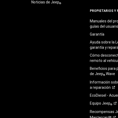
Noticias de Jeep
®
PROPIETARIOS Y
Manuales del pro
guías del
usuari
Garantía
Ayuda sobre la L
garantía y
repar
Cómo desconecta
remoto al
vehícu
Beneficios para 
de Jeep
Wave
®
Información sob
a
reparación
EcoDiesel -
Acue
Equipo
Jeep
®
Recompensas J
Mastercard
®