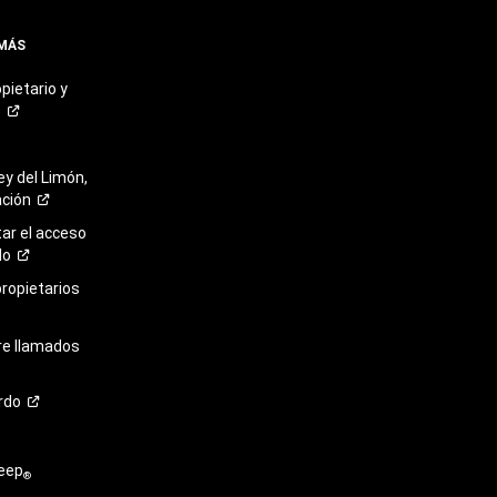
 MÁS
pietario y
o
ey del Limón,
ación
r el acceso
lo
propietarios
re llamados
rdo
eep
®