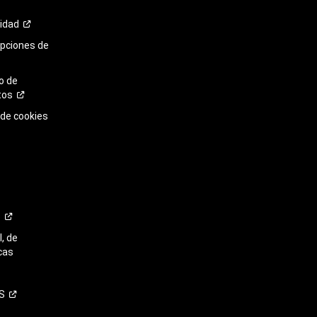
cidad
opciones de
o de
tos
 de cookies
o
, de
cas
S