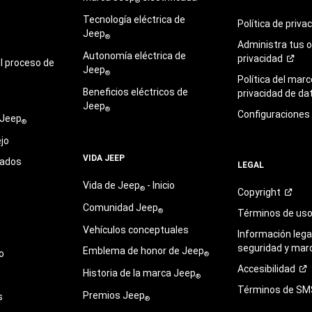
®
Tecnología eléctrica de
Política de
priva
Jeep
®
Administra tus 
Autonomía eléctrica de
privacidad
l proceso de
Jeep
®
Política del marc
Beneficios eléctricos de
privacidad de
da
Jeep
®
Configuraciones
 Jeep
®
jo
VIDA JEEP
sados
LEGAL
Vida de Jeep
- Inicio
®
Copyright
Comunidad Jeep
®
Términos de
us
Vehículos conceptuales
Información legal
seguridad y mar
Emblema de honor de Jeep
o
®
Accesibilidad
Historia de la marca Jeep
®
Términos de
SM
Premios Jeep
s
®