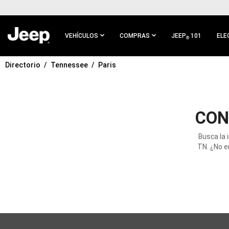
IR AL
CONTENIDO
PRINCIPAL
VEHÍCULOS
COMPRAS
JEEP
101
ELE
®
Directorio
Tennessee
Paris
IR A
NAVEGACIÓN
PRINCIPAL
CON
Busca la 
TN. ¿No e