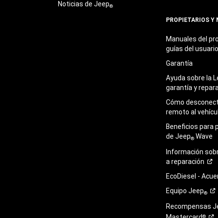
Noticias de Jeep
®
PROPIETARIOS Y
Manuales del pro
guías del
usuari
Garantía
Ayuda sobre la L
garantía y
repar
Cómo desconecta
remoto al
vehícu
Beneficios para 
de Jeep
Wave
®
Información sob
a
reparación
EcoDiesel -
Acue
Equipo
Jeep
®
Recompensas J
Mastercard
®