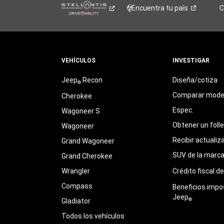
Encuentra tu
país
C
VEHÍCULOS
INVESTIGAR
Jeep
Recon
Diseña/cotiza
®
Comparar mode
Cherokee
Espec.
Wagoneer S
Obtener un foll
Wagoneer
Recibir actualiz
Grand Wagoneer
SUV de la marc
Grand Cherokee
Wrangler
Crédito fiscal d
Compass
Beneficios impo
Jeep
®
Gladiator
Todos los vehículos