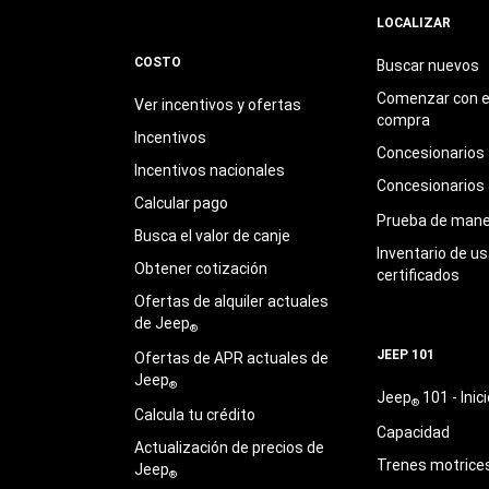
LOCALIZAR
COSTO
Buscar nuevos
Comenzar con e
Ver incentivos y ofertas
compra
Incentivos
Concesionarios
Incentivos nacionales
Concesionarios
Calcular pago
Prueba de mane
Busca el valor de canje
Inventario de u
Obtener cotización
certificados
Ofertas de alquiler actuales
de Jeep
®
JEEP 101
Ofertas de APR actuales de
Jeep
®
Jeep
101 - Inici
®
Calcula tu crédito
Capacidad
Actualización de precios de
Trenes motrice
Jeep
®