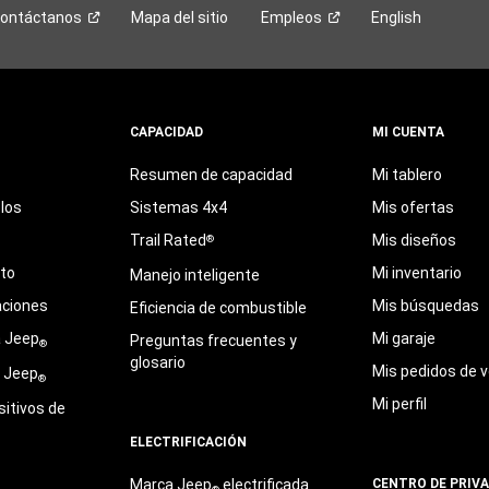
ontáctanos
Mapa del sitio
Empleos
English
CAPACIDAD
MI CUENTA
Resumen de capacidad
Mi tablero
los
Sistemas 4x4
Mis ofertas
Trail Rated
Mis diseños
®
eto
Mi inventario
Manejo inteligente
aciones
Mis búsquedas
Eficiencia de combustible
a Jeep
Mi garaje
Preguntas frecuentes y
®
glosario
Mis pedidos de v
e Jeep
®
Mi perfil
sitivos de
ELECTRIFICACIÓN
Marca Jeep
electrificada
CENTRO DE PRIV