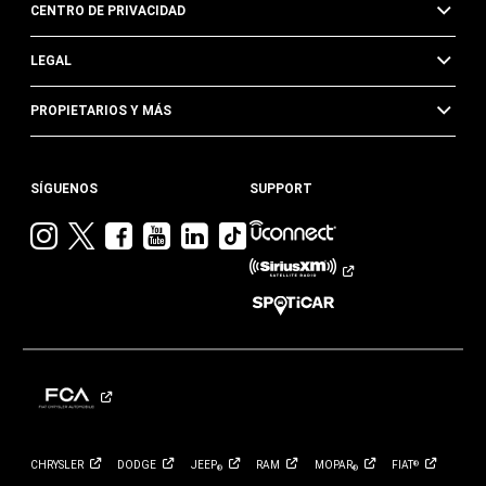
CENTRO DE PRIVACIDAD
LEGAL
PROPIETARIOS Y MÁS
SÍGUENOS
SUPPORT
Visita
Visita
Visita
Visita
Visita
Visita
Jeep
Jeep
Jeep
Jeep
Jeep
Jeep
en
en
en
en
en
en
Instagram
Twitter
Facebook
YouTube
Linkedin
TikTok
CHRYSLER
DODGE
JEEP
RAM
MOPAR
FIAT
®
®
®