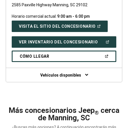
2585 Paxville Highway Manning, SC 29102
Horario comercial actual:
9:00 am - 6:00 pm
(ABRIR
VISITA EL SITIO DEL CONCESIONARIO
EN
UNA
VENTANA
(ABRIR
VER INVENTARIO DEL CONCESIONARIO
NUEVA)
EN
UNA
VENTANA
(ABRIR
CÓMO LLEGAR
NUEVA)
EN
UNA
VENTANA
NUEVA)
Vehículos disponibles
Más concesionarios Jeep
cerca
®
de Manning, SC
¿Buscas más opciones? A continuación encontrarás más