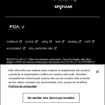
en
en
en
en
en
en
Instagram
Twitter
Facebook
YouTube
Linkedin
TikTok
CHRYSLER
DODGE
JEEP
RAM
MOPAR
FIAT
®
®
®
ALFA
ROMEO
STELLANTIS PRO
ONE
©2026 FCA US LLC. Todos los derechos reservados. Chrysler, Dodge, Jeep, Ram,
Mopar y HEMI son marcas comerciales registradas de FCA US LLC. ALFA ROMEO y
FIAT son marcas registradas de FCA Group Marketing S.p.A. y se usan con permiso.
*El MSRP no incluye cargos por destino, impuestos, título ni tarifas de registro. El
precio inicial se refiere al modelo base; no incluye equipos ni colores exteriores
Este sitio web usa cookies para mejorar la experiencia del usuario
opcionales. Se puede mostrar un modelo más caro. Los precios y las ofertas pueden
y analizar el desempeño y tráfico en nuestro sitio web. También
cambiar en cualquier momento sin previo aviso. Para obtener todos los detalles de los
precios, comunícate con tu concesionario.
compartimos información acerca del uso de nuestro sitio a través
FCA US LLC se esfuerza por asegurar que su sitio web sea accesible para las personas
de las redes sociales, los anunciantes y los socios de analítica.
con discapacidad. Si tiene problemas para acceder al contenido de www.jeep.com,
comuníquese con nuestro Equipo de atención al cliente o llame a 1-877-IAMJEEP para
Política de privacidad
.
obtener asistencia adicional o para informar sobre un problema. El acceso
a www.jeep.com está sujeto a la Política de privacidad y los Términos de uso de FCA US
LLC.
No vender mis datos personales