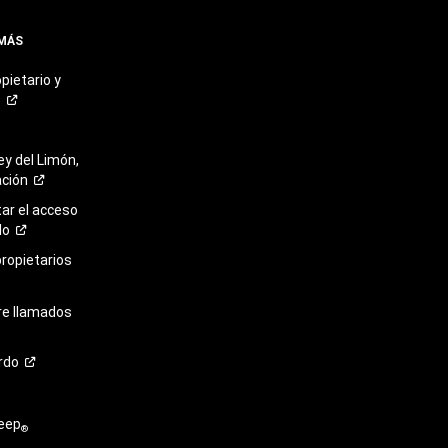
 MÁS
pietario y
o
ey del Limón,
ación
r el acceso
lo
propietarios
re llamados
rdo
eep
®