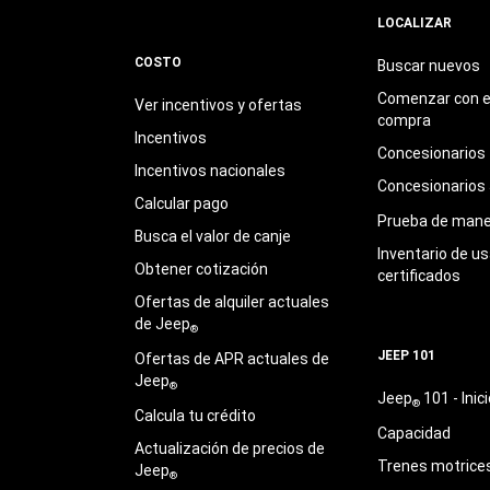
LOCALIZAR
COSTO
Buscar nuevos
Comenzar con e
Ver incentivos y ofertas
compra
Incentivos
Concesionarios
Incentivos nacionales
Concesionarios
Calcular pago
Prueba de mane
Busca el valor de canje
Inventario de u
Obtener cotización
certificados
Ofertas de alquiler actuales
de Jeep
®
JEEP 101
Ofertas de APR actuales de
Jeep
®
Jeep
101 - Inici
®
Calcula tu crédito
Capacidad
Actualización de precios de
Trenes motrice
Jeep
®