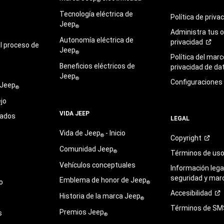
®
Tecnología eléctrica de
Política de
priva
Jeep
®
Administra tus 
Autonomía eléctrica de
privacidad
l proceso de
Jeep
®
Política del marc
Beneficios eléctricos de
privacidad de
da
Jeep
®
Configuraciones
 Jeep
®
jo
VIDA JEEP
sados
LEGAL
Vida de Jeep
- Inicio
®
Copyright
Comunidad Jeep
®
Términos de
us
Vehículos conceptuales
Información legal
seguridad y mar
Emblema de honor de Jeep
o
®
Accesibilidad
Historia de la marca Jeep
®
Términos de
SM
Premios Jeep
s
®