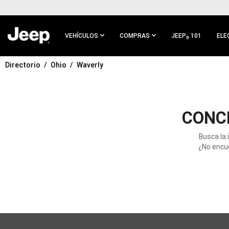
IR AL
CONTENIDO
PRINCIPAL
VEHÍCULOS
COMPRAS
JEEP
101
ELE
®
Directorio
Ohio
Waverly
IR A
NAVEGACIÓN
PRINCIPAL
CONC
Busca la 
¿No encue