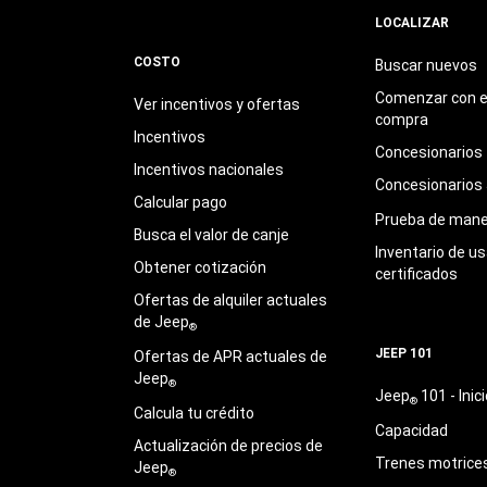
LOCALIZAR
COSTO
Buscar nuevos
Comenzar con e
Ver incentivos y ofertas
compra
Incentivos
Concesionarios
Incentivos nacionales
Concesionarios
Calcular pago
Prueba de mane
Busca el valor de canje
Inventario de u
Obtener cotización
certificados
Ofertas de alquiler actuales
de Jeep
®
JEEP 101
Ofertas de APR actuales de
Jeep
®
Jeep
101 - Inici
®
Calcula tu crédito
Capacidad
Actualización de precios de
Trenes motrice
Jeep
®