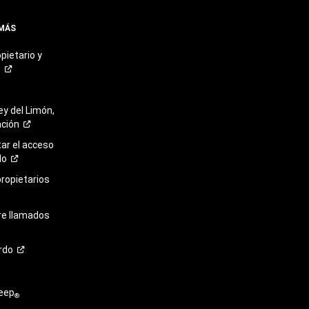
 MÁS
pietario y
o
ey del Limón,
ación
r el acceso
lo
propietarios
re llamados
rdo
eep
®