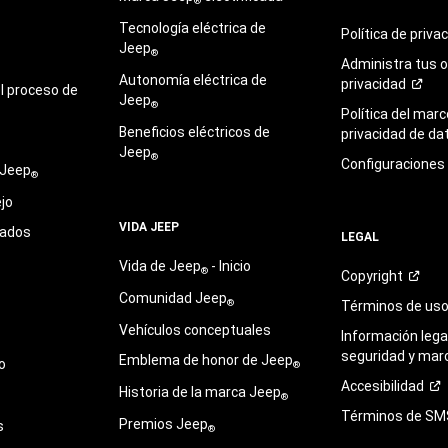
®
Tecnología eléctrica de
Política de
priva
Jeep
®
Administra tus 
Autonomía eléctrica de
privacidad
l proceso de
Jeep
®
Política del marc
Beneficios eléctricos de
privacidad de
da
Jeep
®
Configuraciones
 Jeep
®
jo
VIDA JEEP
sados
LEGAL
Vida de Jeep
- Inicio
®
Copyright
Comunidad Jeep
®
Términos de
us
Vehículos conceptuales
Información legal
seguridad y mar
Emblema de honor de Jeep
o
®
Accesibilidad
Historia de la marca Jeep
®
Términos de
SM
Premios Jeep
s
®