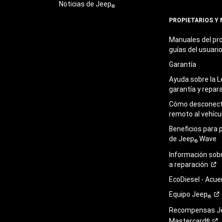
Noticias de Jeep
®
PROPIETARIOS Y
Manuales del pro
guías del
usuari
Garantía
Ayuda sobre la L
garantía y
repar
Cómo desconecta
remoto al
vehícu
Beneficios para 
de Jeep
Wave
®
Información sob
a
reparación
EcoDiesel -
Acue
Equipo
Jeep
®
Recompensas J
Mastercard
®