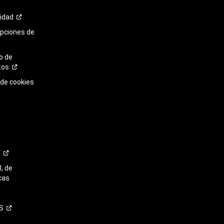
cidad
opciones de
o de
tos
 de cookies
o
, de
cas
S