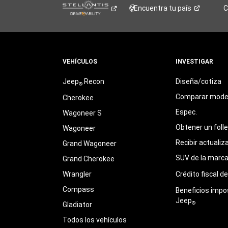
Encuentra tu
país
C
VEHÍCULOS
INVESTIGAR
Jeep
Recon
Diseña/cotiza
®
Comparar mode
Cherokee
Espec.
Wagoneer S
Obtener un foll
Wagoneer
Recibir actualiz
Grand Wagoneer
SUV de la marc
Grand Cherokee
Wrangler
Crédito fiscal d
Compass
Beneficios impo
Jeep
®
Gladiator
Todos los vehículos