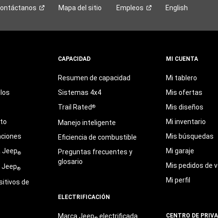
ontáctanos
Mapa del sitio
Empleos
English
CAPACIDAD
MI CUENTA
Resumen de capacidad
Mi tablero
los
Sistemas 4x4
Mis ofertas
Trail Rated
Mis diseños
®
eto
Mi inventario
Manejo inteligente
aciones
Mis búsquedas
Eficiencia de combustible
a Jeep
Mi garaje
Preguntas frecuentes y
®
glosario
Mis pedidos de v
e Jeep
®
Mi perfil
sitivos de
ELECTRIFICACIÓN
Marca Jeep
electrificada
CENTRO DE PRIV