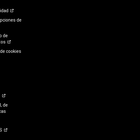
cidad
opciones de
o de
tos
 de cookies
o
, de
cas
S