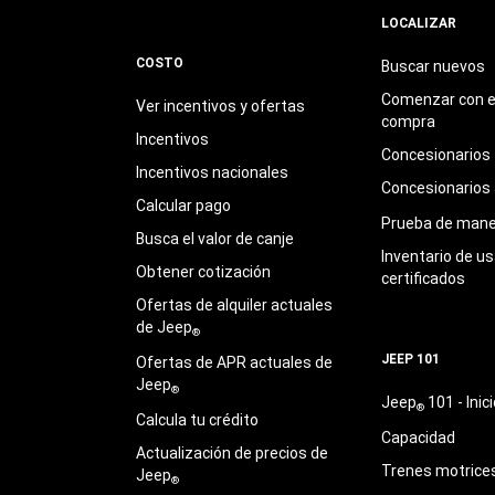
LOCALIZAR
COSTO
Buscar nuevos
Comenzar con e
Ver incentivos y ofertas
compra
Incentivos
Concesionarios
Incentivos nacionales
Concesionarios
Calcular pago
Prueba de mane
Busca el valor de canje
Inventario de u
Obtener cotización
certificados
Ofertas de alquiler actuales
de Jeep
®
JEEP 101
Ofertas de APR actuales de
Jeep
®
Jeep
101 - Inici
®
Calcula tu crédito
Capacidad
Actualización de precios de
Trenes motrice
Jeep
®