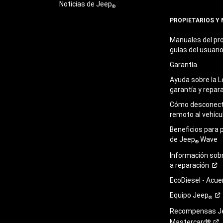
Noticias de Jeep
®
PROPIETARIOS Y
Manuales del pro
guías del
usuari
Garantía
Ayuda sobre la L
garantía y
repar
Cómo desconecta
remoto al
vehícu
Beneficios para 
de Jeep
Wave
®
Información sob
a
reparación
EcoDiesel -
Acue
Equipo
Jeep
®
Recompensas J
Mastercard
®