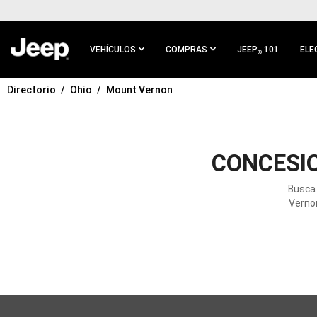
IR AL
CONTENIDO
PRINCIPAL
VEHÍCULOS
COMPRAS
JEEP
101
ELE
®
Directorio
Ohio
Mount Vernon
IR A
NAVEGACIÓN
PRINCIPAL
CONCESI
Busca 
Vernon