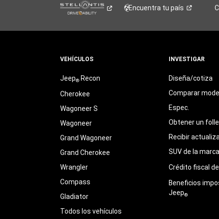
Encuentra tu
país
C
VEHÍCULOS
INVESTIGAR
Jeep
Recon
Diseña/cotiza
®
Comparar mode
Cherokee
Espec.
Wagoneer S
Obtener un foll
Wagoneer
Recibir actualiz
Grand Wagoneer
SUV de la marc
Grand Cherokee
Wrangler
Crédito fiscal d
Compass
Beneficios impo
Jeep
®
Gladiator
Todos los vehículos