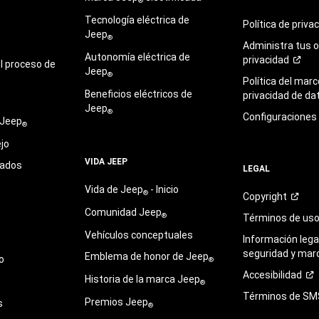
®
Tecnología eléctrica de
Política de
priva
Jeep
®
Administra tus 
Autonomía eléctrica de
privacidad
l proceso de
Jeep
®
Política del marc
Beneficios eléctricos de
privacidad de
da
Jeep
®
Configuraciones
 Jeep
®
jo
VIDA JEEP
sados
LEGAL
Vida de Jeep
- Inicio
®
Copyright
Comunidad Jeep
®
Términos de
us
Vehículos conceptuales
Información legal
seguridad y mar
Emblema de honor de Jeep
o
®
Accesibilidad
Historia de la marca Jeep
®
Términos de
SM
Premios Jeep
s
®