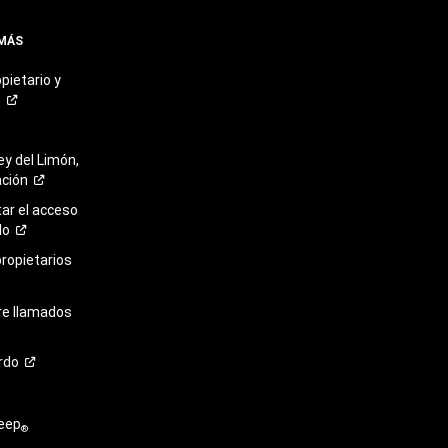
 MÁS
pietario y
o
ey del Limón,
ación
r el acceso
lo
propietarios
re llamados
rdo
eep
®