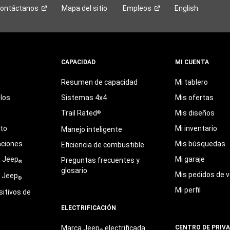
ontáctanos
Mapa del sitio
Empleos
English
CAPACIDAD
MI CUENTA
Resumen de capacidad
Mi tablero
los
Sistemas 4x4
Mis ofertas
Trail Rated
Mis diseños
®
eto
Mi inventario
Manejo inteligente
aciones
Mis búsquedas
Eficiencia de combustible
a Jeep
Mi garaje
Preguntas frecuentes y
®
glosario
Mis pedidos de v
e Jeep
®
Mi perfil
sitivos de
ELECTRIFICACIÓN
Marca Jeep
electrificada
CENTRO DE PRIV