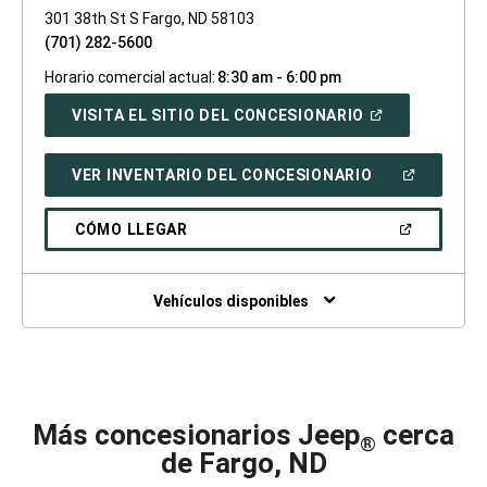
301 38th St S Fargo, ND 58103
(701) 282-5600
Horario comercial actual:
8:30 am - 6:00 pm
(ABRIR
VISITA EL SITIO DEL CONCESIONARIO
EN
UNA
VENTANA
(ABRIR
VER INVENTARIO DEL CONCESIONARIO
NUEVA)
EN
UNA
VENTANA
(ABRIR
CÓMO LLEGAR
NUEVA)
EN
UNA
VENTANA
NUEVA)
Vehículos disponibles
Más concesionarios Jeep
cerca
®
de Fargo, ND