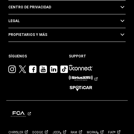
CENTRO DE PRIVACIDAD
LEGAL
PROPIETARIOS Y MÁS
SÍGUENOS
SUPPORT
Visita
Visita
Visita
Visita
Visita
Visita
Jeep
Jeep
Jeep
Jeep
Jeep
Jeep
en
en
en
en
en
en
Instagram
Twitter
Facebook
YouTube
Linkedin
TikTok
CHRYSLER
DODGE
JEEP
RAM
MOPAR
FIAT
®
®
®