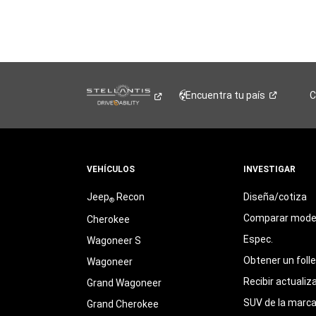
Encuentra tu
país
C
VEHÍCULOS
INVESTIGAR
Jeep
Recon
Diseña/cotiza
®
Comparar mode
Cherokee
Espec.
Wagoneer S
Obtener un foll
Wagoneer
Recibir actualiz
Grand Wagoneer
SUV de la marc
Grand Cherokee