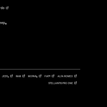
rdo
eep
®
JEEP
RAM
MOPAR
FIAT
ALFA
ROMEO
®
®
®
STELLANTIS PRO
ONE