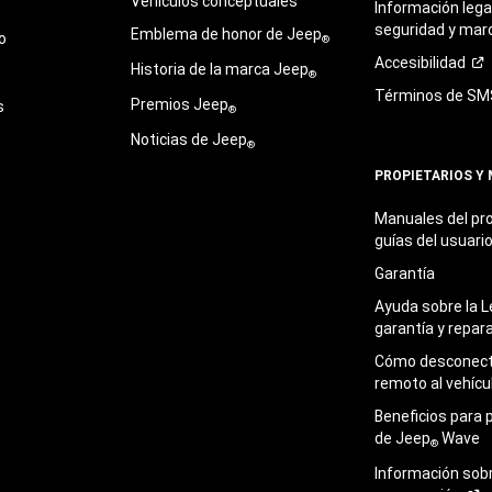
Vehículos conceptuales
Información legal
seguridad y mar
Emblema de honor de Jeep
o
®
Accesibilidad
Historia de la marca Jeep
®
Términos de
SM
Premios Jeep
s
®
Noticias de Jeep
®
PROPIETARIOS Y
Manuales del pro
guías del
usuari
Garantía
Ayuda sobre la L
garantía y
repar
Cómo desconecta
remoto al
vehícu
Beneficios para 
de Jeep
Wave
®
Información sob