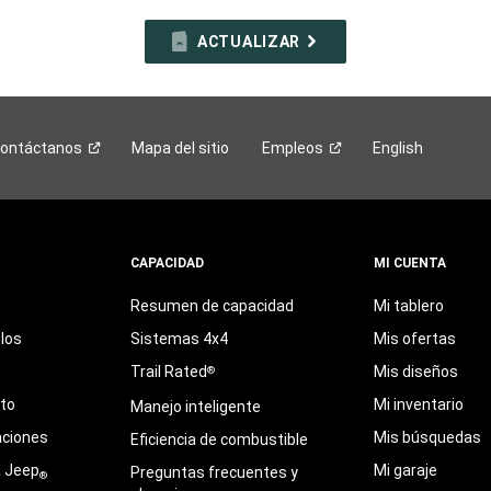
ACTUALIZAR
ontáctanos
Mapa del sitio
Empleos
English
CAPACIDAD
MI CUENTA
Resumen de capacidad
Mi tablero
los
Sistemas 4x4
Mis ofertas
Trail Rated
Mis diseños
®
eto
Mi inventario
Manejo inteligente
aciones
Mis búsquedas
Eficiencia de combustible
a Jeep
Mi garaje
Preguntas frecuentes y
®