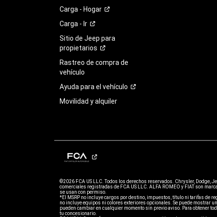
Carga -
Hogar
Carga -
Ir
Sitio de Jeep para
propietarios
Rastreo de compra de
vehículo
Ayuda para el
vehículo
Movilidad y alquiler
©2026 FCA US LLC. Todos los derechos reservados. Chrysler, Dodge, J
comerciales registradas de FCA US LLC. ALFA ROMEO y FIAT son marcas
se usan con permiso.
*El MSRP no incluye cargos por destino, impuestos, título ni tarifas de regi
no incluye equipos ni colores exteriores opcionales. Se puede mostrar un
pueden cambiar en cualquier momento sin previo aviso. Para obtener todo
tu concesionario.