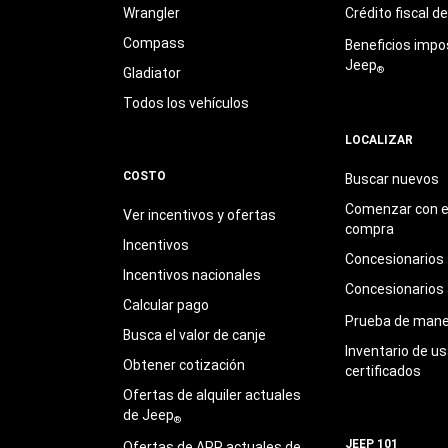
Wrangler
Crédito fiscal d
Compass
Beneficios impo
Jeep
®
Gladiator
Todos los vehículos
LOCALIZAR
COSTO
Buscar nuevos
Comenzar con e
Ver incentivos y ofertas
compra
Incentivos
Concesionarios
Incentivos nacionales
Concesionarios
Calcular pago
Prueba de mane
Busca el valor de canje
Inventario de u
Obtener cotización
certificados
Ofertas de alquiler actuales
de Jeep
®
JEEP 101
Ofertas de APR actuales de