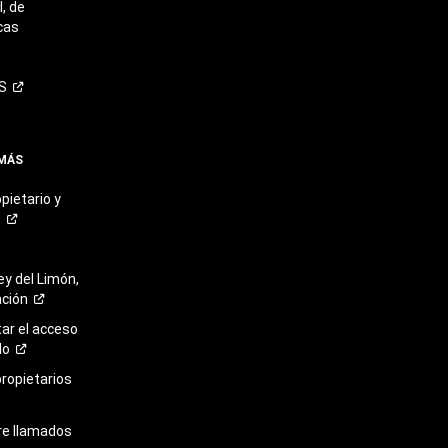
, de
cas
S
 MÁS
pietario y
o
ey del Limón,
ación
r el acceso
lo
propietarios
re llamados