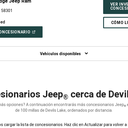
odge Jeep Ram
VER INV
CONCES
D 58301
sed
CÓMO L
(ABRIR
 CONCESIONARIO
EN
UNA
VENTANA
NUEVA)
Vehículos disponibles
sionarios Jeep
cerca de Devi
®
ás opciones? A continuación encontrarás más concesionarios Jeep
e
®
de 100 millas de Devils Lake, ordenados por distancia.
 cargar la lista de concesionarios. Haz clic en Actualizar para volver a 