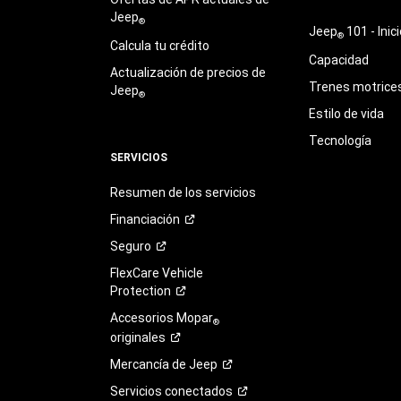
Jeep
®
Jeep
101 - Inici
®
Calcula tu crédito
Capacidad
Actualización de precios de
Trenes motrice
Jeep
®
Estilo de vida
Tecnología
SERVICIOS
Resumen de los servicios
Financiación
Seguro
FlexCare Vehicle
Protection
Accesorios Mopar
®
originales
Mercancía de
Jeep
Servicios
conectados