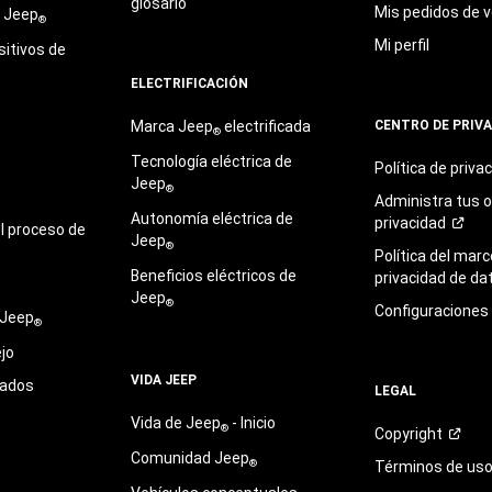
glosario
Mis pedidos de v
e Jeep
®
Mi perfil
sitivos de
ELECTRIFICACIÓN
Marca Jeep
electrificada
CENTRO DE PRIV
®
Tecnología eléctrica de
Política de
priva
Jeep
®
Administra tus 
Autonomía eléctrica de
privacidad
l proceso de
Jeep
®
Política del marc
Beneficios eléctricos de
privacidad de
da
Jeep
®
Configuraciones
 Jeep
®
jo
VIDA JEEP
sados
LEGAL
Vida de Jeep
- Inicio
®
Copyright
Comunidad Jeep
®
Términos de
us