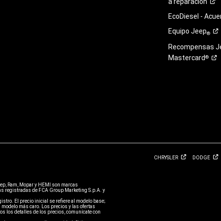
a
reparación
EcoDiesel -
Acue
Equipo
Jeep
®
Recompensas J
Mastercard
®
CHRYSLER
DODGE
eep, Ram, Mopar y HEMI son marcas
 registradas de FCA Group Marketing S.p.A. y
stro. El precio inicial se refiere al modelo base;
 modelo más caro. Los precios y las ofertas
s los detalles de los precios, comunícate con