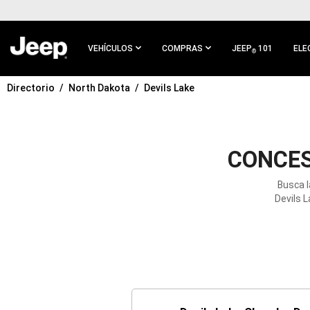
IR AL
CONTENIDO
PRINCIPAL
VEHÍCULOS
COMPRAS
JEEP
101
ELE
®
Directorio
North Dakota
Devils Lake
IR A
NAVEGACIÓN
PRINCIPAL
CONCES
Busca l
Devils 