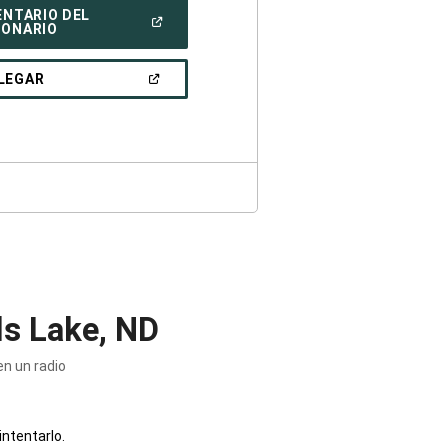
ENTARIO DEL
(ABRIR
IONARIO
EN
UNA
VENTANA
(ABRIR
LEGAR
NUEVA)
EN
UNA
VENTANA
NUEVA)
ls Lake, ND
n un radio
intentarlo.