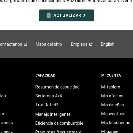
 cargar la lista de concesionarios. Haz clic en Actualizar para volver a 
ACTUALIZAR
ontáctanos
Mapa del sitio
Empleos
English
CAPACIDAD
MI CUENTA
Resumen de capacidad
Mi tablero
los
Sistemas 4x4
Mis ofertas
Trail Rated
Mis diseños
®
eto
Mi inventario
Manejo inteligente
aciones
Mis búsquedas
Eficiencia de combustible
a Jeep
Mi garaje
Preguntas frecuentes y
®