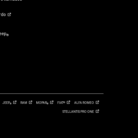
rdo
eep
®
JEEP
RAM
MOPAR
FIAT
ALFA
ROMEO
®
®
®
STELLANTIS PRO
ONE