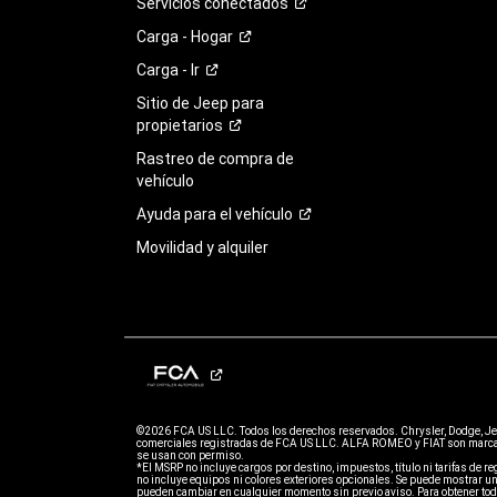
Servicios
conectados
Carga -
Hogar
Carga -
Ir
Sitio de Jeep para
propietarios
Rastreo de compra de
vehículo
Ayuda para el
vehículo
Movilidad y alquiler
©2026 FCA US LLC. Todos los derechos reservados. Chrysler, Dodge, J
comerciales registradas de FCA US LLC. ALFA ROMEO y FIAT son marcas
se usan con permiso.
*El MSRP no incluye cargos por destino, impuestos, título ni tarifas de regi
no incluye equipos ni colores exteriores opcionales. Se puede mostrar un
pueden cambiar en cualquier momento sin previo aviso. Para obtener todo