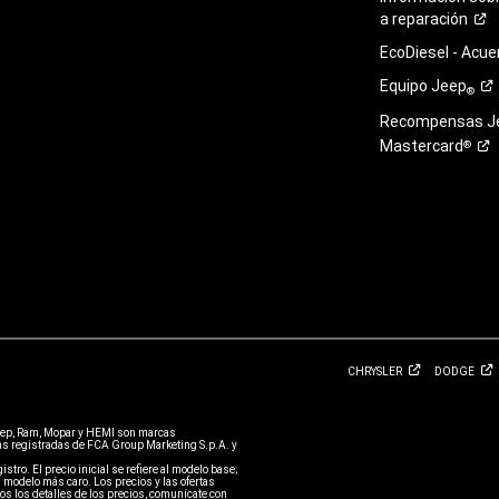
a
reparación
EcoDiesel -
Acue
Equipo
Jeep
®
Recompensas J
Mastercard
®
CHRYSLER
DODGE
eep, Ram, Mopar y HEMI son marcas
 registradas de FCA Group Marketing S.p.A. y
stro. El precio inicial se refiere al modelo base;
 modelo más caro. Los precios y las ofertas
s los detalles de los precios, comunícate con