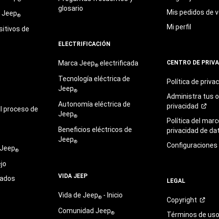
glosario
Mis pedidos de v
e Jeep
®
Mi perfil
sitivos de
ELECTRIFICACIÓN
Marca Jeep
electrificada
CENTRO DE PRIV
®
Tecnología eléctrica de
Política de
priva
Jeep
®
Administra tus 
Autonomía eléctrica de
privacidad
l proceso de
Jeep
®
Política del marc
Beneficios eléctricos de
privacidad de
da
Jeep
®
Configuraciones
 Jeep
®
jo
VIDA JEEP
sados
LEGAL
Vida de Jeep
- Inicio
®
Copyright
Comunidad Jeep
®
Términos de
us