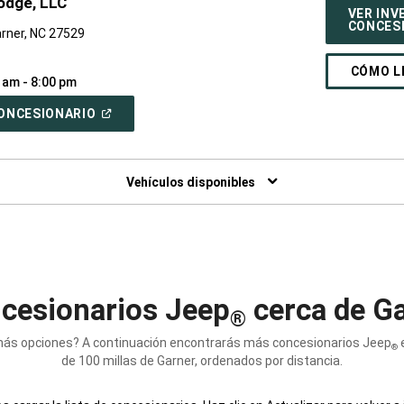
Dodge, LLC
VER INV
CONCES
arner, NC 27529
CÓMO L
 am - 8:00 pm
(ABRIR
 CONCESIONARIO
EN
UNA
VENTANA
NUEVA)
Vehículos disponibles
cesionarios Jeep
cerca de Ga
®
ás opciones? A continuación encontrarás más concesionarios Jeep
e
®
de 100 millas de Garner, ordenados por distancia.