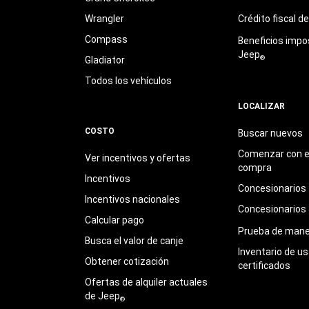
Wrangler
Crédito fiscal d
Compass
Beneficios impo
Jeep
®
Gladiator
Todos los vehículos
LOCALIZAR
COSTO
Buscar nuevos
Comenzar con e
Ver incentivos y ofertas
compra
Incentivos
Concesionarios
Incentivos nacionales
Concesionarios
Calcular pago
Prueba de mane
Busca el valor de canje
Inventario de u
Obtener cotización
certificados
Ofertas de alquiler actuales
de Jeep
®