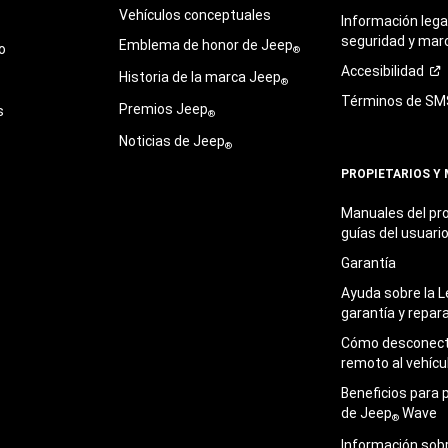
Vehículos conceptuales
Información legal
seguridad y mar
Emblema de honor de Jeep
o
®
Accesibilidad
Historia de la marca Jeep
®
Términos de
SM
Premios Jeep
s
®
Noticias de Jeep
®
PROPIETARIOS Y
Manuales del pro
guías del
usuari
Garantía
Ayuda sobre la L
garantía y
repar
Cómo desconecta
remoto al
vehícu
Beneficios para 
de Jeep
Wave
®
Información sob