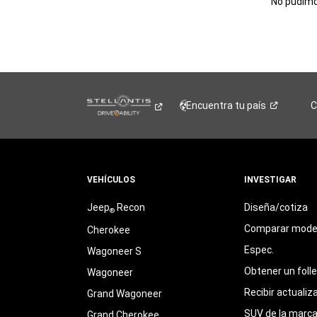
No pudimos
Encuentra tu
país
C
VEHÍCULOS
INVESTIGAR
Jeep
Recon
Diseña/cotiza
®
Comparar mode
Cherokee
Espec.
Wagoneer S
Obtener un foll
Wagoneer
Recibir actualiz
Grand Wagoneer
SUV de la marc
Grand Cherokee