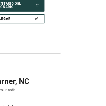
ENTARIO DEL
(ABRIR
IONARIO
EN
UNA
VENTANA
(ABRIR
LEGAR
NUEVA)
EN
UNA
VENTANA
NUEVA)
rner, NC
n un radio