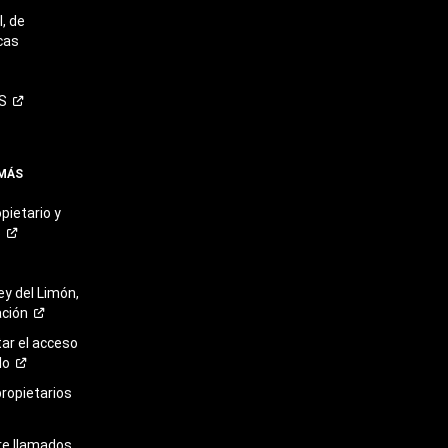
, de
cas
S
 MÁS
pietario y
o
ey del Limón,
ación
r el acceso
lo
propietarios
re llamados