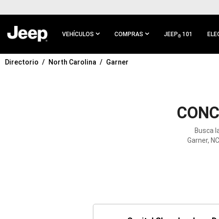
IR AL
CONTENIDO
PRINCIPAL
VEHÍCULOS
COMPRAS
JEEP
101
ELE
®
Directorio
North Carolina
Garner
IR A
NAVEGACIÓN
PRINCIPAL
CONC
Busca l
Garner, NC