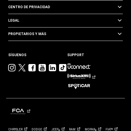
CENTRO DE PRIVACIDAD
LEGAL
PROPIETARIOS Y MÁS
SÍGUENOS
SUPPORT
Visita
Visita
Visita
Visita
Visita
Visita
Jeep
Jeep
Jeep
Jeep
Jeep
Jeep
en
en
en
en
en
en
Instagram
Twitter
Facebook
YouTube
Linkedin
TikTok
CHRYSLER
DODGE
JEEP
RAM
MOPAR
FIAT
®
®
®