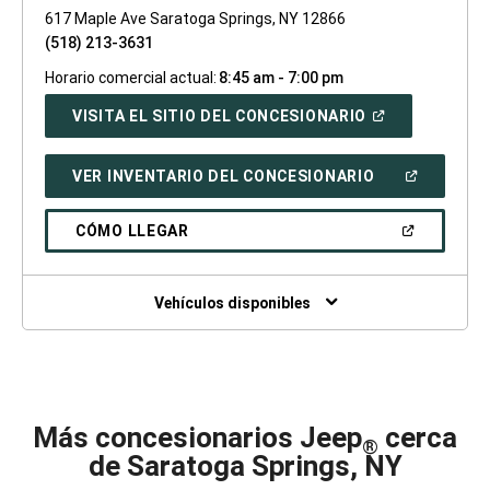
617 Maple Ave Saratoga Springs, NY 12866
(518) 213-3631
Horario comercial actual:
8:45 am - 7:00 pm
(ABRIR
VISITA EL SITIO DEL CONCESIONARIO
EN
UNA
VENTANA
(ABRIR
VER INVENTARIO DEL CONCESIONARIO
NUEVA)
EN
UNA
VENTANA
(ABRIR
CÓMO LLEGAR
NUEVA)
EN
UNA
VENTANA
NUEVA)
Vehículos disponibles
Más concesionarios Jeep
cerca
®
de Saratoga Springs, NY