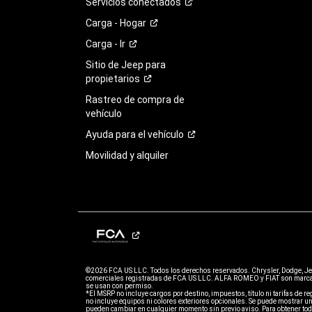
Servicios
conectados
Carga -
Hogar
Carga -
Ir
Sitio de Jeep para
propietarios
Rastreo de compra de
vehículo
Ayuda para el
vehículo
Movilidad y alquiler
©2026 FCA US LLC. Todos los derechos reservados. Chrysler, Dodge, J
comerciales registradas de FCA US LLC. ALFA ROMEO y FIAT son marcas
se usan con permiso.
*El MSRP no incluye cargos por destino, impuestos, título ni tarifas de regi
no incluye equipos ni colores exteriores opcionales. Se puede mostrar un
pueden cambiar en cualquier momento sin previo aviso. Para obtener todo