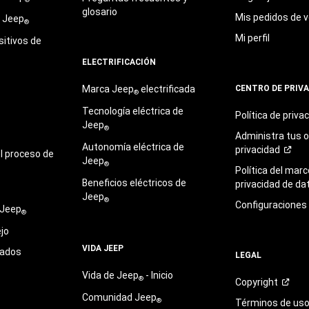
glosario
Mis pedidos de v
e Jeep
®
Mi perfil
sitivos de
ELECTRIFICACIÓN
Marca Jeep
electrificada
CENTRO DE PRIV
®
Tecnología eléctrica de
Política de
priva
Jeep
®
Administra tus 
Autonomía eléctrica de
privacidad
l proceso de
Jeep
®
Política del marc
Beneficios eléctricos de
privacidad de
da
Jeep
®
Configuraciones
 Jeep
®
jo
VIDA JEEP
sados
LEGAL
Vida de Jeep
- Inicio
®
Copyright
Comunidad Jeep
®
Términos de
us