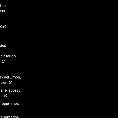
, de
cas
S
 MÁS
pietario y
o
ey del Limón,
ación
r el acceso
lo
propietarios
re llamados