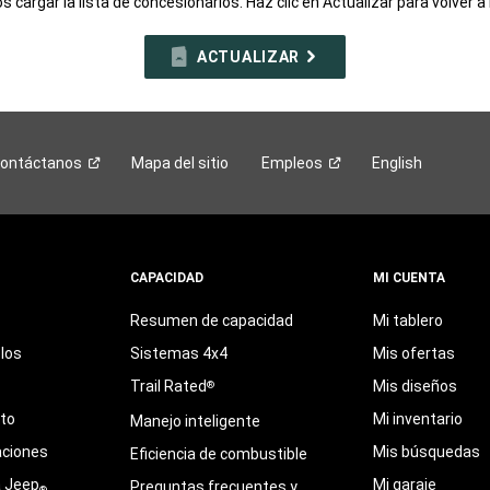
 cargar la lista de concesionarios. Haz clic en Actualizar para volver a 
ACTUALIZAR
ontáctanos
Mapa del sitio
Empleos
English
CAPACIDAD
MI CUENTA
Resumen de capacidad
Mi tablero
los
Sistemas 4x4
Mis ofertas
Trail Rated
Mis diseños
®
eto
Mi inventario
Manejo inteligente
aciones
Mis búsquedas
Eficiencia de combustible
a Jeep
Mi garaje
Preguntas frecuentes y
®