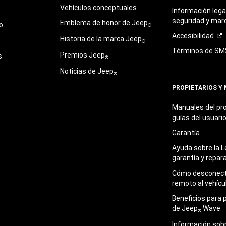
Vehículos conceptuales
Información legal
seguridad y mar
Emblema de honor de Jeep
o
®
Accesibilidad
Historia de la marca Jeep
®
Términos de
SM
Premios Jeep
s
®
Noticias de Jeep
®
PROPIETARIOS Y
Manuales del pro
guías del
usuari
Garantía
Ayuda sobre la L
garantía y
repar
Cómo desconecta
remoto al
vehícu
Beneficios para 
de Jeep
Wave
®
Información sob