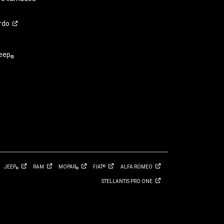
rdo
eep
®
JEEP
RAM
MOPAR
FIAT
ALFA
ROMEO
®
®
®
STELLANTIS PRO
ONE