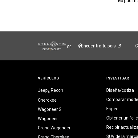
No pudimos
Encuentra tu
país
C
VEHÍCULOS
INVESTIGAR
Jeep
Recon
Diseña/cotiza
®
Comparar mode
Cherokee
Espec.
Wagoneer S
Obtener un foll
Wagoneer
Recibir actualiz
Grand Wagoneer
SUV de la marc
Grand Cherokee