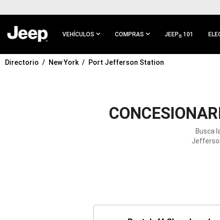
IR AL
CONTENIDO
PRINCIPAL
VEHÍCULOS
COMPRAS
JEEP
101
ELE
®
Directorio
New York
Port Jefferson Station
IR A
NAVEGACIÓN
PRINCIPAL
CONCESIONARI
Busca l
Jefferso