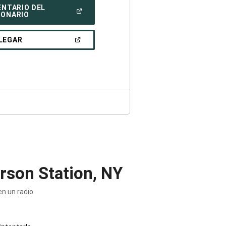
ENTARIO DEL
(ABRIR
IONARIO
EN
UNA
VENTANA
(ABRIR
LEGAR
NUEVA)
EN
UNA
VENTANA
NUEVA)
rson Station, NY
n un radio