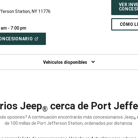
c
VER INV
CONCES
ferson Station, NY 11776
CÓMO L
 am - 7:00 pm
(ABRIR
 CONCESIONARIO
EN
UNA
VENTANA
NUEVA)
Vehículos disponibles
rios Jeep
cerca de Port Jeffe
®
ás opciones? A continuación encontrarás más concesionarios Jeep
e
®
de 100 millas de Port Jefferson Station, ordenados por distancia.