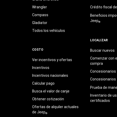
Wrangler
Crédito fiscal d
Compass
Beneficios impo
Jeep
®
Gladiator
Todos los vehículos
LOCALIZAR
COSTO
Buscar nuevos
Comenzar con e
Ver incentivos y ofertas
compra
Incentivos
Concesionarios
Incentivos nacionales
Concesionarios
Calcular pago
Prueba de mane
Busca el valor de canje
Inventario de u
Obtener cotización
certificados
Ofertas de alquiler actuales
de Jeep
®