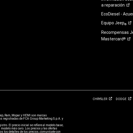
a
reparación
EcoDiesel -
Acue
Equipo
Jeep
®
Recompensas J
Mastercard
®
CHRYSLER
DODGE
eep, Ram, Mopar y HEMI son marcas
 registradas de FCA Group Marketing S.p.A. y
stro. El precio inicial se refiere al modelo base;
 modelo más caro. Los precios y las ofertas
s los detalles de los precios, comunícate con