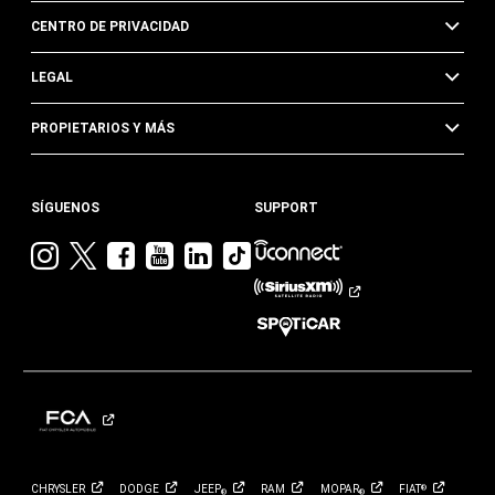
CENTRO DE PRIVACIDAD
LEGAL
PROPIETARIOS Y MÁS
SÍGUENOS
SUPPORT
Visita
Visita
Visita
Visita
Visita
Visita
Jeep
Jeep
Jeep
Jeep
Jeep
Jeep
en
en
en
en
en
en
Instagram
Twitter
Facebook
YouTube
Linkedin
TikTok
CHRYSLER
DODGE
JEEP
RAM
MOPAR
FIAT
®
®
®