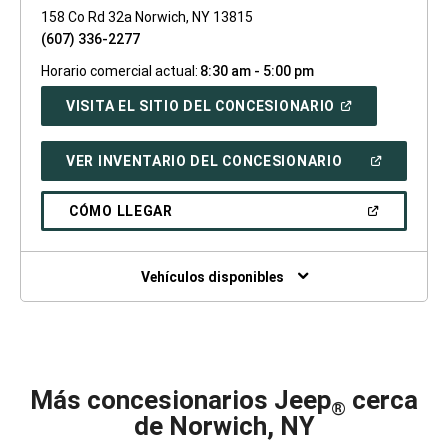
158 Co Rd 32a Norwich, NY 13815
(607) 336-2277
Horario comercial actual:
8:30 am - 5:00 pm
(ABRIR
VISITA EL SITIO DEL CONCESIONARIO
EN
UNA
VENTANA
(ABRIR
VER INVENTARIO DEL CONCESIONARIO
NUEVA)
EN
UNA
VENTANA
(ABRIR
CÓMO LLEGAR
NUEVA)
EN
UNA
VENTANA
NUEVA)
Vehículos disponibles
Más concesionarios Jeep
cerca
®
de Norwich, NY