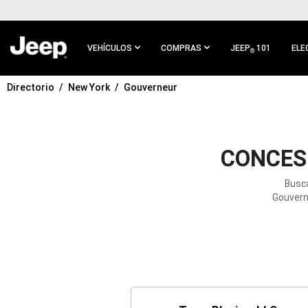
IR AL
CONTENIDO
PRINCIPAL
VEHÍCULOS
COMPRAS
JEEP
101
ELE
®
Directorio
New York
Gouverneur
IR A
NAVEGACIÓN
PRINCIPAL
CONCES
Busca
Gouverne