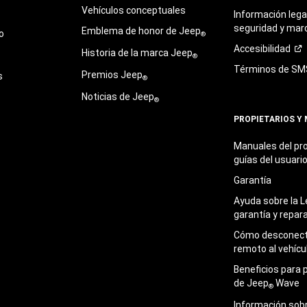
Vehículos conceptuales
Información legal
seguridad y mar
Emblema de honor de Jeep
o
®
Accesibilidad
Historia de la marca Jeep
®
Términos de
SM
Premios Jeep
s
®
Noticias de Jeep
®
PROPIETARIOS Y
Manuales del pro
guías del
usuari
Garantía
Ayuda sobre la L
garantía y
repar
Cómo desconecta
remoto al
vehícu
Beneficios para 
de Jeep
Wave
®
Información sob