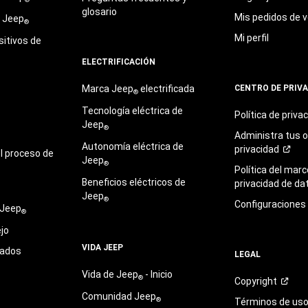
glosario
Mis pedidos de v
e Jeep
®
Mi perfil
sitivos de
ELECTRIFICACIÓN
Marca Jeep
electrificada
CENTRO DE PRIV
®
Tecnología eléctrica de
Política de
priva
Jeep
®
Administra tus 
Autonomía eléctrica de
privacidad
l proceso de
Jeep
®
Política del marc
Beneficios eléctricos de
privacidad de
da
Jeep
®
Configuraciones
 Jeep
®
jo
VIDA JEEP
sados
LEGAL
Vida de Jeep
- Inicio
®
Copyright
Comunidad Jeep
®
Términos de
us