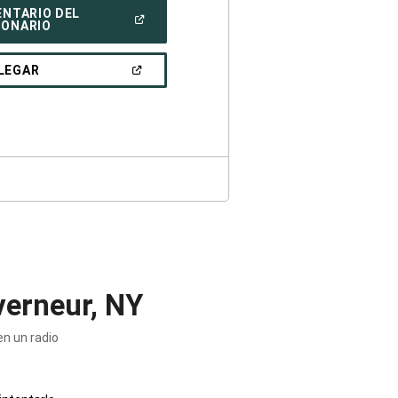
ENTARIO DEL
(ABRIR
IONARIO
EN
UNA
VENTANA
(ABRIR
LEGAR
NUEVA)
EN
UNA
VENTANA
NUEVA)
erneur, NY
n un radio