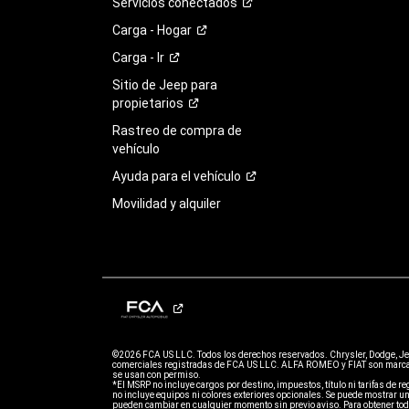
Servicios
conectados
Carga -
Hogar
Carga -
Ir
Sitio de Jeep para
propietarios
Rastreo de compra de
vehículo
Ayuda para el
vehículo
Movilidad y alquiler
©2026 FCA US LLC. Todos los derechos reservados. Chrysler, Dodge, J
comerciales registradas de FCA US LLC. ALFA ROMEO y FIAT son marcas
se usan con permiso.
*El MSRP no incluye cargos por destino, impuestos, título ni tarifas de regi
no incluye equipos ni colores exteriores opcionales. Se puede mostrar un
pueden cambiar en cualquier momento sin previo aviso. Para obtener todo