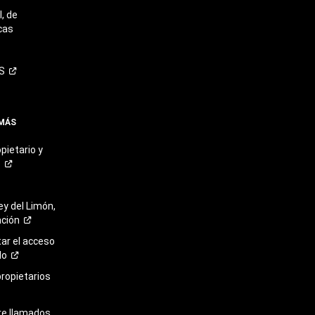
, de
cas
S
 MÁS
pietario y
o
ey del Limón,
ación
r el acceso
lo
propietarios
re llamados