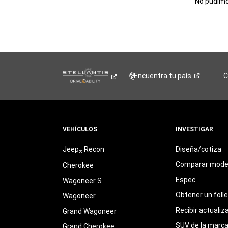
No pudimos
Encuentra tu
país
C
VEHÍCULOS
INVESTIGAR
Jeep
Recon
Diseña/cotiza
®
Comparar mode
Cherokee
Espec.
Wagoneer S
Obtener un foll
Wagoneer
Recibir actualiz
Grand Wagoneer
SUV de la marc
Grand Cherokee