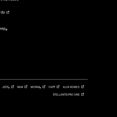
rdo
eep
®
JEEP
RAM
MOPAR
FIAT
ALFA
ROMEO
®
®
®
STELLANTIS PRO
ONE