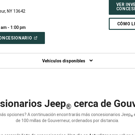
VER INV
CONCES
eur, NY 13642
CÓMO L
 am - 1:00 pm
(ABRIR
 CONCESIONARIO
EN
UNA
VENTANA
NUEVA)
Vehículos disponibles
sionarios Jeep
cerca de Gouv
®
ás opciones? A continuación encontrarás más concesionarios Jeep
e
®
de 100 millas de Gouverneur, ordenados por distancia.