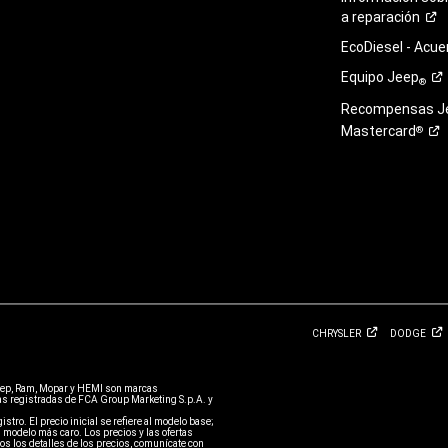
a
reparación
EcoDiesel -
Acue
Equipo
Jeep
®
Recompensas J
Mastercard
®
CHRYSLER
DODGE
eep, Ram, Mopar y HEMI son marcas
 registradas de FCA Group Marketing S.p.A. y
stro. El precio inicial se refiere al modelo base;
 modelo más caro. Los precios y las ofertas
s los detalles de los precios, comunícate con