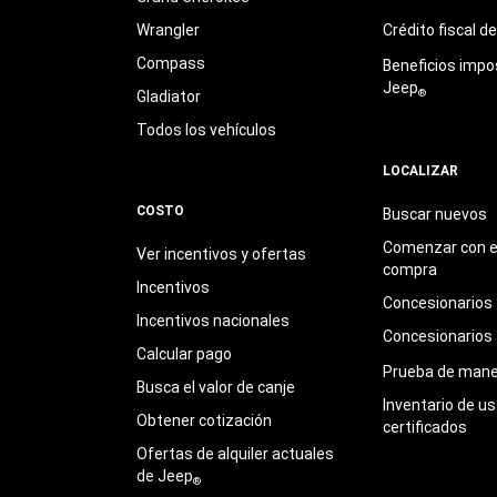
Wrangler
Crédito fiscal d
Compass
Beneficios impo
Jeep
®
Gladiator
Todos los vehículos
LOCALIZAR
COSTO
Buscar nuevos
Comenzar con e
Ver incentivos y ofertas
compra
Incentivos
Concesionarios
Incentivos nacionales
Concesionarios
Calcular pago
Prueba de mane
Busca el valor de canje
Inventario de u
Obtener cotización
certificados
Ofertas de alquiler actuales
de Jeep
®