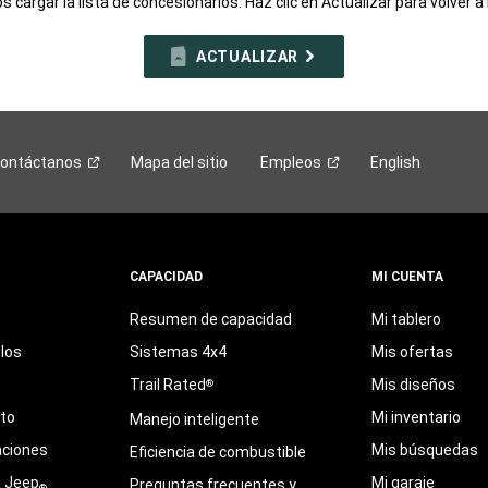
 cargar la lista de concesionarios. Haz clic en Actualizar para volver a 
ACTUALIZAR
ontáctanos
Mapa del sitio
Empleos
English
CAPACIDAD
MI CUENTA
Resumen de capacidad
Mi tablero
los
Sistemas 4x4
Mis ofertas
Trail Rated
Mis diseños
®
eto
Mi inventario
Manejo inteligente
aciones
Mis búsquedas
Eficiencia de combustible
a Jeep
Mi garaje
Preguntas frecuentes y
®