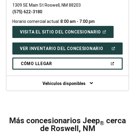
1309 SE Main St Roswell, NM 88203
(575) 622-3180
Horario comercial actual:
8:00 am - 7:00 pm
(ABRIR
VISITA EL SITIO DEL CONCESIONARIO
EN
UNA
VENTANA
(ABRIR
VER INVENTARIO DEL CONCESIONARIO
NUEVA)
EN
UNA
VENTANA
(ABRIR
CÓMO LLEGAR
NUEVA)
EN
UNA
VENTANA
NUEVA)
Vehículos disponibles
Más concesionarios Jeep
cerca
®
de Roswell, NM