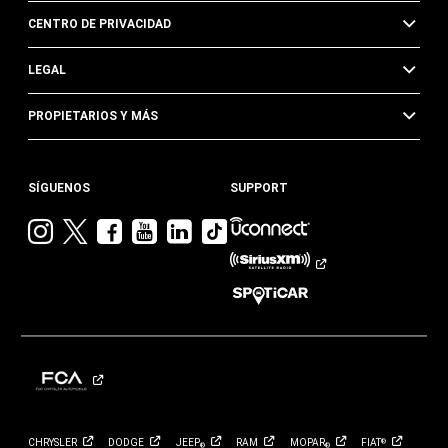
CENTRO DE PRIVACIDAD
LEGAL
PROPIETARIOS Y MÁS
SÍGUENOS
SUPPORT
Visita
Visita
Visita
Visita
Visita
Visita
Jeep
Jeep
Jeep
Jeep
Jeep
Jeep
en
en
en
en
en
en
Instagram
Twitter
Facebook
YouTube
Linkedin
TikTok
CHRYSLER
DODGE
JEEP
RAM
MOPAR
FIAT
®
®
®