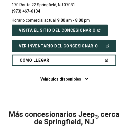
170 Route 22 Springfield, NJ 07081
(973) 467-6104
Horario comercial actual:
9:00 am - 8:00 pm
(ABRIR
VISITA EL SITIO DEL CONCESIONARIO
EN
UNA
VENTANA
(ABRIR
VER INVENTARIO DEL CONCESIONARIO
NUEVA)
EN
UNA
VENTANA
(ABRIR
CÓMO LLEGAR
NUEVA)
EN
UNA
VENTANA
NUEVA)
Vehículos disponibles
Más concesionarios Jeep
cerca
®
de Springfield, NJ