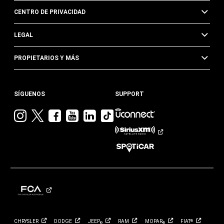
CENTRO DE PRIVACIDAD
LEGAL
PROPIETARIOS Y MÁS
SÍGUENOS
SUPPORT
Visita
Visita
Visita
Visita
Visita
Visita
Jeep
Jeep
Jeep
Jeep
Jeep
Jeep
en
en
en
en
en
en
Instagram
Twitter
Facebook
YouTube
Linkedin
TikTok
CHRYSLER
DODGE
JEEP
RAM
MOPAR
FIAT
®
®
®