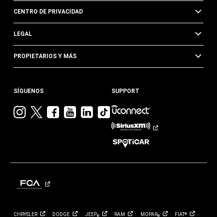
CENTRO DE PRIVACIDAD
LEGAL
PROPIETARIOS Y MÁS
SÍGUENOS
SUPPORT
Visita
Visita
Visita
Visita
Visita
Visita
Jeep
Jeep
Jeep
Jeep
Jeep
Jeep
en
en
en
en
en
en
Instagram
Twitter
Facebook
YouTube
Linkedin
TikTok
CHRYSLER
DODGE
JEEP
RAM
MOPAR
FIAT
®
®
®