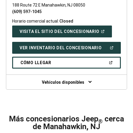
188 Route 72 E Manahawkin, NJ 08050
(609) 597-1045
Horario comercial actual:
Closed
(ABRIR
VISITA EL SITIO DEL CONCESIONARIO
EN
UNA
VENTANA
(ABRIR
VER INVENTARIO DEL CONCESIONARIO
NUEVA)
EN
UNA
VENTANA
(ABRIR
CÓMO LLEGAR
NUEVA)
EN
UNA
VENTANA
NUEVA)
Vehículos disponibles
Más concesionarios Jeep
cerca
®
de Manahawkin, NJ