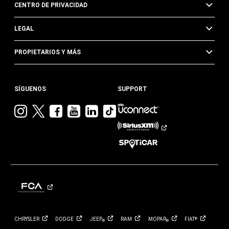
CENTRO DE PRIVACIDAD
LEGAL
PROPIETARIOS Y MÁS
SÍGUENOS
SUPPORT
Visita
Visita
Visita
Visita
Visita
Visita
Jeep
Jeep
Jeep
Jeep
Jeep
Jeep
en
en
en
en
en
en
Instagram
Twitter
Facebook
YouTube
Linkedin
TikTok
CHRYSLER
DODGE
JEEP
RAM
MOPAR
FIAT
®
®
®