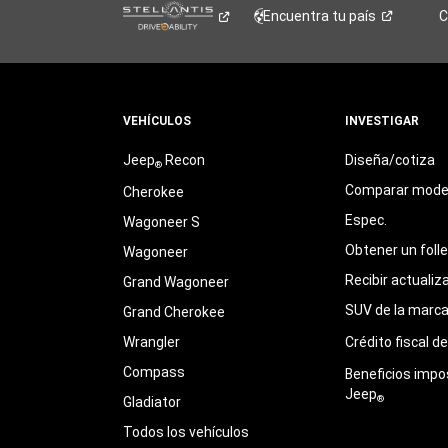
Encuentra tu
país
C
VEHÍCULOS
INVESTIGAR
Jeep
Recon
Diseña/cotiza
®
Comparar mode
Cherokee
Espec.
Wagoneer S
Obtener un foll
Wagoneer
Recibir actualiz
Grand Wagoneer
SUV de la marc
Grand Cherokee
Wrangler
Crédito fiscal d
Compass
Beneficios impo
Jeep
®
Gladiator
Todos los vehículos