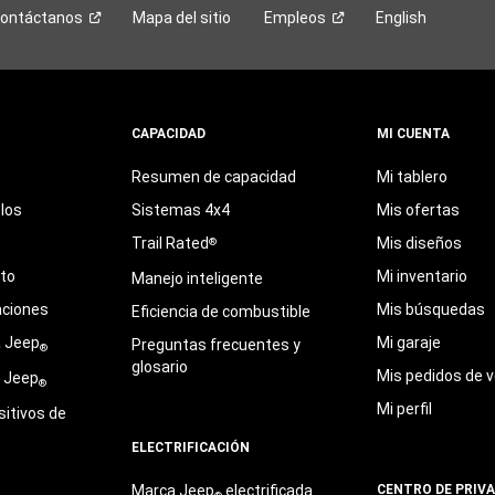
ontáctanos
Mapa del sitio
Empleos
English
CAPACIDAD
MI CUENTA
Resumen de capacidad
Mi tablero
los
Sistemas 4x4
Mis ofertas
Trail Rated
Mis diseños
®
eto
Mi inventario
Manejo inteligente
aciones
Mis búsquedas
Eficiencia de combustible
a Jeep
Mi garaje
Preguntas frecuentes y
®
glosario
Mis pedidos de v
e Jeep
®
Mi perfil
sitivos de
ELECTRIFICACIÓN
Marca Jeep
electrificada
CENTRO DE PRIV