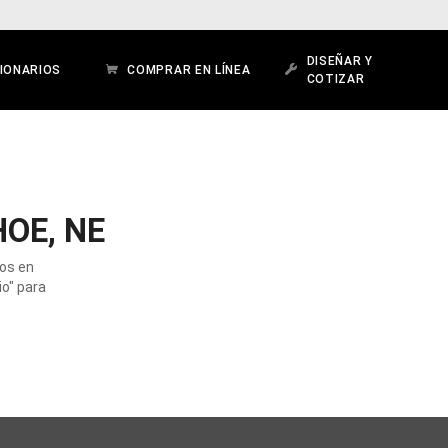
DISEÑAR Y
IONARIOS
COMPRAR EN LÍNEA
COTIZAR
OE, NE
dos en
io" para