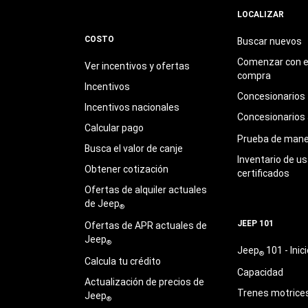
LOCALIZAR
COSTO
Buscar nuevos
Comenzar con e
Ver incentivos y ofertas
compra
Incentivos
Concesionarios
Incentivos nacionales
Concesionarios
Calcular pago
Prueba de mane
Busca el valor de canje
Inventario de u
Obtener cotización
certificados
Ofertas de alquiler actuales
de Jeep
®
JEEP 101
Ofertas de APR actuales de
Jeep
®
Jeep
101 - Inici
®
Calcula tu crédito
Capacidad
Actualización de precios de
Trenes motrice
Jeep
®