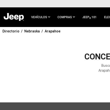
IR AL
CONTENIDO
PRINCIPAL
VEHÍCULOS
COMPRAS
JEEP
101
ELE
®
Directorio
Nebraska
Arapahoe
IR A
NAVEGACIÓN
PRINCIPAL
CONCE
Busca
Arapaho