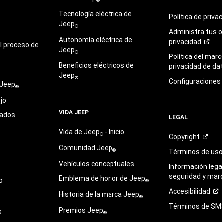
®
Tecnología eléctrica de
Política de
priva
Jeep
®
Administra tus 
Autonomía eléctrica de
privacidad
l proceso de
Jeep
®
Política del marc
Beneficios eléctricos de
privacidad de
da
Jeep
®
Configuraciones
 Jeep
®
jo
VIDA JEEP
sados
LEGAL
Vida de Jeep
- Inicio
®
Copyright
Comunidad Jeep
®
Términos de
us
Vehículos conceptuales
Información legal
seguridad y mar
Emblema de honor de Jeep
o
®
Accesibilidad
Historia de la marca Jeep
®
Términos de
SM
Premios Jeep
s
®