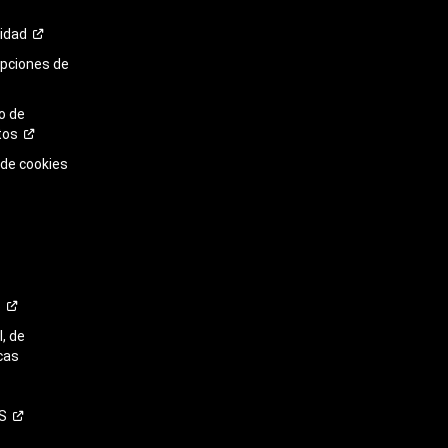
cidad
opciones de
o de
tos
 de cookies
o
, de
cas
S