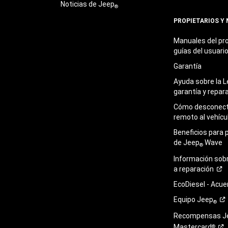
Noticias de Jeep
®
PROPIETARIOS Y
Manuales del pro
guías del
usuari
Garantía
Ayuda sobre la L
garantía y
repar
Cómo desconecta
remoto al
vehícu
Beneficios para 
de Jeep
Wave
®
Información sob
a
reparación
EcoDiesel -
Acue
Equipo
Jeep
®
Recompensas J
Mastercard
®