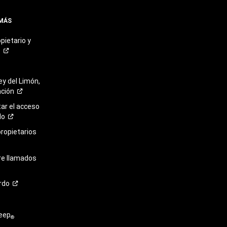
 MÁS
pietario y
o
ey del Limón,
ación
r el acceso
lo
propietarios
re llamados
rdo
eep
®