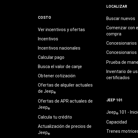
LOCALIZAR
COSTO
Buscar nuevos
Comenzar con e
Ver incentivos y ofertas
compra
Incentivos
Concesionarios
Incentivos nacionales
Concesionarios
Calcular pago
Prueba de mane
Busca el valor de canje
Inventario de u
Obtener cotización
certificados
Ofertas de alquiler actuales
de Jeep
®
JEEP 101
Ofertas de APR actuales de
Jeep
®
Jeep
101 - Inici
®
Calcula tu crédito
Capacidad
Actualización de precios de
Trenes motrice
Jeep
®