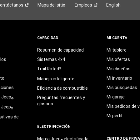
ontáctanos
Mapa del sitio
Empleos
English
CAPACIDAD
MI CUENTA
Resumen de capacidad
Mi tablero
los
Sistemas 4x4
Mis ofertas
Trail Rated
Mis diseños
®
eto
Mi inventario
Manejo inteligente
aciones
Mis búsquedas
Eficiencia de combustible
a Jeep
Mi garaje
Preguntas frecuentes y
®
glosario
Mis pedidos de v
e Jeep
®
Mi perfil
sitivos de
ELECTRIFICACIÓN
Marca Jeep
electrificada
CENTRO DE PRIV