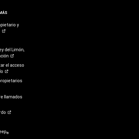
 MÁS
pietario y
o
ey del Limón,
ación
r el acceso
lo
propietarios
re llamados
rdo
eep
®