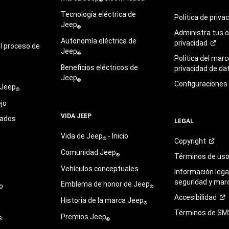
®
Tecnología eléctrica de
Política de
priva
Jeep
®
Administra tus 
Autonomía eléctrica de
privacidad
l proceso de
Jeep
®
Política del marc
Beneficios eléctricos de
privacidad de
da
Jeep
®
Configuraciones
 Jeep
®
jo
VIDA JEEP
sados
LEGAL
Vida de Jeep
- Inicio
®
Copyright
Comunidad Jeep
®
Términos de
us
Vehículos conceptuales
Información legal
seguridad y mar
Emblema de honor de Jeep
o
®
Accesibilidad
Historia de la marca Jeep
®
Términos de
SM
Premios Jeep
s
®