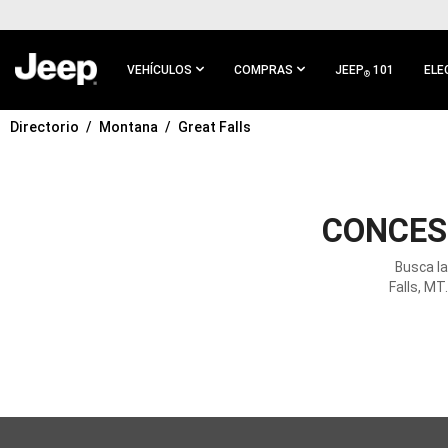
IR AL
CONTENIDO
PRINCIPAL
VEHÍCULOS
COMPRAS
JEEP
101
ELE
®
Directorio
Montana
Great Falls
IR A
NAVEGACIÓN
PRINCIPAL
CONCES
Busca l
Falls, MT