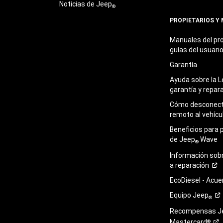
Noticias de Jeep
®
PROPIETARIOS Y
Manuales del pro
guías del
usuari
Garantía
Ayuda sobre la L
garantía y
repar
Cómo desconecta
remoto al
vehícu
Beneficios para 
de Jeep
Wave
®
Información sob
a
reparación
EcoDiesel -
Acue
Equipo
Jeep
®
Recompensas J
Mastercard
®