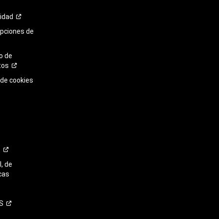
cidad
opciones de
o de
tos
 de cookies
o
, de
cas
S