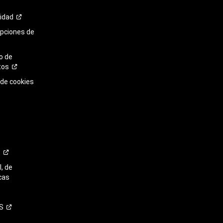
cidad
opciones de
o de
tos
 de cookies
o
, de
cas
S