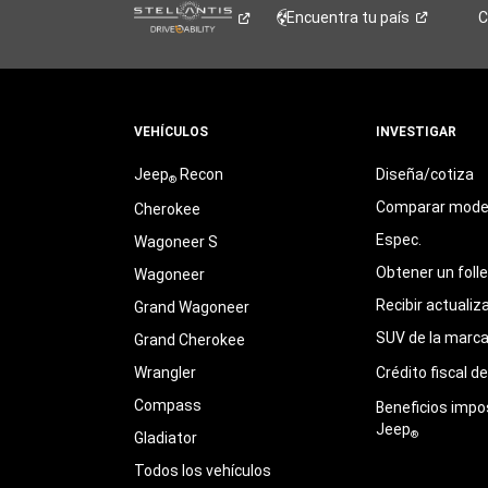
Encuentra tu
país
C
VEHÍCULOS
INVESTIGAR
Jeep
Recon
Diseña/cotiza
®
Comparar mode
Cherokee
Espec.
Wagoneer S
Obtener un foll
Wagoneer
Recibir actualiz
Grand Wagoneer
SUV de la marc
Grand Cherokee
Wrangler
Crédito fiscal d
Compass
Beneficios impo
Jeep
®
Gladiator
Todos los vehículos