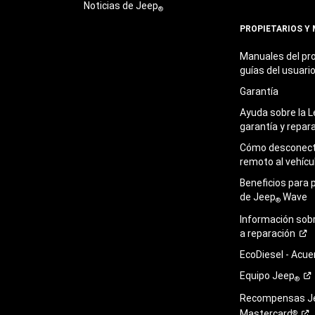
Noticias de Jeep
®
PROPIETARIOS Y
Manuales del pro
guías del
usuari
Garantía
Ayuda sobre la L
garantía y
repar
Cómo desconecta
remoto al
vehícu
Beneficios para 
de Jeep
Wave
®
Información sob
a
reparación
EcoDiesel -
Acue
Equipo
Jeep
®
Recompensas J
Mastercard
®