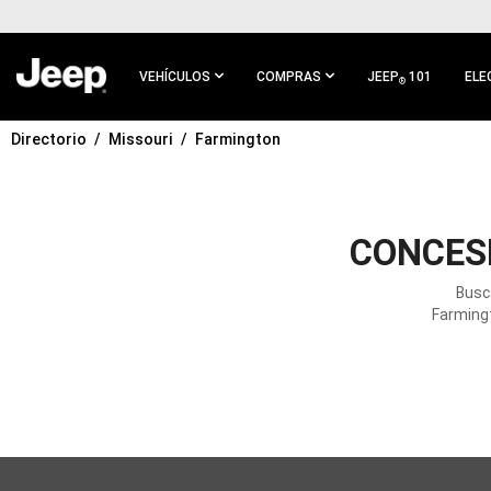
IR AL
CONTENIDO
PRINCIPAL
VEHÍCULOS
COMPRAS
JEEP
101
ELE
®
Directorio
Missouri
Farmington
IR A
NAVEGACIÓN
PRINCIPAL
CONCES
Busc
Farmingt