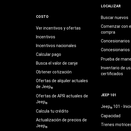
LOCALIZAR
COSTO
Buscar nuevos
Comenzar con e
Ver incentivos y ofertas
compra
Incentivos
Concesionarios
Incentivos nacionales
Concesionarios
Calcular pago
Prueba de mane
Busca el valor de canje
Inventario de u
Obtener cotización
certificados
Ofertas de alquiler actuales
de Jeep
®
JEEP 101
Ofertas de APR actuales de
Jeep
®
Jeep
101 - Inici
®
Calcula tu crédito
Capacidad
Actualización de precios de
Trenes motrice
Jeep
®