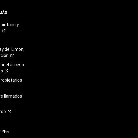
 MÁS
pietario y
o
ey del Limón,
ación
r el acceso
lo
propietarios
re llamados
rdo
eep
®