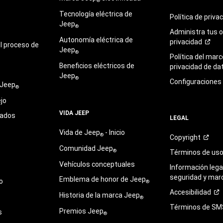
®
Tecnología eléctrica de
Política de
priva
Jeep
®
Administra tus 
Autonomía eléctrica de
privacidad
l proceso de
Jeep
®
Política del marc
Beneficios eléctricos de
privacidad de
da
Jeep
®
Configuraciones
 Jeep
®
jo
VIDA JEEP
sados
LEGAL
Vida de Jeep
- Inicio
®
Copyright
Comunidad Jeep
®
Términos de
us
Vehículos conceptuales
Información legal
seguridad y mar
Emblema de honor de Jeep
o
®
Accesibilidad
Historia de la marca Jeep
®
Términos de
SM
Premios Jeep
s
®