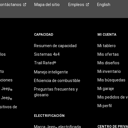
ontáctanos
Mapa del sitio
Empleos
English
CAPACIDAD
MI CUENTA
Resumen de capacidad
Mi tablero
los
Sistemas 4x4
Mis ofertas
Trail Rated
Mis diseños
®
eto
Mi inventario
Manejo inteligente
aciones
Mis búsquedas
Eficiencia de combustible
a Jeep
Mi garaje
Preguntas frecuentes y
®
glosario
Mis pedidos de v
e Jeep
®
Mi perfil
sitivos de
ELECTRIFICACIÓN
Marca Jeep
electrificada
CENTRO DE PRIV