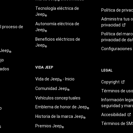
®
Tecnología eléctrica de
Política de
priva
Jeep
®
Administra tus 
Autonomía eléctrica de
privacidad
l proceso de
Jeep
®
Política del marc
Beneficios eléctricos de
privacidad de
da
Jeep
®
Configuraciones
 Jeep
®
jo
VIDA JEEP
sados
LEGAL
Vida de Jeep
- Inicio
®
Copyright
Comunidad Jeep
®
Términos de
us
Vehículos conceptuales
Información legal
seguridad y mar
Emblema de honor de Jeep
o
®
Accesibilidad
Historia de la marca Jeep
®
Términos de
SM
Premios Jeep
s
®