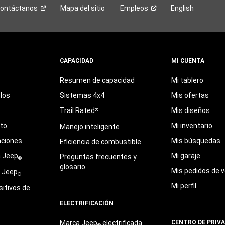
ontáctanos
Mapa del sitio
Empleos
English
CAPACIDAD
MI CUENTA
Resumen de capacidad
Mi tablero
los
Sistemas 4x4
Mis ofertas
Trail Rated
Mis diseños
®
eto
Mi inventario
Manejo inteligente
aciones
Mis búsquedas
Eficiencia de combustible
a Jeep
Mi garaje
Preguntas frecuentes y
®
glosario
Mis pedidos de v
e Jeep
®
Mi perfil
sitivos de
ELECTRIFICACIÓN
Marca Jeep
electrificada
CENTRO DE PRIV