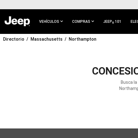
IR AL
CONTENIDO
PRINCIPAL
VEHÍCULOS
COMPRAS
JEEP
101
ELE
®
Directorio
Massachusetts
Northampton
IR A
NAVEGACIÓN
PRINCIPAL
CONCESI
Busca la
Northampt