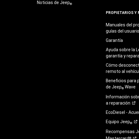
Noticias de Jeep
®
PROPIETARIOS Y
Manuales del pro
guías del
usuari
Garantía
Ayuda sobre la L
garantía y
repar
Cómo desconecta
remoto al
vehícu
Beneficios para 
de Jeep
Wave
®
Información sob
a
reparación
EcoDiesel -
Acue
Equipo
Jeep
®
Recompensas J
Mastercard
®