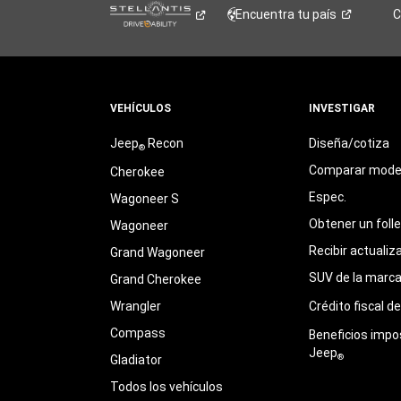
Encuentra tu
país
C
VEHÍCULOS
INVESTIGAR
Jeep
Recon
Diseña/cotiza
®
Comparar mode
Cherokee
Espec.
Wagoneer S
Obtener un foll
Wagoneer
Recibir actualiz
Grand Wagoneer
SUV de la marc
Grand Cherokee
Wrangler
Crédito fiscal d
Compass
Beneficios impo
Jeep
®
Gladiator
Todos los vehículos