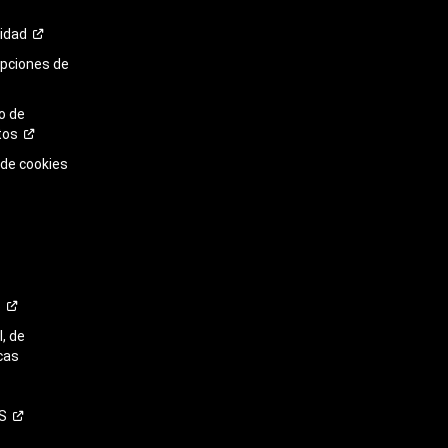
cidad
opciones de
o de
tos
 de cookies
o
, de
cas
S