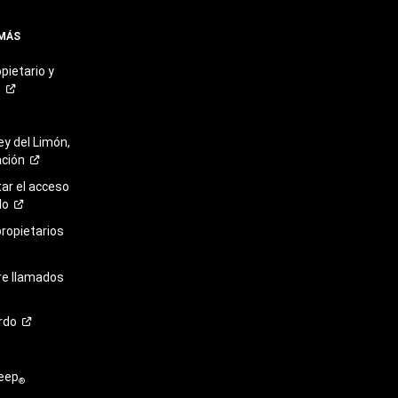
 MÁS
pietario y
o
ey del Limón,
ación
r el acceso
lo
propietarios
re llamados
rdo
eep
®