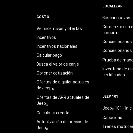
LOCALIZAR
COSTO
Buscar nuevos
Comenzar con e
Ver incentivos y ofertas
compra
Incentivos
Concesionarios
Incentivos nacionales
Concesionarios
Calcular pago
Prueba de mane
Busca el valor de canje
Inventario de u
Obtener cotización
certificados
Ofertas de alquiler actuales
de Jeep
®
JEEP 101
Ofertas de APR actuales de
Jeep
®
Jeep
101 - Inici
®
Calcula tu crédito
Capacidad
Actualización de precios de
Trenes motrice
Jeep
®