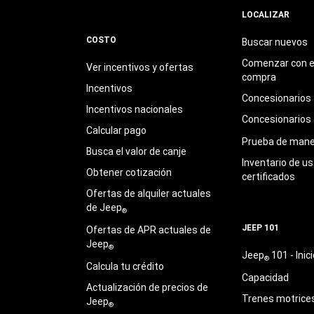
LOCALIZAR
COSTO
Buscar nuevos
Comenzar con e
Ver incentivos y ofertas
compra
Incentivos
Concesionarios
Incentivos nacionales
Concesionarios
Calcular pago
Prueba de mane
Busca el valor de canje
Inventario de u
Obtener cotización
certificados
Ofertas de alquiler actuales
de Jeep
®
JEEP 101
Ofertas de APR actuales de
Jeep
®
Jeep
101 - Inici
®
Calcula tu crédito
Capacidad
Actualización de precios de
Trenes motrice
Jeep
®