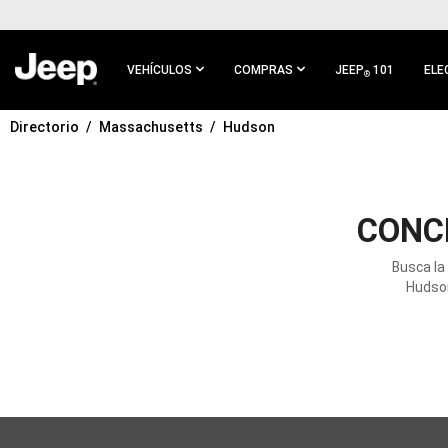
IR AL
CONTENIDO
PRINCIPAL
VEHÍCULOS
COMPRAS
JEEP
101
ELE
®
Directorio
Massachusetts
Hudson
IR A
NAVEGACIÓN
PRINCIPAL
CONC
Busca la
Hudson