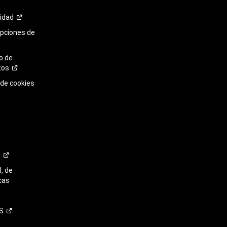
cidad
opciones de
o de
tos
 de cookies
o
, de
cas
S