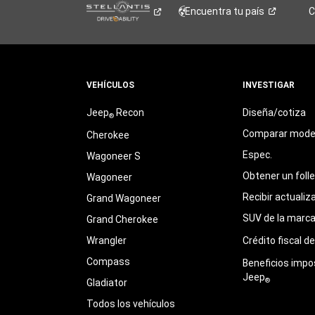
Encuentra tu
país
C
VEHÍCULOS
INVESTIGAR
Jeep
Recon
Diseña/cotiza
®
Comparar mode
Cherokee
Espec.
Wagoneer S
Obtener un foll
Wagoneer
Recibir actualiz
Grand Wagoneer
SUV de la marc
Grand Cherokee
Wrangler
Crédito fiscal d
Compass
Beneficios impo
Jeep
®
Gladiator
Todos los vehículos