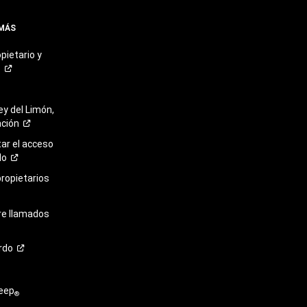
 MÁS
pietario y
o
ey del Limón,
ación
r el acceso
lo
propietarios
re llamados
rdo
eep
®