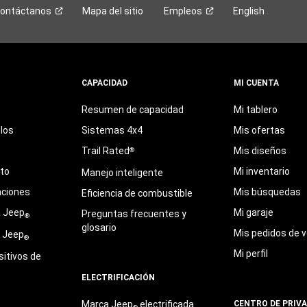
ontáctanos
Mapa del sitio
Empleos
English
CAPACIDAD
MI CUENTA
Resumen de capacidad
Mi tablero
los
Sistemas 4x4
Mis ofertas
Trail Rated
Mis diseños
®
eto
Mi inventario
Manejo inteligente
aciones
Mis búsquedas
Eficiencia de combustible
a Jeep
Mi garaje
Preguntas frecuentes y
®
glosario
Mis pedidos de v
e Jeep
®
Mi perfil
sitivos de
ELECTRIFICACIÓN
Marca Jeep
electrificada
CENTRO DE PRIV