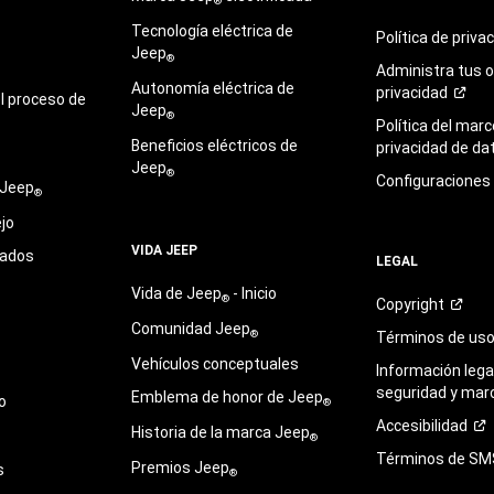
®
Tecnología eléctrica de
Política de
priva
Jeep
®
Administra tus 
Autonomía eléctrica de
privacidad
l proceso de
Jeep
®
Política del marc
Beneficios eléctricos de
privacidad de
da
Jeep
®
Configuraciones
 Jeep
®
jo
VIDA JEEP
sados
LEGAL
Vida de Jeep
- Inicio
®
Copyright
Comunidad Jeep
®
Términos de
us
Vehículos conceptuales
Información legal
seguridad y mar
Emblema de honor de Jeep
o
®
Accesibilidad
Historia de la marca Jeep
®
Términos de
SM
Premios Jeep
s
®