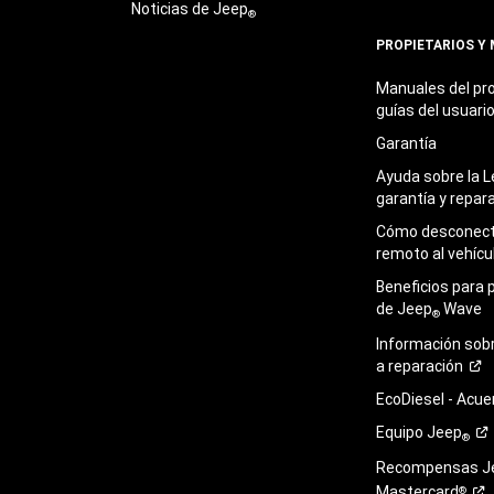
Noticias de Jeep
®
PROPIETARIOS Y
Manuales del pro
guías del
usuari
Garantía
Ayuda sobre la L
garantía y
repar
Cómo desconecta
remoto al
vehícu
Beneficios para 
de Jeep
Wave
®
Información sob
a
reparación
EcoDiesel -
Acue
Equipo
Jeep
®
Recompensas J
Mastercard
®