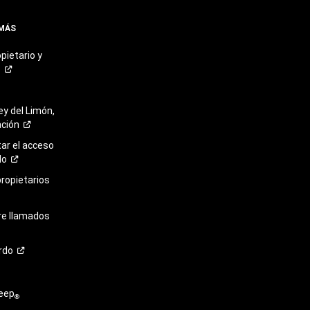
 MÁS
pietario y
o
ey del Limón,
ación
r el acceso
lo
propietarios
re llamados
rdo
eep
®