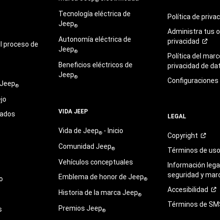
®
Tecnología eléctrica de
Política de
priva
Jeep
®
Administra tus 
Autonomía eléctrica de
privacidad
l proceso de
Jeep
®
Política del marc
Beneficios eléctricos de
privacidad de
da
Jeep
®
Configuraciones
 Jeep
®
jo
VIDA JEEP
sados
LEGAL
Vida de Jeep
- Inicio
®
Copyright
Comunidad Jeep
®
Términos de
us
Vehículos conceptuales
Información legal
seguridad y mar
Emblema de honor de Jeep
o
®
Accesibilidad
Historia de la marca Jeep
®
Términos de
SM
Premios Jeep
s
®