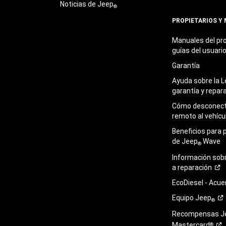
Noticias de Jeep
®
PROPIETARIOS Y
Manuales del pro
guías del
usuari
Garantía
Ayuda sobre la L
garantía y
repar
Cómo desconecta
remoto al
vehícu
Beneficios para 
de Jeep
Wave
®
Información sob
a
reparación
EcoDiesel -
Acue
Equipo
Jeep
®
Recompensas J
Mastercard
®