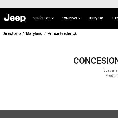
IR AL
CONTENIDO
PRINCIPAL
VEHÍCULOS
COMPRAS
JEEP
101
ELE
®
Directorio
Maryland
Prince Frederick
IR A
NAVEGACIÓN
PRINCIPAL
CONCESION
Busca la
Frederi