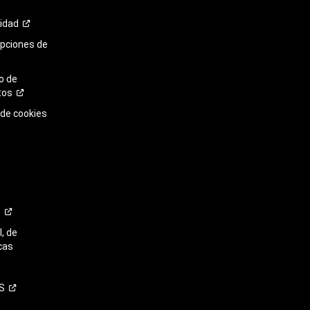
cidad
opciones de
o de
tos
 de cookies
o
, de
cas
S