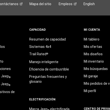
ontáctanos
Mapa del sitio
Empleos
English
CAPACIDAD
MI CUENTA
Resumen de capacidad
Mi tablero
los
Sistemas 4x4
Mis ofertas
Trail Rated
Mis diseños
®
eto
Mi inventario
Manejo inteligente
aciones
Mis búsquedas
Eficiencia de combustible
a Jeep
Mi garaje
Preguntas frecuentes y
®
glosario
Mis pedidos de v
e Jeep
®
Mi perfil
sitivos de
ELECTRIFICACIÓN
Marca Jeep
electrificada
CENTRO DE PRIV