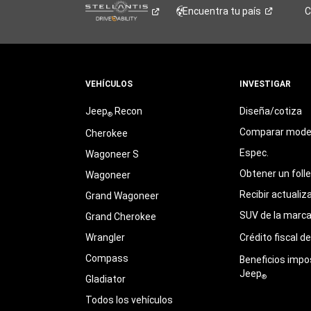
Encuentra tu
país
C
VEHÍCULOS
INVESTIGAR
Jeep
Recon
Diseña/cotiza
®
Comparar mode
Cherokee
Espec.
Wagoneer S
Obtener un foll
Wagoneer
Recibir actualiz
Grand Wagoneer
SUV de la marc
Grand Cherokee
Wrangler
Crédito fiscal d
Compass
Beneficios impo
Jeep
®
Gladiator
Todos los vehículos