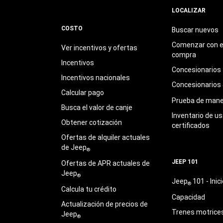
LOCALIZAR
COSTO
Buscar nuevos
Comenzar con e
Ver incentivos y ofertas
compra
Incentivos
Concesionarios
Incentivos nacionales
Concesionarios
Calcular pago
Prueba de mane
Busca el valor de canje
Inventario de u
Obtener cotización
certificados
Ofertas de alquiler actuales
de Jeep
®
JEEP 101
Ofertas de APR actuales de
Jeep
®
Jeep
101 - Inici
®
Calcula tu crédito
Capacidad
Actualización de precios de
Trenes motrice
Jeep
®