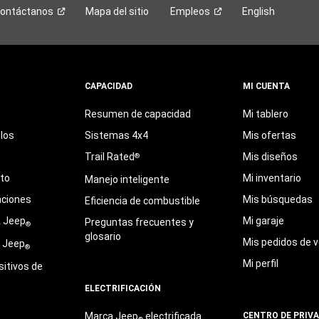
ontáctanos
Mapa del sitio
Empleos
English
CAPACIDAD
MI CUENTA
Resumen de capacidad
Mi tablero
los
Sistemas 4x4
Mis ofertas
Trail Rated
Mis diseños
®
eto
Mi inventario
Manejo inteligente
aciones
Mis búsquedas
Eficiencia de combustible
a Jeep
Mi garaje
Preguntas frecuentes y
®
glosario
Mis pedidos de v
e Jeep
®
Mi perfil
sitivos de
ELECTRIFICACIÓN
Marca Jeep
electrificada
CENTRO DE PRIV