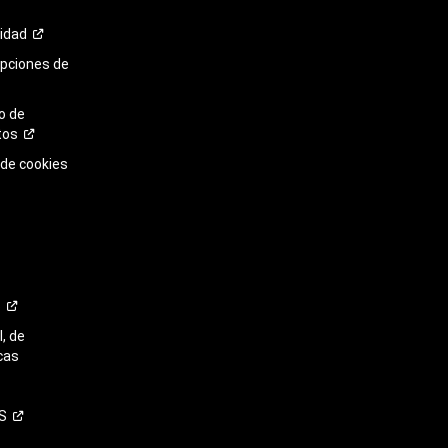
cidad
opciones de
o de
tos
 de cookies
o
, de
cas
S