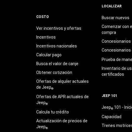
LOCALIZAR
COSTO
Buscar nuevos
Comenzar con e
Ver incentivos y ofertas
compra
Incentivos
Concesionarios
Incentivos nacionales
Concesionarios
Calcular pago
Prueba de mane
Busca el valor de canje
Inventario de u
Obtener cotización
certificados
Ofertas de alquiler actuales
de Jeep
®
JEEP 101
Ofertas de APR actuales de
Jeep
®
Jeep
101 - Inici
®
Calcula tu crédito
Capacidad
Actualización de precios de
Trenes motrice
Jeep
®