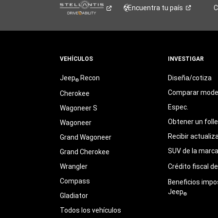
Encuentra tu
país
C
VEHÍCULOS
INVESTIGAR
Jeep
Recon
Diseña/cotiza
®
Comparar mode
Cherokee
Espec.
Wagoneer S
Obtener un foll
Wagoneer
Recibir actualiz
Grand Wagoneer
SUV de la marc
Grand Cherokee
Wrangler
Crédito fiscal d
Compass
Beneficios impo
Jeep
®
Gladiator
Todos los vehículos