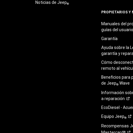
Noticias de Jeep
®
PROPIETARIOS Y
Manuales del pro
guías del
usuari
Garantía
Ayuda sobre la L
garantía y
repar
Cómo desconecta
remoto al
vehícu
Beneficios para 
de Jeep
Wave
®
Información sob
a
reparación
EcoDiesel -
Acue
Equipo
Jeep
®
Recompensas J
Mastercard
®