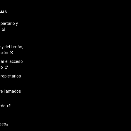
 MÁS
pietario y
o
ey del Limón,
ación
r el acceso
lo
propietarios
re llamados
rdo
eep
®