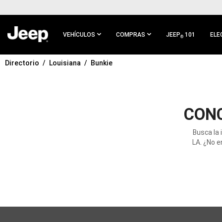
IR AL
CONTENIDO
PRINCIPAL
VEHÍCULOS
COMPRAS
JEEP
101
ELE
®
Directorio
Louisiana
Bunkie
IR A
NAVEGACIÓN
PRINCIPAL
CONC
Busca la 
LA. ¿No e