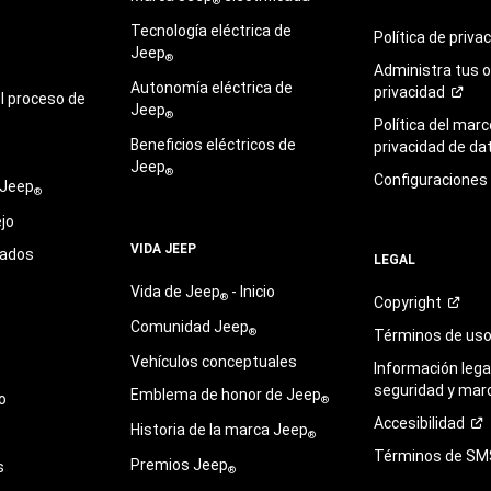
®
Tecnología eléctrica de
Política de
priva
Jeep
®
Administra tus 
Autonomía eléctrica de
privacidad
l proceso de
Jeep
®
Política del marc
Beneficios eléctricos de
privacidad de
da
Jeep
®
Configuraciones
 Jeep
®
jo
VIDA JEEP
sados
LEGAL
Vida de Jeep
- Inicio
®
Copyright
Comunidad Jeep
®
Términos de
us
Vehículos conceptuales
Información legal
seguridad y mar
Emblema de honor de Jeep
o
®
Accesibilidad
Historia de la marca Jeep
®
Términos de
SM
Premios Jeep
s
®