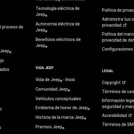
®
Tecnología eléctrica de
Política de
priva
Jeep
®
Administra tus 
Autonomía eléctrica de
privacidad
l proceso de
Jeep
®
Política del marc
Beneficios eléctricos de
privacidad de
da
Jeep
®
Configuraciones
 Jeep
®
jo
VIDA JEEP
sados
LEGAL
Vida de Jeep
- Inicio
®
Copyright
Comunidad Jeep
®
Términos de
us
Vehículos conceptuales
Información legal
seguridad y mar
Emblema de honor de Jeep
o
®
Accesibilidad
Historia de la marca Jeep
®
Términos de
SM
Premios Jeep
s
®