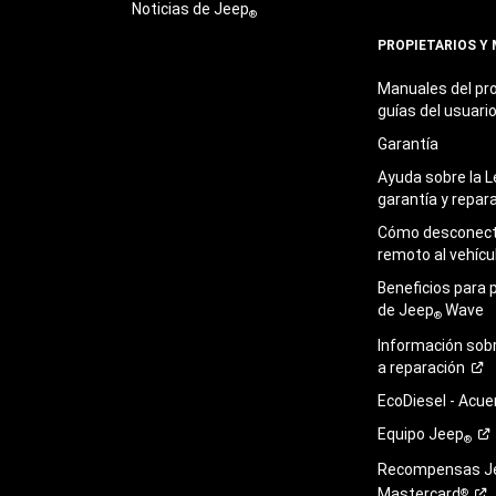
Noticias de Jeep
®
PROPIETARIOS Y
Manuales del pro
guías del
usuari
Garantía
Ayuda sobre la L
garantía y
repar
Cómo desconecta
remoto al
vehícu
Beneficios para 
de Jeep
Wave
®
Información sob
a
reparación
EcoDiesel -
Acue
Equipo
Jeep
®
Recompensas J
Mastercard
®