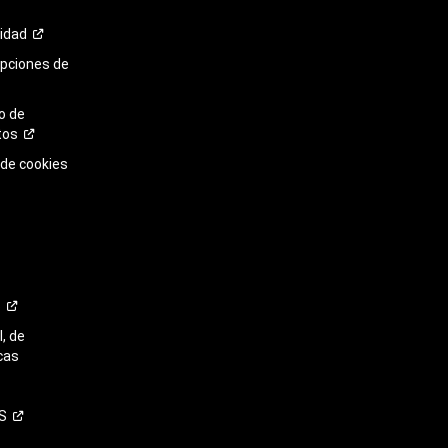
cidad
opciones de
o de
tos
 de cookies
o
, de
cas
S