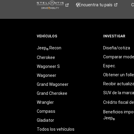
Encuentra tu
país
C
VEHÍCULOS
INVESTIGAR
Jeep
Recon
Diseña/cotiza
®
Comparar mode
Cherokee
Espec.
Wagoneer S
Obtener un foll
Wagoneer
Recibir actualiz
Grand Wagoneer
SUV de la marc
Grand Cherokee
Wrangler
Crédito fiscal d
Compass
Beneficios impo
Jeep
®
Gladiator
Todos los vehículos