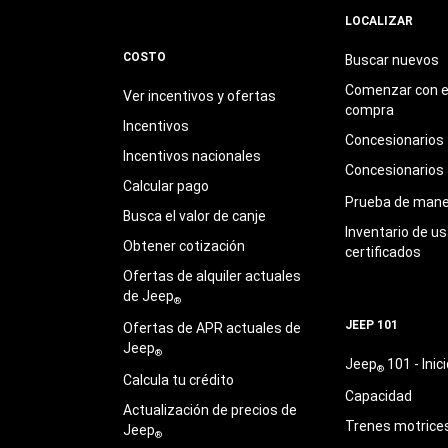
LOCALIZAR
COSTO
Buscar nuevos
Comenzar con e
Ver incentivos y ofertas
compra
Incentivos
Concesionarios
Incentivos nacionales
Concesionarios
Calcular pago
Prueba de mane
Busca el valor de canje
Inventario de u
Obtener cotización
certificados
Ofertas de alquiler actuales
de Jeep
®
JEEP 101
Ofertas de APR actuales de
Jeep
®
Jeep
101 - Inici
®
Calcula tu crédito
Capacidad
Actualización de precios de
Trenes motrice
Jeep
®