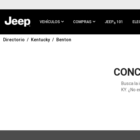
IR AL
CONTENIDO
PRINCIPAL
VEHÍCULOS
COMPRAS
JEEP
101
ELE
®
Directorio
Kentucky
Benton
IR A
NAVEGACIÓN
PRINCIPAL
CONC
Busca la 
KY. ¿No e