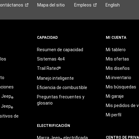
ontáctanos
Mapa del sitio
Empleos
English
CAPACIDAD
MI CUENTA
Resumen de capacidad
Mi tablero
los
Sistemas 4x4
Mis ofertas
Trail Rated
Mis diseños
®
eto
Mi inventario
Manejo inteligente
aciones
Mis búsquedas
Eficiencia de combustible
a Jeep
Mi garaje
Preguntas frecuentes y
®
glosario
Mis pedidos de v
e Jeep
®
Mi perfil
sitivos de
ELECTRIFICACIÓN
Marca Jeep
electrificada
CENTRO DE PRIV