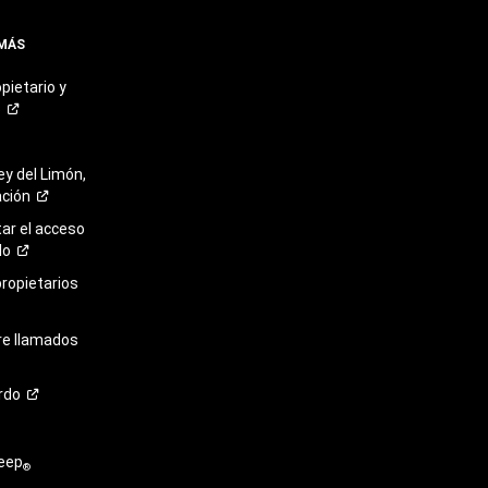
 MÁS
pietario y
o
ey del Limón,
ación
r el acceso
lo
propietarios
re llamados
rdo
eep
®