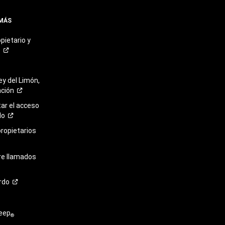
 MÁS
pietario y
o
ey del Limón,
ación
r el acceso
lo
propietarios
re llamados
rdo
eep
®