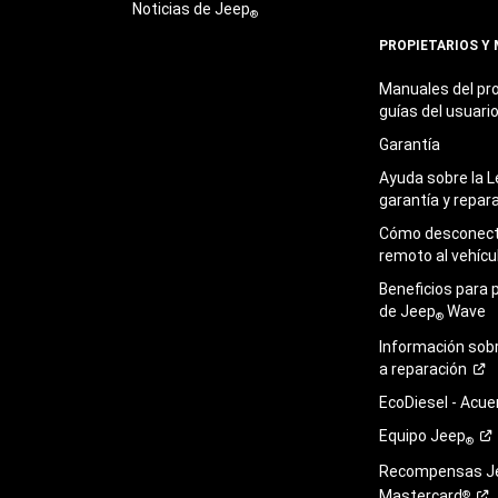
Noticias de Jeep
®
PROPIETARIOS Y
Manuales del pro
guías del
usuari
Garantía
Ayuda sobre la L
garantía y
repar
Cómo desconecta
remoto al
vehícu
Beneficios para 
de Jeep
Wave
®
Información sob
a
reparación
EcoDiesel -
Acue
Equipo
Jeep
®
Recompensas J
Mastercard
®