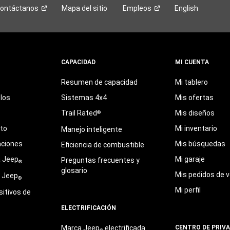
ontáctanos
Mapa del sitio
Empleos
English
CAPACIDAD
MI CUENTA
Resumen de capacidad
Mi tablero
los
Sistemas 4x4
Mis ofertas
Trail Rated
Mis diseños
®
eto
Mi inventario
Manejo inteligente
aciones
Mis búsquedas
Eficiencia de combustible
a Jeep
Mi garaje
Preguntas frecuentes y
®
glosario
Mis pedidos de v
e Jeep
®
Mi perfil
sitivos de
ELECTRIFICACIÓN
Marca Jeep
electrificada
CENTRO DE PRIV