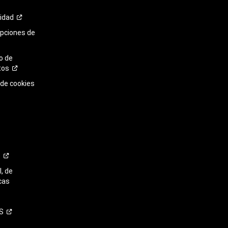
cidad
opciones de
o de
tos
 de cookies
o
, de
cas
S