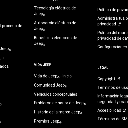
®
Tecnología eléctrica de
Política de
priva
Jeep
®
Administra tus 
Autonomía eléctrica de
privacidad
l proceso de
Jeep
®
Política del marc
Beneficios eléctricos de
privacidad de
da
Jeep
®
Configuraciones
 Jeep
®
jo
VIDA JEEP
sados
LEGAL
Vida de Jeep
- Inicio
®
Copyright
Comunidad Jeep
®
Términos de
us
Vehículos conceptuales
Información legal
seguridad y mar
Emblema de honor de Jeep
o
®
Accesibilidad
Historia de la marca Jeep
®
Términos de
SM
Premios Jeep
s
®