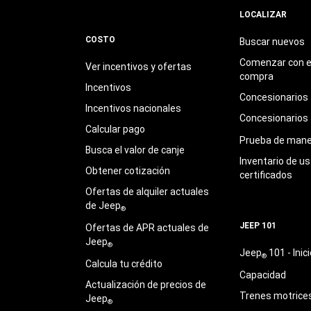
LOCALIZAR
COSTO
Buscar nuevos
Comenzar con e
Ver incentivos y ofertas
compra
Incentivos
Concesionarios
Incentivos nacionales
Concesionarios
Calcular pago
Prueba de mane
Busca el valor de canje
Inventario de u
Obtener cotización
certificados
Ofertas de alquiler actuales
de Jeep
®
JEEP 101
Ofertas de APR actuales de
Jeep
®
Jeep
101 - Inici
®
Calcula tu crédito
Capacidad
Actualización de precios de
Trenes motrice
Jeep
®