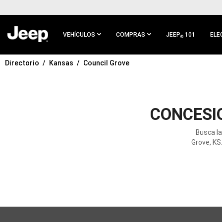
IR AL
CONTENIDO
PRINCIPAL
VEHÍCULOS
COMPRAS
JEEP
101
ELE
®
Directorio
Kansas
Council Grove
IR A
NAVEGACIÓN
PRINCIPAL
CONCESI
Busca l
Grove, KS