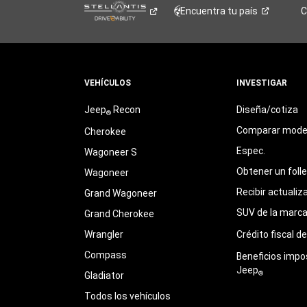
Encuentra tu
país
C
VEHÍCULOS
INVESTIGAR
Jeep
Recon
Diseña/cotiza
®
Comparar mode
Cherokee
Espec.
Wagoneer S
Obtener un foll
Wagoneer
Recibir actualiz
Grand Wagoneer
SUV de la marc
Grand Cherokee
Wrangler
Crédito fiscal d
Compass
Beneficios impo
Jeep
®
Gladiator
Todos los vehículos