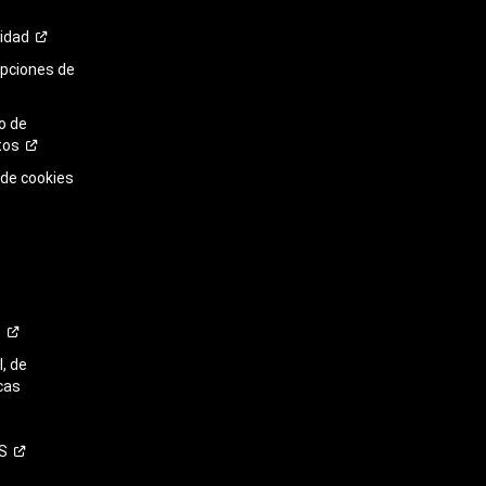
cidad
opciones de
o de
tos
 de cookies
o
, de
cas
S