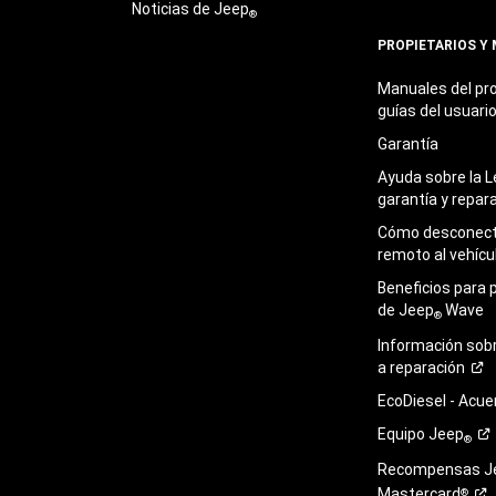
Noticias de Jeep
®
PROPIETARIOS Y
Manuales del pro
guías del
usuari
Garantía
Ayuda sobre la L
garantía y
repar
Cómo desconecta
remoto al
vehícu
Beneficios para 
de Jeep
Wave
®
Información sob
a
reparación
EcoDiesel -
Acue
Equipo
Jeep
®
Recompensas J
Mastercard
®