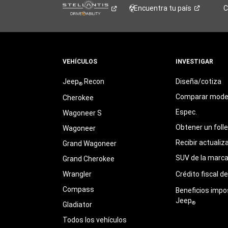
Encuentra tu
país
C
VEHÍCULOS
INVESTIGAR
Jeep
Recon
Diseña/cotiza
®
Comparar mode
Cherokee
Espec.
Wagoneer S
Obtener un foll
Wagoneer
Recibir actualiz
Grand Wagoneer
SUV de la marc
Grand Cherokee
Wrangler
Crédito fiscal d
Compass
Beneficios impo
Jeep
®
Gladiator
Todos los vehículos