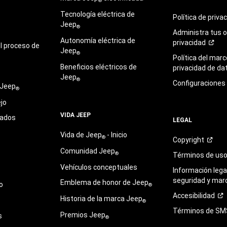
®
Tecnología eléctrica de
Política de
priva
Jeep
®
Administra tus 
Autonomía eléctrica de
privacidad
l proceso de
Jeep
®
Política del marc
Beneficios eléctricos de
privacidad de
da
Jeep
®
Configuraciones
 Jeep
®
jo
VIDA JEEP
sados
LEGAL
Vida de Jeep
- Inicio
®
Copyright
Comunidad Jeep
®
Términos de
us
Vehículos conceptuales
Información legal
seguridad y mar
Emblema de honor de Jeep
o
®
Accesibilidad
Historia de la marca Jeep
®
Términos de
SM
Premios Jeep
s
®