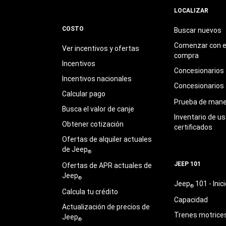
LOCALIZAR
COSTO
Buscar nuevos
Comenzar con e
Ver incentivos y ofertas
compra
Incentivos
Concesionarios
Incentivos nacionales
Concesionarios
Calcular pago
Prueba de mane
Busca el valor de canje
Inventario de u
Obtener cotización
certificados
Ofertas de alquiler actuales
de Jeep
®
JEEP 101
Ofertas de APR actuales de
Jeep
®
Jeep
101 - Inici
®
Calcula tu crédito
Capacidad
Actualización de precios de
Trenes motrice
Jeep
®