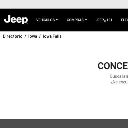
IR AL
CONTENIDO
PRINCIPAL
VEHÍCULOS
COMPRAS
JEEP
101
ELE
®
Directorio
Iowa
Iowa Falls
IR A
NAVEGACIÓN
PRINCIPAL
CONCE
Busca la 
¿No encue