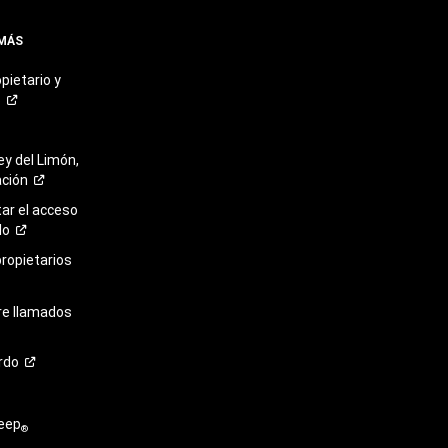
 MÁS
pietario y
o
ey del Limón,
ación
r el acceso
lo
propietarios
re llamados
rdo
eep
®