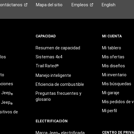
ontáctanos
Mapa del sitio
Empleos
English
CAPACIDAD
MI CUENTA
Resumen de capacidad
Mi tablero
los
Sistemas 4x4
Mis ofertas
Trail Rated
Mis diseños
®
eto
Mi inventario
Manejo inteligente
aciones
Mis búsquedas
Eficiencia de combustible
a Jeep
Mi garaje
Preguntas frecuentes y
®
glosario
Mis pedidos de v
e Jeep
®
Mi perfil
sitivos de
ELECTRIFICACIÓN
Marca Jeep
electrificada
CENTRO DE PRIV