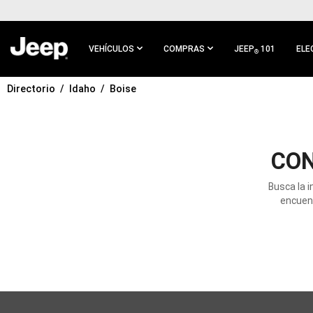
IR AL
CONTENIDO
PRINCIPAL
VEHÍCULOS
COMPRAS
JEEP
101
ELE
®
Directorio
Idaho
Boise
IR A
NAVEGACIÓN
PRINCIPAL
CON
Busca la i
encuent