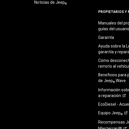
Noticias de Jeep
®
PROPIETARIOS Y
Manuales del pro
guías del
usuari
Garantía
Ayuda sobre la L
garantía y
repar
Cómo desconecta
remoto al
vehícu
Beneficios para 
de Jeep
Wave
®
Información sob
a
reparación
EcoDiesel -
Acue
Equipo
Jeep
®
Recompensas J
Mastercard
®