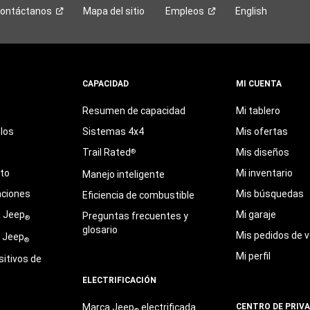
ontáctanos
Mapa del sitio
Empleos
English
CAPACIDAD
MI CUENTA
Resumen de capacidad
Mi tablero
los
Sistemas 4x4
Mis ofertas
Trail Rated
Mis diseños
®
eto
Mi inventario
Manejo inteligente
aciones
Mis búsquedas
Eficiencia de combustible
a Jeep
Mi garaje
Preguntas frecuentes y
®
glosario
Mis pedidos de v
e Jeep
®
Mi perfil
sitivos de
ELECTRIFICACIÓN
Marca Jeep
electrificada
CENTRO DE PRIV