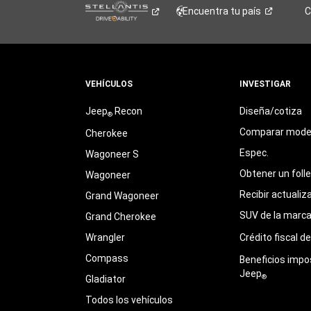
Encuentra tu
país
C
VEHÍCULOS
INVESTIGAR
Jeep
Recon
Diseña/cotiza
®
Comparar mode
Cherokee
Espec.
Wagoneer S
Obtener un foll
Wagoneer
Recibir actualiz
Grand Wagoneer
SUV de la marc
Grand Cherokee
Wrangler
Crédito fiscal d
Compass
Beneficios impo
Jeep
®
Gladiator
Todos los vehículos