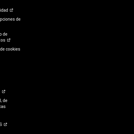
cidad
opciones de
o de
tos
 de cookies
o
, de
cas
S