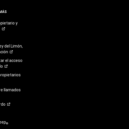
 MÁS
pietario y
o
ey del Limón,
ación
r el acceso
lo
propietarios
re llamados
rdo
eep
®