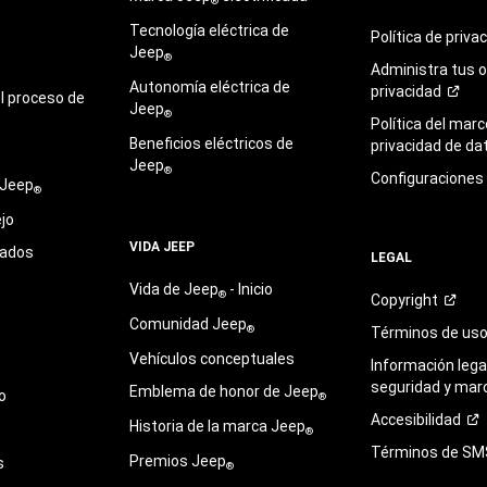
®
Tecnología eléctrica de
Política de
priva
Jeep
®
Administra tus 
Autonomía eléctrica de
privacidad
l proceso de
Jeep
®
Política del marc
Beneficios eléctricos de
privacidad de
da
Jeep
®
Configuraciones
 Jeep
®
jo
VIDA JEEP
sados
LEGAL
Vida de Jeep
- Inicio
®
Copyright
Comunidad Jeep
®
Términos de
us
Vehículos conceptuales
Información legal
seguridad y mar
Emblema de honor de Jeep
o
®
Accesibilidad
Historia de la marca Jeep
®
Términos de
SM
Premios Jeep
s
®