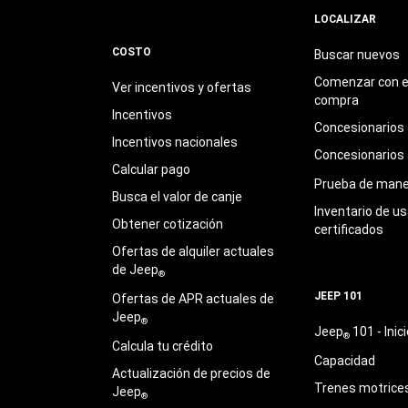
LOCALIZAR
COSTO
Buscar nuevos
Comenzar con e
Ver incentivos y ofertas
compra
Incentivos
Concesionarios
Incentivos nacionales
Concesionarios
Calcular pago
Prueba de mane
Busca el valor de canje
Inventario de u
Obtener cotización
certificados
Ofertas de alquiler actuales
de Jeep
®
JEEP 101
Ofertas de APR actuales de
Jeep
®
Jeep
101 - Inici
®
Calcula tu crédito
Capacidad
Actualización de precios de
Trenes motrice
Jeep
®