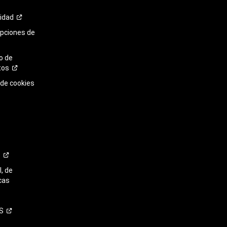
cidad
opciones de
o de
tos
 de cookies
o
, de
cas
S