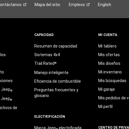
ontáctanos
Mapa del sitio
Empleos
English
CAPACIDAD
MI CUENTA
Resumen de capacidad
Mi tablero
los
Sistemas 4x4
Mis ofertas
Trail Rated
Mis diseños
®
eto
Mi inventario
Manejo inteligente
aciones
Mis búsquedas
Eficiencia de combustible
a Jeep
Mi garaje
Preguntas frecuentes y
®
glosario
Mis pedidos de v
e Jeep
®
Mi perfil
sitivos de
ELECTRIFICACIÓN
Marca Jeep
electrificada
CENTRO DE PRIV