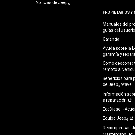
Noticias de Jeep
®
PROPIETARIOS Y
Manuales del pro
guías del
usuari
Garantía
Ayuda sobre la L
garantía y
repar
Cómo desconecta
remoto al
vehícu
Beneficios para 
de Jeep
Wave
®
Información sob
a
reparación
EcoDiesel -
Acue
Equipo
Jeep
®
Recompensas J
Mastercard
®