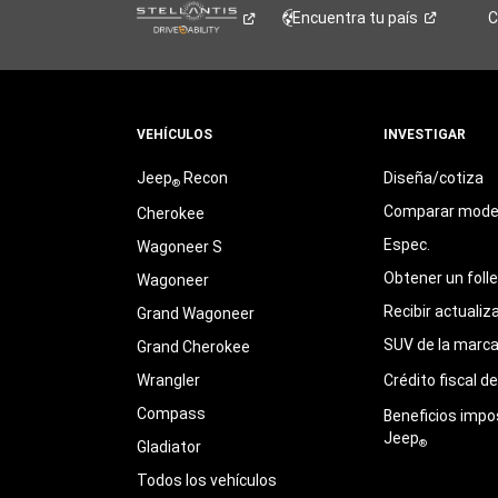
Encuentra tu
país
C
VEHÍCULOS
INVESTIGAR
Jeep
Recon
Diseña/cotiza
®
Comparar mode
Cherokee
Espec.
Wagoneer S
Obtener un foll
Wagoneer
Recibir actualiz
Grand Wagoneer
SUV de la marc
Grand Cherokee
Wrangler
Crédito fiscal d
Compass
Beneficios impo
Jeep
®
Gladiator
Todos los vehículos