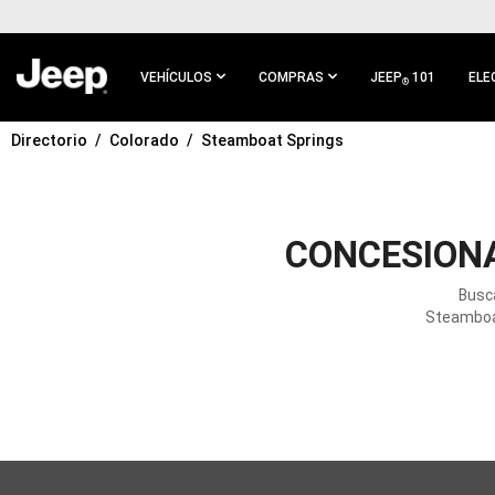
IR AL
CONTENIDO
PRINCIPAL
VEHÍCULOS
COMPRAS
JEEP
101
ELE
®
Directorio
Colorado
Steamboat Springs
IR A
NAVEGACIÓN
PRINCIPAL
CONCESIONA
Busc
Steamboat