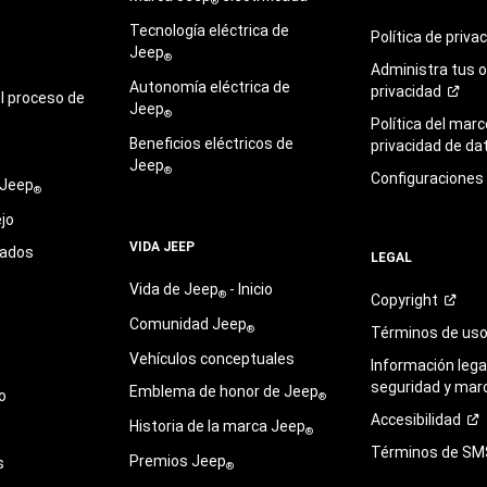
®
Tecnología eléctrica de
Política de
priva
Jeep
®
Administra tus 
Autonomía eléctrica de
privacidad
l proceso de
Jeep
®
Política del marc
Beneficios eléctricos de
privacidad de
da
Jeep
®
Configuraciones
 Jeep
®
jo
VIDA JEEP
sados
LEGAL
Vida de Jeep
- Inicio
®
Copyright
Comunidad Jeep
®
Términos de
us
Vehículos conceptuales
Información legal
seguridad y mar
Emblema de honor de Jeep
o
®
Accesibilidad
Historia de la marca Jeep
®
Términos de
SM
Premios Jeep
s
®