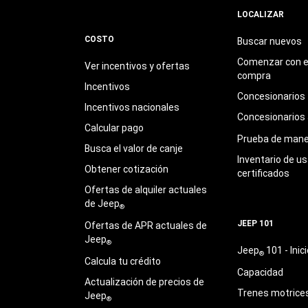
LOCALIZAR
COSTO
Buscar nuevos
Comenzar con e
Ver incentivos y ofertas
compra
Incentivos
Concesionarios
Incentivos nacionales
Concesionarios
Calcular pago
Prueba de mane
Busca el valor de canje
Inventario de u
Obtener cotización
certificados
Ofertas de alquiler actuales
de Jeep
®
JEEP 101
Ofertas de APR actuales de
Jeep
®
Jeep
101 - Inici
®
Calcula tu crédito
Capacidad
Actualización de precios de
Trenes motrice
Jeep
®