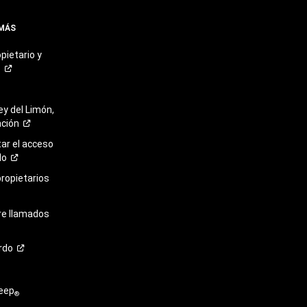
 MÁS
pietario y
o
ey del Limón,
ación
r el acceso
lo
propietarios
re llamados
rdo
eep
®